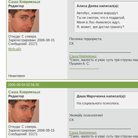
Саша Коврижных
Редактор
Алиса Деева написал(а):
Автобус, измени маршрут.
Ты не смотри, что я поддатый,
Меня в Лос-Анжелесе ждут,
Я, может, зря достал гранату?
Откуда: С севера.
Песенка террориста.
Зарегистрирован: 2006-08-15
СК
Сообщений: 15171
Вебсайт
Саша Коврижных
"Смех, жалость и ужас суть три струны н
Пушкин А. С.
________________
Неактивен
2006-09-04 02:56:35
Саша Коврижных
Редактор
Даша Марочкина написал(а):
На социального психолога.
Увожайу психологию!
СК
Откуда: С севера.
Зарегистрирован: 2006-08-15
Саша Коврижных
Сообщений: 15171
"Смех, жалость и ужас суть три струны н