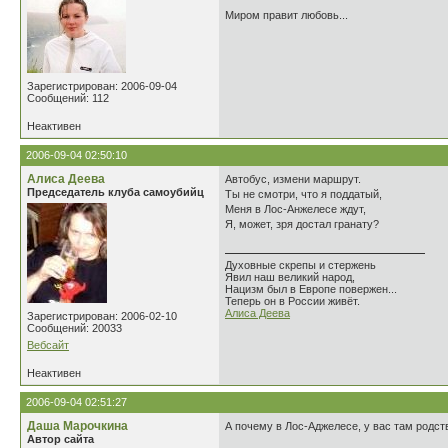
Миром правит любовь...
Зарегистрирован: 2006-09-04
Сообщений: 112
Неактивен
2006-09-04 02:50:10
Алиса Деева
Автобус, измени маршрут.
Председатель клуба самоубийц
Ты не смотри, что я поддатый,
Меня в Лос-Анжелесе ждут,
Я, может, зря достал гранату?
Духовные скрепы и стержень
Явил наш великий народ,
Нацизм был в Европе повержен...
Теперь он в России живёт.
Алиса Деева
Зарегистрирован: 2006-02-10
Сообщений: 20033
Вебсайт
Неактивен
2006-09-04 02:51:27
Даша Марочкина
А почему в Лос-Аджелесе, у вас там родст
Автор сайта