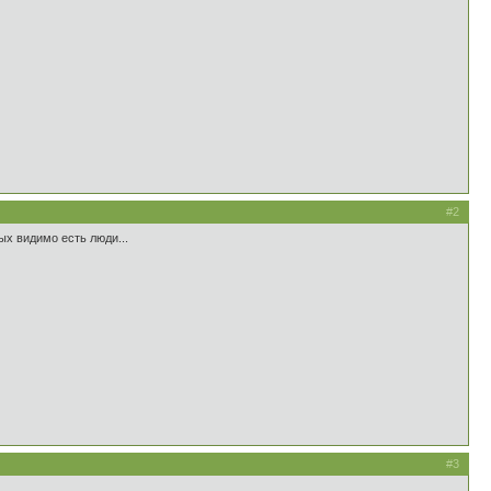
#2
ых видимо есть люди...
#3