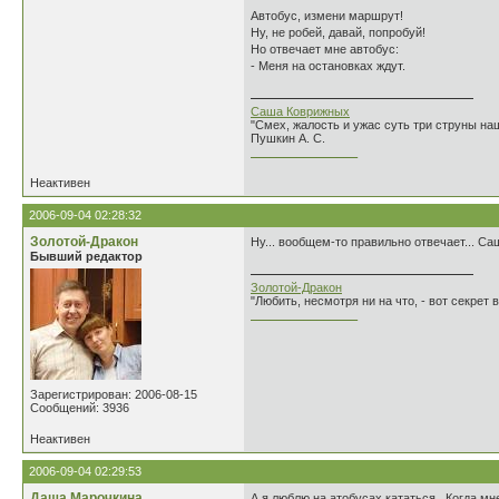
Автобус, измени маршрут!
Ну, не робей, давай, попробуй!
Но отвечает мне автобус:
- Меня на остановках ждут.
Саша Коврижных
"Смех, жалость и ужас суть три струны н
Пушкин А. С.
________________
Неактивен
2006-09-04 02:28:32
Золотой-Дракон
Ну... вообщем-то правильно отвечает... Са
Бывший редактор
Золотой-Дракон
"Любить, несмотря ни на что, - вот секрет
________________
Зарегистрирован: 2006-08-15
Сообщений: 3936
Неактивен
2006-09-04 02:29:53
Даша Марочкина
А я люблю на атобусах кататься...Когда мн