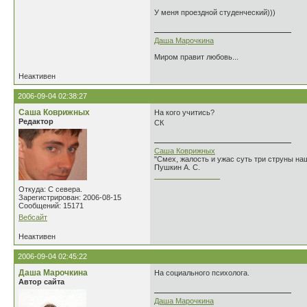
У меня проездной студенческий)))
Даша Марочкина
Миром правит любовь...
Неактивен
2006-09-04 02:38:27
Саша Коврижных
На кого учитись?
Редактор
СК
Саша Коврижных
"Смех, жалость и ужас суть три струны н
Пушкин А. С.
________________
Откуда: С севера.
Зарегистрирован: 2006-08-15
Сообщений: 15171
Вебсайт
Неактивен
2006-09-04 02:45:22
Даша Марочкина
На социального психолога.
Автор сайта
Даша Марочкина