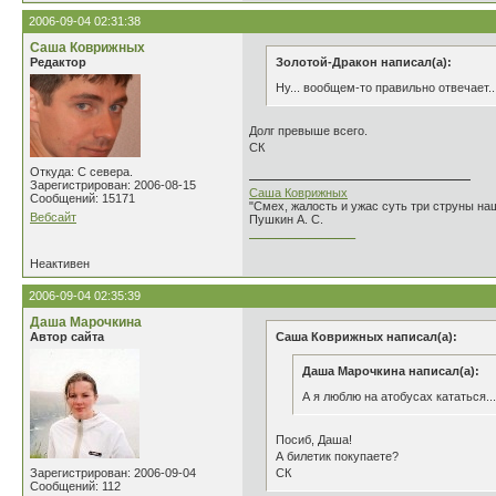
2006-09-04 02:31:38
Саша Коврижных
Редактор
Золотой-Дракон написал(а):
Ну... вообщем-то правильно отвечает.
Долг превыше всего.
СК
Откуда: С севера.
Зарегистрирован: 2006-08-15
Саша Коврижных
Сообщений: 15171
"Смех, жалость и ужас суть три струны н
Вебсайт
Пушкин А. С.
________________
Неактивен
2006-09-04 02:35:39
Даша Марочкина
Автор сайта
Саша Коврижных написал(а):
Даша Марочкина написал(а):
А я люблю на атобусах кататься..
Посиб, Даша!
А билетик покупаете?
Зарегистрирован: 2006-09-04
СК
Сообщений: 112