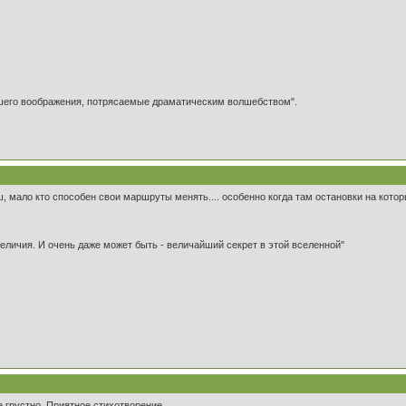
ашего воображения, потрясаемые драматическим волшебством".
ш, мало кто способен свои маршруты менять.... особенно когда там остановки на котор
 величия. И очень даже может быть - величайший секрет в этой вселенной"
е грустно. Приятное стихотворение.