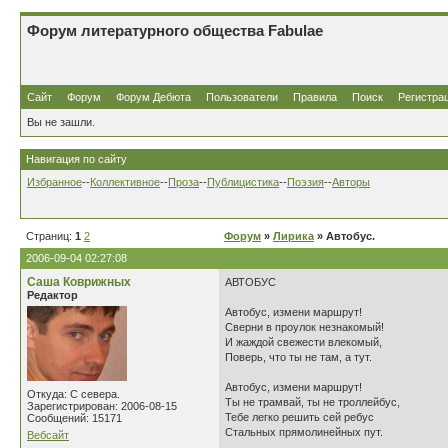
Форум литературного общества Fabulae
Сайт
Форум
Форум Дебюта
Пользователи
Правила
Поиск
Регистра
Вы не зашли.
Навигация по сайту
Избранное
--
Коллективное
--
Проза
--
Публицистика
--
Поэзия
--
Авторы
Страниц:
1
2
Форум
»
Лирика
» Автобус.
2006-09-04 02:27:08
Саша Коврижных
АВТОБУС
Редактор
Автобус, измени маршрут!
Сверни в проулок незнакомый!
И жаждой свежести влекомый,
Поверь, что ты не там, а тут.
Автобус, измени маршрут!
Откуда: С севера.
Ты не трамвай, ты не троллейбус,
Зарегистрирован: 2006-08-15
Тебе легко решить сей ребус
Сообщений: 15171
Стальных прямолинейных пут.
Вебсайт