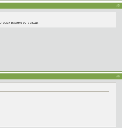
#5
которых видимо есть люди...
#6