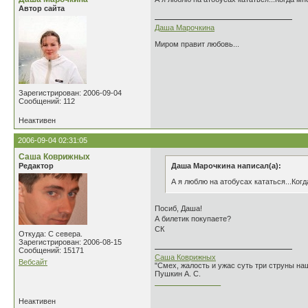
Автор сайта
Даша Марочкина
Миром правит любовь...
Зарегистрирован: 2006-09-04
Сообщений: 112
Неактивен
2006-09-04 02:31:05
Саша Коврижных
Редактор
Даша Марочкина написал(а):
А я люблю на атобусах кататься...Ког
Посиб, Даша!
А билетик покупаете?
СК
Откуда: С севера.
Зарегистрирован: 2006-08-15
Сообщений: 15171
Саша Коврижных
Вебсайт
"Смех, жалость и ужас суть три струны н
Пушкин А. С.
________________
Неактивен