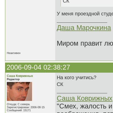
СК
У меня проездной студе
Даша Марочкина
Миром правит люб
Неактивен
2006-09-04 02:38:27
Саша Коврижных
На кого учитись?
Редактор
СК
Саша Коврижных
"Смех, жалость и
Откуда: С севера.
Зарегистрирован: 2006-08-15
Сообщений: 15171