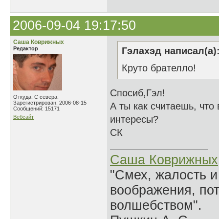
2006-09-04 19:17:50
Саша Коврижных
Редактор
Гэлахэд написал(а)
Круто брателло!
Спосиб,Гэл!
Откуда: С севера.
Зарегистрирован: 2006-08-15
А ты как считаешь, что
Сообщений: 15171
Вебсайт
интересы?
СК
Саша Коврижных
"Смех, жалость и
воображения, по
волшебством".