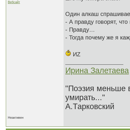
Вебсайт
Один алкаш спрашивает
- А правду говорят, что
- Правду…
- Тогда почему же я ка
ИZ
Ирина Залетаева
"Поэзия меньше в
умирать..."
А.Тарковский
Неактивен