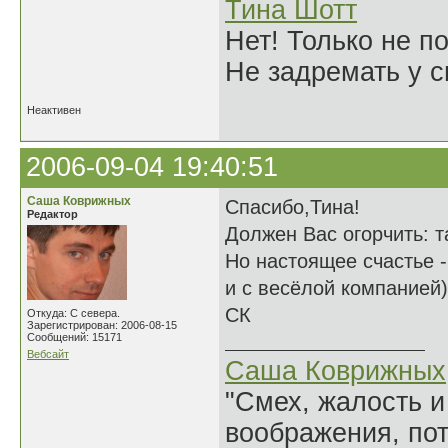
Тина Шотт
Нет! Только не по
Не задремать у с
Неактивен
2006-09-04 19:40:51
Саша Коврижных
Спасибо,Тина!
Редактор
Должен Вас огорчить: т
Но настоящее счастье -
и с весёлой компанией)
СК
Откуда: С севера.
Зарегистрирован: 2006-08-15
Сообщений: 15171
Вебсайт
Саша Коврижных
"Смех, жалость и
воображения, по