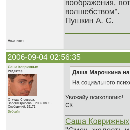
воображения, по
волшебством".
Пушкин А. С.
______________
Неактивен
2006-09-04 02:56:35
Саша Коврижных
Редактор
Даша Марочкина на
На социального псих
Увожайу психологию!
Откуда: С севера.
Зарегистрирован: 2006-08-15
СК
Сообщений: 15171
Вебсайт
Саша Коврижных