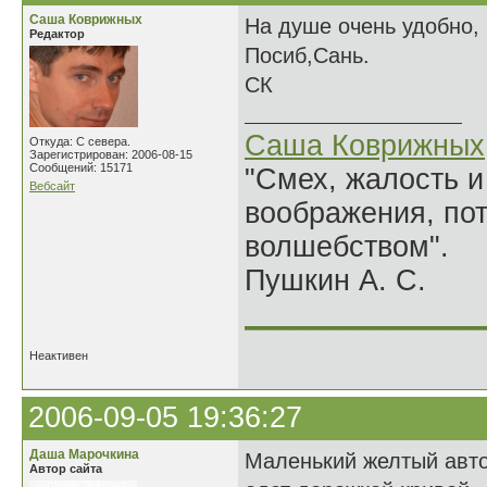
Саша Коврижных
На душе очень удобно, 
Редактор
Посиб,Сань.
СК
Саша Коврижных
Откуда: С севера.
Зарегистрирован: 2006-08-15
Сообщений: 15171
"Смех, жалость и
Вебсайт
воображения, по
волшебством".
Пушкин А. С.
______________
Неактивен
2006-09-05 19:36:27
Даша Марочкина
Маленький желтый авт
Автор сайта