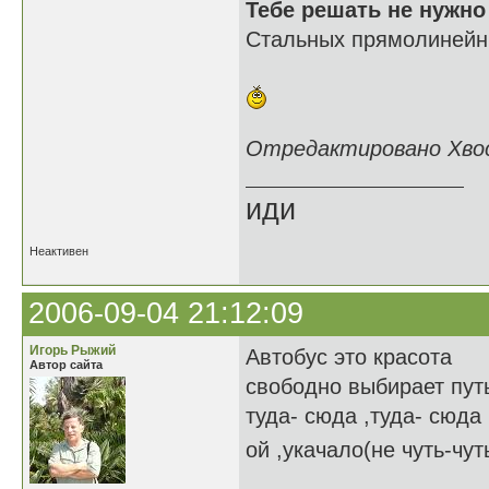
Тебе решать не нужно
Стальных прямолинейны
Отредактировано Хвост
иди
Неактивен
2006-09-04 21:12:09
Игорь Рыжий
Автобус это красота
Автор сайта
свободно выбирает пут
туда- сюда ,туда- сюда
ой ,укачало(не чуть-чут