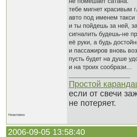
не помешает сатана.
тебе мигнет красивым 
авто под именем такси
и ты пойдешь за ней, з
сигналить будешь-не п
её руки, а будь достой
и пассажиров вновь во
пусть будет на душе уд
и на троих сообрази...
Простой каранд
если от свечи за
не потеряет.
Неактивен
2006-09-05 13:58:40