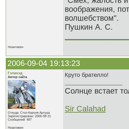
"Смех, жалость и
воображения, по
волшебством".
Пушкин А. С.
______________
Неактивен
2006-09-04 19:13:23
Гэлахэд
Круто брателло!
Автор сайта
Солнце встает то
Sir Calahad
Откуда: Стол Короля Артура
Зарегистрирован: 2006-08-31
Сообщений: 487
Неактивен