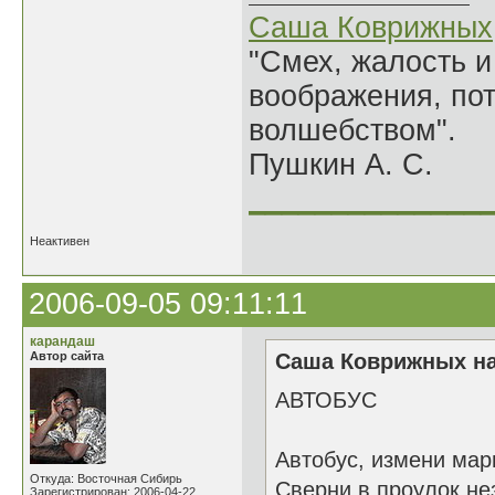
Саша Коврижных
"Смех, жалость и
воображения, по
волшебством".
Пушкин А. С.
______________
Неактивен
2006-09-05 09:11:11
карандаш
Автор сайта
Саша Коврижных на
АВТОБУС
Автобус, измени мар
Откуда: Восточная Сибирь
Сверни в проулок не
Зарегистрирован: 2006-04-22