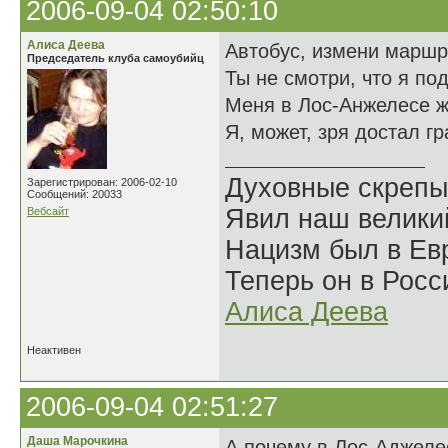
2006-09-04 02:50:10
Алиса Деева
Автобус, измени маршр
Председатель клуба самоубийц
Ты не смотри, что я по
Меня в Лос-Анжелесе ж
Я, может, зря достал г
Духовные скрепы
Зарегистрирован: 2006-02-10
Сообщений: 20033
Явил наш велики
Вебсайт
Нацизм был в Евр
Теперь он в Росс
Алиса Деева
Неактивен
2006-09-04 02:51:27
Даша Марочкина
А почему в Лос-Аджеле