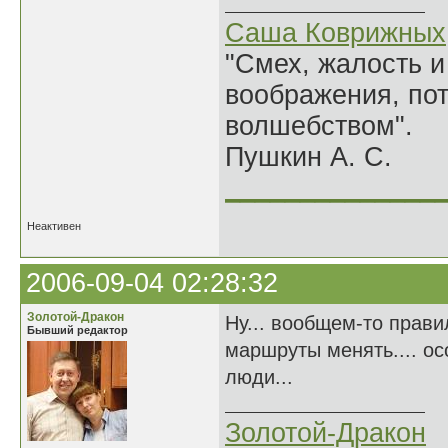
Саша Коврижных
"Смех, жалость и
воображения, по
волшебством".
Пушкин А. С.
______________
Неактивен
2006-09-04 02:28:32
Золотой-Дракон
Ну... вообщем-то прави
Бывший редактор
маршруты менять.... ос
люди...
Золотой-Дракон