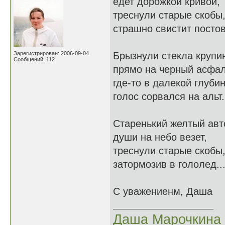
едет дорожкой кривой,
треснули старые скобы
страшно свистит постов
Зарегистрирован: 2006-09-04
Брызнули стекла крупи
Сообщений: 112
прямо на черный асфал
где-то в далекой глуби
голос сорвался на альт.
Старенький желтый авт
души на небо везет,
треснули старые скобы
затормозив в гололед..
С уважениенм, Даша
Даша Марочкина