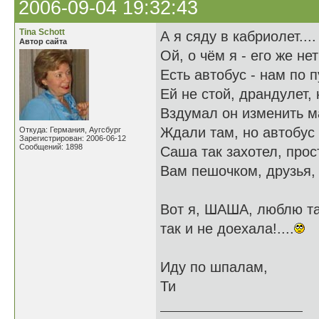
2006-09-04 19:32:43
Tina Schott
А я сяду в кабриолет....
Автор сайта
Ой, о чём я - его же нет
Есть автобус - нам по п
Ей не стой, драндулет, 
Вздумал он изменить м
Ждали там, но автобус 
Откуда: Германия, Аугсбург
Зарегистрирован: 2006-06-12
Сообщений: 1898
Саша так захотел, прост
Вам пешочком, друзья, 
Вот я, ШАША, люблю та
так и не доехала!....
Иду по шпалам,
Ти