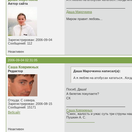
Автор сайта
Даша Марочкина
Миром правит любовь...
Зарегистрирован: 2006-09-04
Сообщений: 112
Неактивен
2006-09-04 02:31:05
Саша Коврижных
Редактор
Даша Марочкина написал(а):
А я люблю на атобусах кататься...Ког
Посиб, Даша!
А билетик покупаете?
СК
Откуда: С севера.
Зарегистрирован: 2006-08-15
Сообщений: 15171
Саша Коврижных
Вебсайт
"Смех, жалость и ужас суть три струны н
Пушкин А. С.
________________
Неактивен