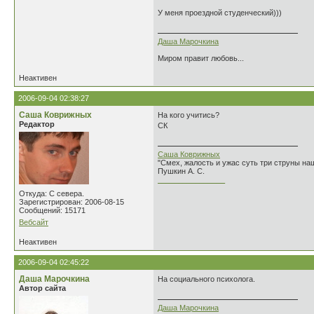
У меня проездной студенческий)))
Даша Марочкина
Миром правит любовь...
Неактивен
2006-09-04 02:38:27
Саша Коврижных
На кого учитись?
Редактор
СК
Саша Коврижных
"Смех, жалость и ужас суть три струны н
Пушкин А. С.
________________
Откуда: С севера.
Зарегистрирован: 2006-08-15
Сообщений: 15171
Вебсайт
Неактивен
2006-09-04 02:45:22
Даша Марочкина
На социального психолога.
Автор сайта
Даша Марочкина