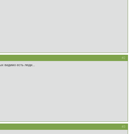
#2
ых видимо есть люди...
#3