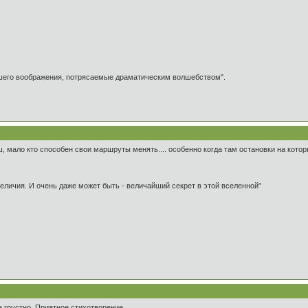
ашего воображения, потрясаемые драматическим волшебством".
ш, мало кто способен свои маршруты менять.... особенно когда там остановки на котор
 величия. И очень даже может быть - величайший секрет в этой вселенной"
е грустно. Приятное стихотворение.