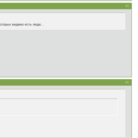
#5
которых видимо есть люди...
#6