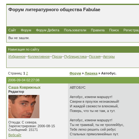
Форум литературного общества Fabulae
Сайт
Форум
Форум Дебюта
Пользователи
Правила
Поиск
Регистра
Вы не зашли.
Навигация по сайту
Избранное
--
Коллективное
--
Проза
--
Публицистика
--
Поэзия
--
Авторы
Страниц:
1
2
Форум
»
Лирика
» Автобус.
2006-09-04 02:27:08
Саша Коврижных
АВТОБУС
Редактор
Автобус, измени маршрут!
Сверни в проулок незнакомый!
И жаждой свежести влекомый,
Поверь, что ты не там, а тут.
Автобус, измени маршрут!
Откуда: С севера.
Ты не трамвай, ты не троллейбус,
Зарегистрирован: 2006-08-15
Тебе легко решить сей ребус
Сообщений: 15171
Стальных прямолинейных пут.
Вебсайт