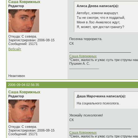
Саша Коврижных
Редактор
Алиса Деева написал(а):
Автобус, измени маршрут.
Ты не смотри, что я поддатый,
Меня в Лос-Анжелесе ждут,
Я, может, зря достал гранату?
Откуда: С севера.
Песенка террориста.
Зарегистрирован: 2006-08-15
СК
Сообщений: 15171
Вебсайт
Саша Коврижных
"Смех, жалость и ужас суть три струны н
Пушкин А. С.
________________
Неактивен
2006-09-04 02:56:35
Саша Коврижных
Редактор
Даша Марочкина написал(а):
На социального психолога.
Увожайу психологию!
СК
Откуда: С севера.
Зарегистрирован: 2006-08-15
Саша Коврижных
Сообщений: 15171
"Смех, жалость и ужас суть три струны н