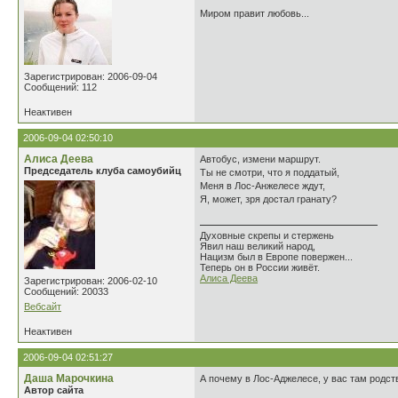
Миром правит любовь...
Зарегистрирован: 2006-09-04
Сообщений: 112
Неактивен
2006-09-04 02:50:10
Алиса Деева
Автобус, измени маршрут.
Председатель клуба самоубийц
Ты не смотри, что я поддатый,
Меня в Лос-Анжелесе ждут,
Я, может, зря достал гранату?
Духовные скрепы и стержень
Явил наш великий народ,
Нацизм был в Европе повержен...
Теперь он в России живёт.
Алиса Деева
Зарегистрирован: 2006-02-10
Сообщений: 20033
Вебсайт
Неактивен
2006-09-04 02:51:27
Даша Марочкина
А почему в Лос-Аджелесе, у вас там родст
Автор сайта