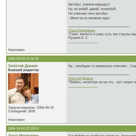
Автобус, измени маршрут!
Ну, не робей, давай, попробуй!
Но отвечает мне автобус:
- Меня на остановках ждут.
Саша Коврижных
"Смех, жалость и ужас суть три струны н
Пушкин А. С.
________________
Неактивен
2006-09-04 02:28:32
Золотой-Дракон
Ну... вообщем-то правильно отвечает... Са
Бывший редактор
Золотой-Дракон
"Любить, несмотря ни на что, - вот секрет
________________
Зарегистрирован: 2006-08-15
Сообщений: 3936
Неактивен
2006-09-04 02:29:53
Даша Марочкина
А я люблю на атобусах кататься...Когда мн