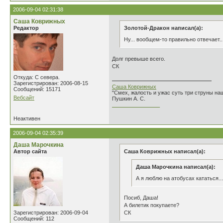
2006-09-04 02:31:38
Саша Коврижных
Редактор
Золотой-Дракон написал(а):
Ну... вообщем-то правильно отвечает.
Долг превыше всего.
СК
Откуда: С севера.
Зарегистрирован: 2006-08-15
Саша Коврижных
Сообщений: 15171
"Смех, жалость и ужас суть три струны н
Вебсайт
Пушкин А. С.
________________
Неактивен
2006-09-04 02:35:39
Даша Марочкина
Автор сайта
Саша Коврижных написал(а):
Даша Марочкина написал(а):
А я люблю на атобусах кататься..
Посиб, Даша!
А билетик покупаете?
Зарегистрирован: 2006-09-04
СК
Сообщений: 112