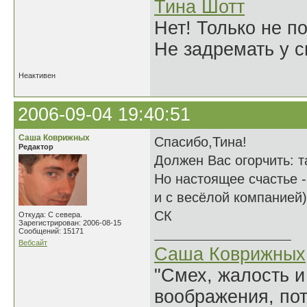
Тина Шотт
Нет! Только не по
Не задремать у с
Неактивен
2006-09-04 19:40:51
Саша Коврижных
Спасибо,Тина!
Редактор
Должен Вас огорчить: т
Но настоящее счастье -
и с весёлой компанией)
СК
Откуда: С севера.
Зарегистрирован: 2006-08-15
Сообщений: 15171
Вебсайт
Саша Коврижных
"Смех, жалость и
воображения, по