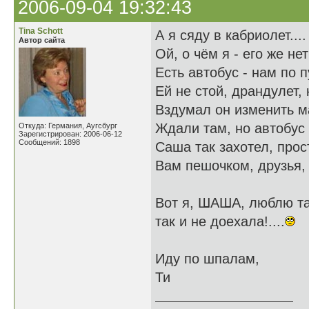
2006-09-04 19:32:43
Tina Schott
А я сяду в кабриолет....
Автор сайта
Ой, о чём я - его же нет
Есть автобус - нам по п
Ей не стой, драндулет, 
Вздумал он изменить м
Ждали там, но автобус 
Откуда: Германия, Аугсбург
Зарегистрирован: 2006-06-12
Сообщений: 1898
Саша так захотел, прост
Вам пешочком, друзья, 
Вот я, ШАША, люблю та
так и не доехала!....
Иду по шпалам,
Ти