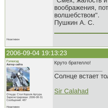
"Смех, жалость и
воображения, по
волшебством".
Пушкин А. С.
______________
Неактивен
2006-09-04 19:13:23
Гэлахэд
Круто брателло!
Автор сайта
Солнце встает то
Sir Calahad
Откуда: Стол Короля Артура
Зарегистрирован: 2006-08-31
Сообщений: 487
Неактивен