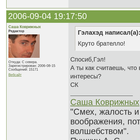
2006-09-04 19:17:50
Саша Коврижных
Редактор
Гэлахэд написал(а)
Круто брателло!
Спосиб,Гэл!
Откуда: С севера.
Зарегистрирован: 2006-08-15
А ты как считаешь, что
Сообщений: 15171
Вебсайт
интересы?
СК
Саша Коврижных
"Смех, жалость и
воображения, по
волшебством".