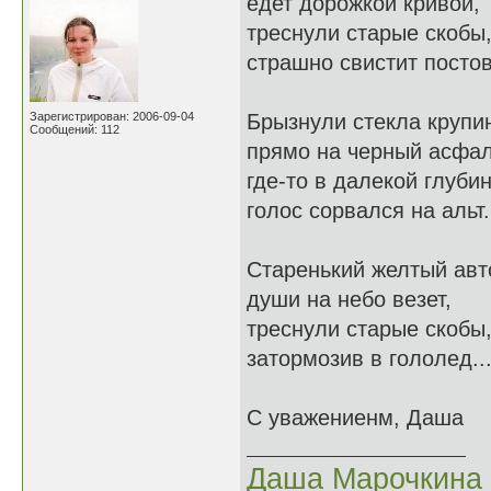
едет дорожкой кривой,
треснули старые скобы
страшно свистит постов
Зарегистрирован: 2006-09-04
Брызнули стекла крупи
Сообщений: 112
прямо на черный асфал
где-то в далекой глуби
голос сорвался на альт.
Старенький желтый авт
души на небо везет,
треснули старые скобы
затормозив в гололед..
С уважениенм, Даша
Даша Марочкина