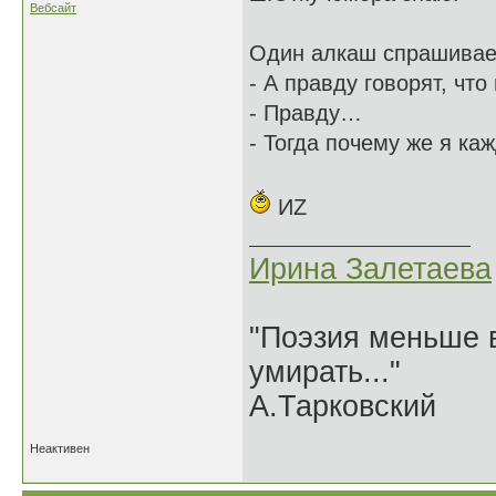
Вебсайт
Один алкаш спрашивает
- А правду говорят, что
- Правду…
- Тогда почему же я ка
ИZ
Ирина Залетаева
"Поэзия меньше в
умирать..."
А.Тарковский
Неактивен