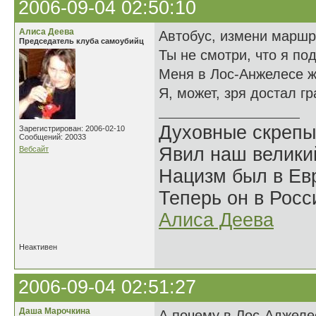
2006-09-04 02:50:10
Алиса Деева
Автобус, измени маршр
Председатель клуба самоубийц
Ты не смотри, что я по
Меня в Лос-Анжелесе ж
Я, может, зря достал г
Духовные скрепы
Зарегистрирован: 2006-02-10
Сообщений: 20033
Явил наш велики
Вебсайт
Нацизм был в Евр
Теперь он в Росс
Алиса Деева
Неактивен
2006-09-04 02:51:27
Даша Марочкина
А почему в Лос-Аджеле