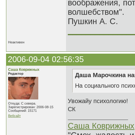
воображения, по
волшебством".
Пушкин А. С.
______________
Неактивен
2006-09-04 02:56:35
Саша Коврижных
Редактор
Даша Марочкина на
На социального псих
Увожайу психологию!
Откуда: С севера.
Зарегистрирован: 2006-08-15
СК
Сообщений: 15171
Вебсайт
Саша Коврижных