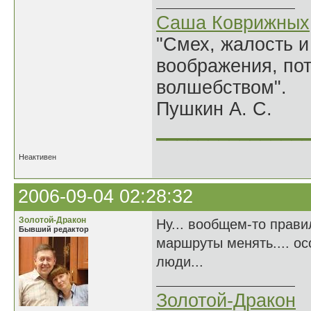
Саша Коврижных
"Смех, жалость и
воображения, по
волшебством".
Пушкин А. С.
______________
Неактивен
2006-09-04 02:28:32
Золотой-Дракон
Ну... вообщем-то прави
Бывший редактор
маршруты менять.... ос
люди...
Золотой-Дракон