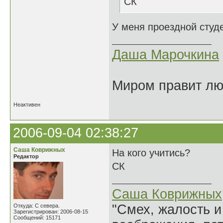
СК
У меня проездной студе
Даша Марочкина
Миром правит люб
Неактивен
2006-09-04 02:38:27
Саша Коврижных
На кого учитись?
Редактор
СК
Саша Коврижных
"Смех, жалость и
Откуда: С севера.
Зарегистрирован: 2006-08-15
Сообщений: 15171