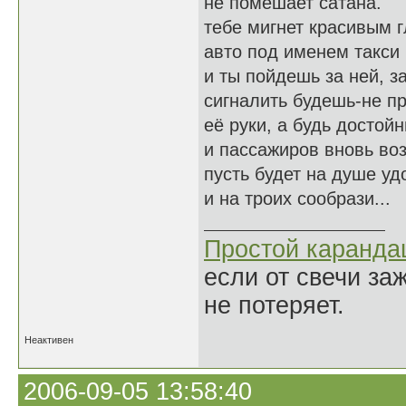
не помешает сатана.
тебе мигнет красивым 
авто под именем такси
и ты пойдешь за ней, з
сигналить будешь-не п
её руки, а будь достой
и пассажиров вновь во
пусть будет на душе уд
и на троих сообрази...
Простой каранд
если от свечи за
не потеряет.
Неактивен
2006-09-05 13:58:40