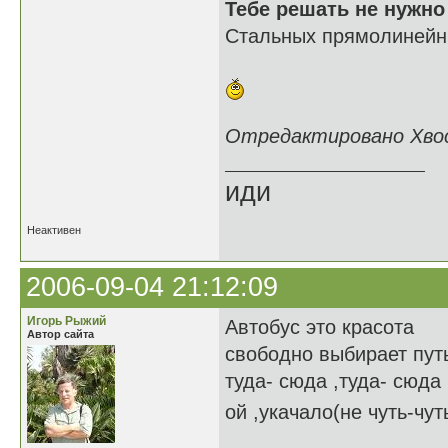
Тебе решать не нужно
Стальных прямолинейны
Отредактировано Хвост
иди
Неактивен
2006-09-04 21:12:09
Игорь Рыжий
Автобус это красота
Автор сайта
свободно выбирает пут
туда- сюда ,туда- сюда
ой ,укачало(не чуть-чут