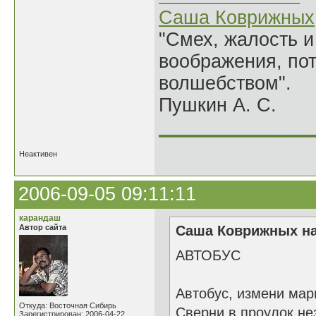
Саша Коврижных
"Смех, жалость и
воображения, по
волшебством".
Пушкин А. С.
______________
Неактивен
2006-09-05 09:11:11
карандаш
Автор сайта
Саша Коврижных на
АВТОБУС
Автобус, измени мар
Откуда: Восточная Сибирь
Сверни в проулок не
Зарегистрирован: 2006-04-22