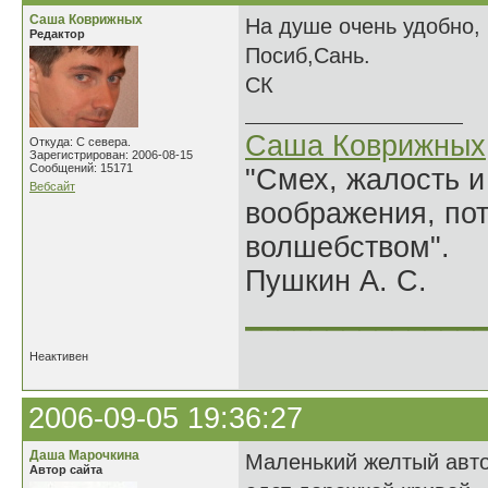
Саша Коврижных
На душе очень удобно, 
Редактор
Посиб,Сань.
СК
Саша Коврижных
Откуда: С севера.
Зарегистрирован: 2006-08-15
Сообщений: 15171
"Смех, жалость и
Вебсайт
воображения, по
волшебством".
Пушкин А. С.
______________
Неактивен
2006-09-05 19:36:27
Даша Марочкина
Маленький желтый авт
Автор сайта