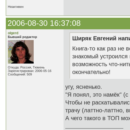
Неактивен
2006-08-30 16:37:08
olgerd
Бывший редактор
Ширяк Евгений напи
Книга-то как раз не в
знакомый устроился н
возможность что-нит
Откуда: Россия, Тюмень
окончательно!
Зарегистрирован: 2006-05-16
Сообщений: 509
угу, ясненько.
"Я понял, это намёк" (с
Чтобы не раскатывалис
трачу (латтно-латтно, в
А чего такого в ТОП мо