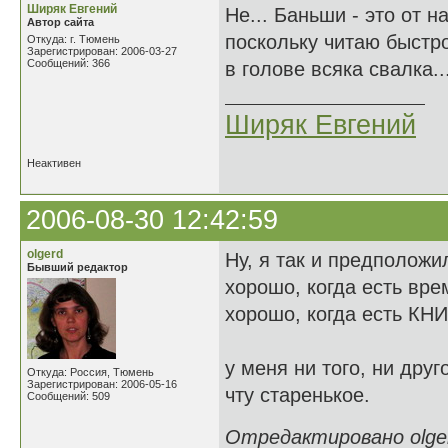
Ширяк Евгений
Не... Баньши - это от 
Автор сайта
поскольку читаю быстро
Откуда: г. Тюмень
Зарегистрирован: 2006-03-27
Сообщений: 366
в голове всяка свалка..
Ширяк Евгений
Неактивен
2006-08-30 12:42:59
olgerd
Ну, я так и предположил
Бывший редактор
хорошо, когда есть вре
хорошо, когда есть КН
у меня ни того, ни друго
Откуда: Россия, Тюмень
Зарегистрирован: 2006-05-16
чту старенькое.
Сообщений: 509
Отредактировано olgerd