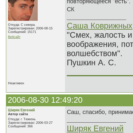
повторяющееся "есть".
СК
Саша Коврижных
Откуда: С севера.
Зарегистрирован: 2006-08-15
Сообщений: 15171
"Смех, жалость и
Вебсайт
воображения, по
волшебством".
Пушкин А. С.
______________
Неактивен
2006-08-30 12:49:20
Ширяк Евгений
Саш, спасибо, принимае
Автор сайта
Откуда: г. Тюмень
Зарегистрирован: 2006-03-27
Ширяк Евгений
Сообщений: 366