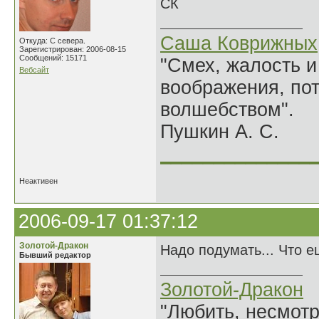
СК
Саша Коврижных
Откуда: С севера.
Зарегистрирован: 2006-08-15
Сообщений: 15171
"Смех, жалость и
Вебсайт
воображения, по
волшебством".
Пушкин А. С.
______________
Неактивен
2006-09-17 01:37:12
Золотой-Дракон
Надо подумать... Что 
Бывший редактор
Золотой-Дракон
"Любить, несмотря