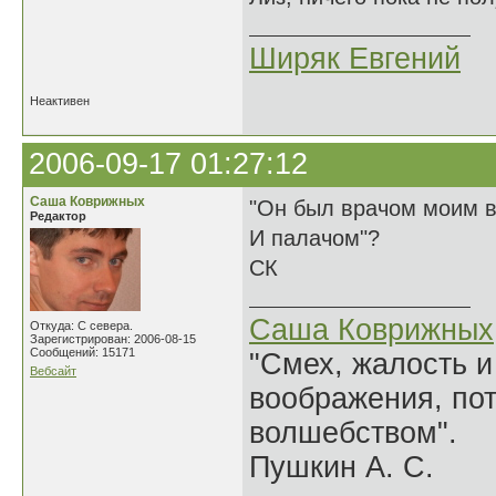
Ширяк Евгений
Неактивен
2006-09-17 01:27:12
Саша Коврижных
"Он был врачом моим в
Редактор
И палачом"?
СК
Саша Коврижных
Откуда: С севера.
Зарегистрирован: 2006-08-15
Сообщений: 15171
"Смех, жалость и
Вебсайт
воображения, по
волшебством".
Пушкин А. С.