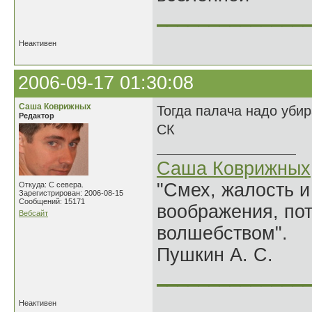
______________
Неактивен
2006-09-17 01:30:08
Саша Коврижных
Тогда палача надо убир
Редактор
СК
Саша Коврижных
"Смех, жалость и
Откуда: С севера.
Зарегистрирован: 2006-08-15
Сообщений: 15171
воображения, по
Вебсайт
волшебством".
Пушкин А. С.
______________
Неактивен