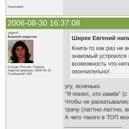
Неактивен
2006-08-30 16:37:08
olgerd
Бывший редактор
Ширяк Евгений напи
Книга-то как раз не в
знакомый устроился н
возможность что-нит
Откуда: Россия, Тюмень
окончательно!
Зарегистрирован: 2006-05-16
Сообщений: 509
угу, ясненько.
"Я понял, это намёк" (с
Чтобы не раскатывалис
трачу (латтно-латтно, в
А чего такого в ТОП мо