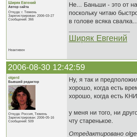
Ширяк Евгений
Не... Баньши - это от 
Автор сайта
поскольку читаю быстро
Откуда: г. Тюмень
Зарегистрирован: 2006-03-27
Сообщений: 366
в голове всяка свалка..
Ширяк Евгений
Неактивен
2006-08-30 12:42:59
olgerd
Ну, я так и предположил
Бывший редактор
хорошо, когда есть вре
хорошо, когда есть КН
у меня ни того, ни друго
Откуда: Россия, Тюмень
Зарегистрирован: 2006-05-16
чту старенькое.
Сообщений: 509
Отредактировано olgerd