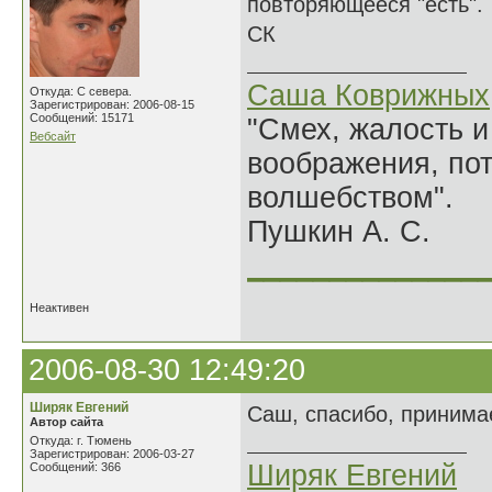
повторяющееся "есть".
СК
Саша Коврижных
Откуда: С севера.
Зарегистрирован: 2006-08-15
Сообщений: 15171
"Смех, жалость и
Вебсайт
воображения, по
волшебством".
Пушкин А. С.
______________
Неактивен
2006-08-30 12:49:20
Ширяк Евгений
Саш, спасибо, принимае
Автор сайта
Откуда: г. Тюмень
Зарегистрирован: 2006-03-27
Ширяк Евгений
Сообщений: 366