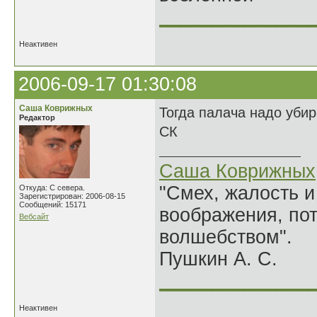
______________
Неактивен
2006-09-17 01:30:08
Саша Коврижных
Тогда палача надо убир
Редактор
СК
Саша Коврижных
"Смех, жалость и
Откуда: С севера.
Зарегистрирован: 2006-08-15
Сообщений: 15171
воображения, по
Вебсайт
волшебством".
Пушкин А. С.
______________
Неактивен