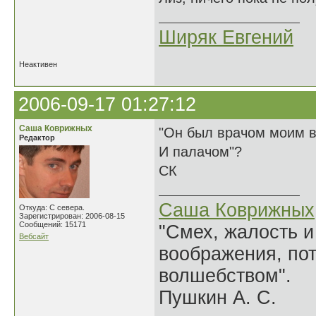
Ширяк Евгений
Неактивен
2006-09-17 01:27:12
Саша Коврижных
"Он был врачом моим в
Редактор
И палачом"?
СК
Саша Коврижных
Откуда: С севера.
Зарегистрирован: 2006-08-15
Сообщений: 15171
"Смех, жалость и
Вебсайт
воображения, по
волшебством".
Пушкин А. С.