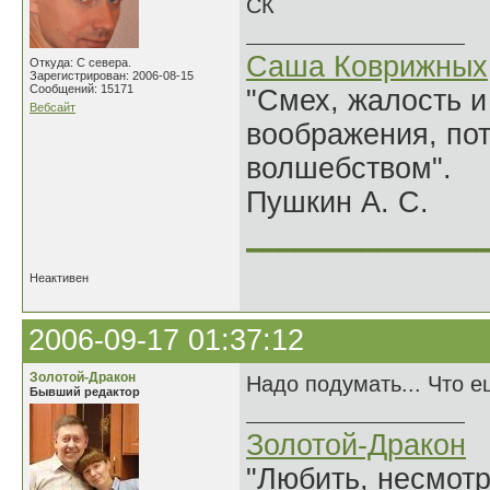
СК
Саша Коврижных
Откуда: С севера.
Зарегистрирован: 2006-08-15
Сообщений: 15171
"Смех, жалость и
Вебсайт
воображения, по
волшебством".
Пушкин А. С.
______________
Неактивен
2006-09-17 01:37:12
Золотой-Дракон
Надо подумать... Что 
Бывший редактор
Золотой-Дракон
"Любить, несмотря