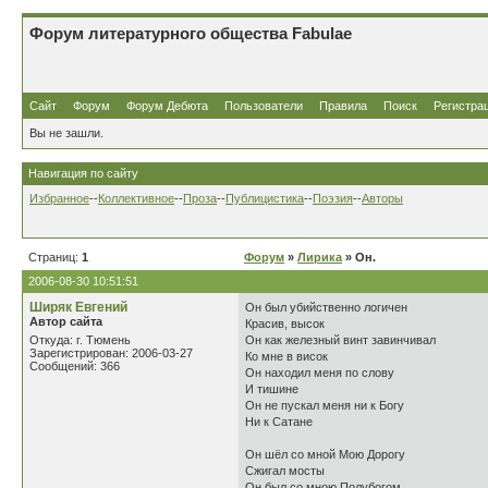
Форум литературного общества Fabulae
Сайт
Форум
Форум Дебюта
Пользователи
Правила
Поиск
Регистра
Вы не зашли.
Навигация по сайту
Избранное
--
Коллективное
--
Проза
--
Публицистика
--
Поэзия
--
Авторы
Страниц:
1
Форум
»
Лирика
» Он.
2006-08-30 10:51:51
Ширяк Евгений
Он был убийственно логичен
Автор сайта
Красив, высок
Откуда: г. Тюмень
Он как железный винт завинчивал
Зарегистрирован: 2006-03-27
Ко мне в висок
Сообщений: 366
Он находил меня по слову
И тишине
Он не пускал меня ни к Богу
Ни к Сатане
Он шёл со мной Мою Дорогу
Сжигал мосты
Он был со мною Полубогом