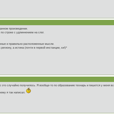
 данном произведении.
 по строке с удлиннением на слог.
енные и правильно расположенные мысли.
 региону, а истина (почти в первой инстанции, хи!)*
ко это случайно получилось. Я вообще-то по образованию технарь и пишется у меня всё
чему я так написал.