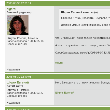
2006-08-30 12:31:14
olgerd
Бывший редактор
Ширяк Евгений написал(а):
Спасибо. Стиль, говорите... Здорово, 
лазию в умные источники и сам себе 
что, и "баньши" - тоже только по наитию бы
Откуда: Россия, Тюмень
Зарегистрирован: 2006-05-16
Сообщений: 509
А то что случайно - так это видно, иначе 
Отредактировано olgerd (2006-08-30 12:31
olgerd
Неактивен
2006-08-30 12:40:05
Ширяк Евгений
Не... Баньши - это от начитанности. Всяку
Автор сайта
Откуда: г. Тюмень
Ширяк Евгений
Зарегистрирован: 2006-03-27
Сообщений: 366
Неактивен
2006-08-30 12:42:59