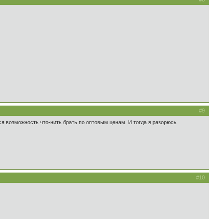
#9
ится возможность что-нить брать по оптовым ценам. И тогда я разорюсь
#10