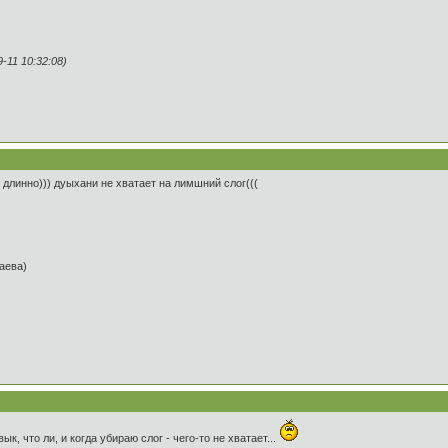
11 10:32:08)
длинно))) дуыхани не хватает на лимшний слог(((
таева)
к, что ли, и когда убираю слог - чего-то не хватает...