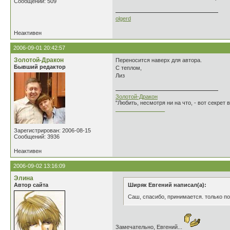
Сообщений: 509
olgerd
Неактивен
2006-09-01 20:42:57
Золотой-Дракон
Переносится наверх для автора.
Бывший редактор
С теплом,
Лиз
Золотой-Дракон
"Любить, несмотря ни на что, - вот секрет
________________
Зарегистрирован: 2006-08-15
Сообщений: 3936
Неактивен
2006-09-02 13:16:09
Элина
Автор сайта
Ширяк Евгений написал(а):
Саш, спасибо, принимается. только по
Замечательно, Евгений...