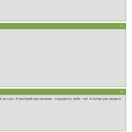
#4
#5
 на слух. И критерий при писании - слушается, либо - нет. А потом уже лазию в