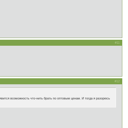
#11
#12
 появится возможность что-нить брать по оптовым ценам. И тогда я разорюсь