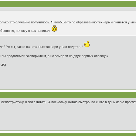
только это случайно получилось. Я вообще-то по образованию технарь и пишется у меня
объясняю, почему я так написал.
ло? Ух ты, какие начитанные технари у нас водятся!!!
Вы бы продолжили эксперимент, а не замерли на двух первых столбцах.
:45)
ю беллетристику люблю читать. А поскольку читаю быстро, по книге в день легко прогла