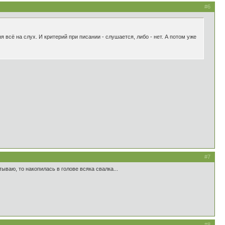
#6
 всё на слух. И критерий при писании - слушается, либо - нет. А потом уже
#7
тываю, то накопилась в голове всяка свалка...
#8