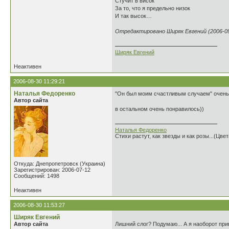
Стучит в висок
За то, что я предельно низок
И так высок…
Отредактировано Ширяк Евгений (2006-09-
Ширяк Евгений
Неактивен
2006-08-30 11:29:21
Наталья Федоренко
"Он был моим счастливым случаем" очень 
Автор сайта
в остальном очень понравилось))
Наталья Федоренко
Стихи растут, как звезды и как розы...(Цве
Откуда: Днепропетровск (Украина)
Зарегистрирован: 2006-07-12
Сообщений: 1498
Неактивен
2006-08-30 11:53:27
Ширяк Евгений
Автор сайта
Лишний слог? Подумаю... А я наоборот привы