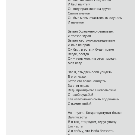
И был на «ты»
Он подпирал меня на круче
Своим плечом
Он был моим счастливым случаем
И палачом
Бывал болезненно-ревнивым,
И трезво здрав
Бывал жестоко-справедливым
И был не прав
Он был, и есть, и будет позже
Везде, всегда...
Он – тень моя, и в этом, может,
Моя беда
Что я, стыдясь себя увидеть
В его глазах
Готов его возненавидеть
За этот страх
Ведь примириться невозможно
С такой судьбой
Как невозможно быть подложным
С самим собой…
Но – пусть. Когда подступит ближе
Вал пустоты
Я в тех, кто рядом, вдруг увижу
Его черты
И я пойму, что Неба близость