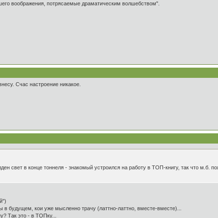
ашего воображения, потрясаемые драматическим волшебством".
внесу. Счас настроение никакое.
 виден свет в конце тоннеля - знакомый устроился на работу в ТОП-книгу, так что м.б.
й")
 в будущем, кои уже мысленно трачу (латтно-латтно, вместе-вместе)...
? Так это - в ТОПку...