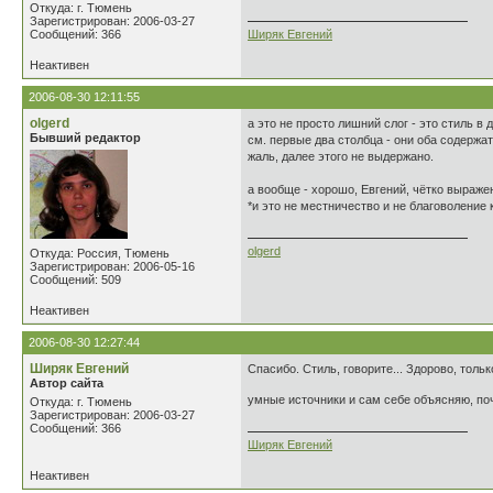
Откуда: г. Тюмень
Зарегистрирован: 2006-03-27
Сообщений: 366
Ширяк Евгений
Неактивен
2006-08-30 12:11:55
olgerd
а это не просто лишний слог - это стиль в
Бывший редактор
см. первые два столбца - они оба содержат
жаль, далее этого не выдержано.
а вообще - хорошо, Евгений, чётко выраж
*и это не местничество и не благоволение к
olgerd
Откуда: Россия, Тюмень
Зарегистрирован: 2006-05-16
Сообщений: 509
Неактивен
2006-08-30 12:27:44
Ширяк Евгений
Спасибо. Стиль, говорите... Здорово, толь
Автор сайта
умные источники и сам себе объясняю, по
Откуда: г. Тюмень
Зарегистрирован: 2006-03-27
Сообщений: 366
Ширяк Евгений
Неактивен