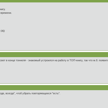
нигу.
 времени.
:06)
ен свет в конце тоннеля - знакомый устроился на работу в ТОП-книгу, так что м.б. появ
зде, всегда", чтоб убрать повторяющееся "есть".