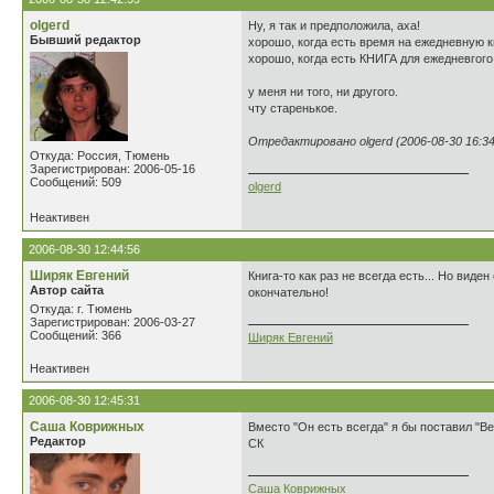
olgerd
Ну, я так и предположила, аха!
Бывший редактор
хорошо, когда есть время на ежедневную к
хорошо, когда есть КНИГА для ежедневгого
у меня ни того, ни другого.
чту старенькое.
Отредактировано olgerd (2006-08-30 16:34
Откуда: Россия, Тюмень
Зарегистрирован: 2006-05-16
Сообщений: 509
olgerd
Неактивен
2006-08-30 12:44:56
Ширяк Евгений
Книга-то как раз не всегда есть... Но вид
Автор сайта
окончательно!
Откуда: г. Тюмень
Зарегистрирован: 2006-03-27
Сообщений: 366
Ширяк Евгений
Неактивен
2006-08-30 12:45:31
Саша Коврижных
Вместо "Он есть всегда" я бы поставил "Ве
Редактор
СК
Саша Коврижных