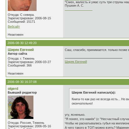
"Смех, жалость и ужас суть три струны н
Пушкин А. С.
________________
Откуда: С севера.
Зарегистрирован: 2006-08-15
Сообщений: 15171
Вебсайт
Неактивен
2006-08-30 12:49:20
Ширяк Евгений
Саш, спасибо, принимается. только позже 
Автор сайта
Откуда: г. Тюмень
Ширяк Евгений
Зарегистрирован: 2006-03-27
Сообщений: 366
Неактивен
2006-08-30 16:37:08
olgerd
Бывший редактор
Ширяк Евгений написал(а):
Книга-то как раз не всегда есть... Но
окончательно!
угу, ясненько.
"Я понял, это намёк" (с "Несчастный случа
Откуда: Россия, Тюмень
Чтобы не раскатывались губья на миллионы
Зарегистрирован: 2006-05-16
А чего такого в ТОП можно взять? Маринину