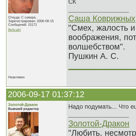
СК
Саша Коврижных
Откуда: С севера.
Зарегистрирован: 2006-08-15
Сообщений: 15171
"Смех, жалость и
Вебсайт
воображения, по
волшебством".
Пушкин А. С.
______________
Неактивен
2006-09-17 01:37:12
Золотой-Дракон
Надо подумать... Что 
Бывший редактор
Золотой-Дракон
"Любить, несмотря