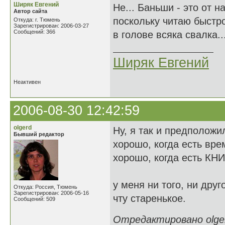
Ширяк Евгений
Не... Баньши - это от 
Автор сайта
поскольку читаю быстро
Откуда: г. Тюмень
Зарегистрирован: 2006-03-27
Сообщений: 366
в голове всяка свалка..
Ширяк Евгений
Неактивен
2006-08-30 12:42:59
olgerd
Ну, я так и предположил
Бывший редактор
хорошо, когда есть вре
хорошо, когда есть КН
у меня ни того, ни друго
Откуда: Россия, Тюмень
Зарегистрирован: 2006-05-16
чту старенькое.
Сообщений: 509
Отредактировано olgerd