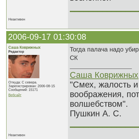
______________
Неактивен
2006-09-17 01:30:08
Саша Коврижных
Тогда палача надо убир
Редактор
СК
Саша Коврижных
"Смех, жалость и
Откуда: С севера.
Зарегистрирован: 2006-08-15
Сообщений: 15171
воображения, по
Вебсайт
волшебством".
Пушкин А. С.
______________
Неактивен