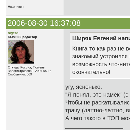
Неактивен
2006-08-30 16:37:08
olgerd
Бывший редактор
Ширяк Евгений напи
Книга-то как раз не в
знакомый устроился н
возможность что-нит
Откуда: Россия, Тюмень
окончательно!
Зарегистрирован: 2006-05-16
Сообщений: 509
угу, ясненько.
"Я понял, это намёк" (с
Чтобы не раскатывалис
трачу (латтно-латтно, в
А чего такого в ТОП мо