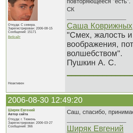
повторяющееся "есть".
СК
Саша Коврижных
Откуда: С севера.
Зарегистрирован: 2006-08-15
Сообщений: 15171
"Смех, жалость и
Вебсайт
воображения, по
волшебством".
Пушкин А. С.
______________
Неактивен
2006-08-30 12:49:20
Ширяк Евгений
Саш, спасибо, принимае
Автор сайта
Откуда: г. Тюмень
Зарегистрирован: 2006-03-27
Ширяк Евгений
Сообщений: 366