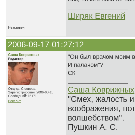
Ширяк Евгений
Неактивен
2006-09-17 01:27:12
Саша Коврижных
"Он был врачом моим в
Редактор
И палачом"?
СК
Саша Коврижных
Откуда: С севера.
Зарегистрирован: 2006-08-15
Сообщений: 15171
"Смех, жалость и
Вебсайт
воображения, по
волшебством".
Пушкин А. С.