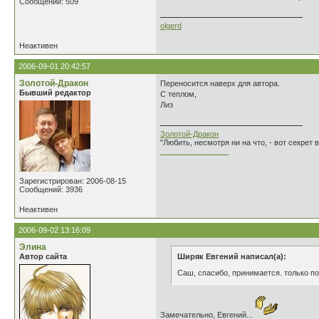
Сообщений: 509
olgerd
Неактивен
2006-09-01 20:42:57
Золотой-Дракон
Переносится наверх для автора.
Бывший редактор
С теплом,
Лиз
Золотой-Дракон
"Любить, несмотря ни на что, - вот секрет
________________
Зарегистрирован: 2006-08-15
Сообщений: 3936
Неактивен
2006-09-02 13:16:09
Элина
Автор сайта
Ширяк Евгений написал(а):
Саш, спасибо, принимается. только по
Замечательно, Евгений...