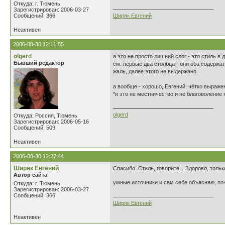
Откуда: г. Тюмень
Зарегистрирован: 2006-03-27
Сообщений: 366
Ширяк Евгений
Неактивен
2006-08-30 12:11:55
olgerd
а это не просто лишний слог - это стиль в
Бывший редактор
см. первые два столбца - они оба содержат
жаль, далее этого не выдержано.
а вообще - хорошо, Евгений, чётко выраж
*и это не местничество и не благоволение к
olgerd
Откуда: Россия, Тюмень
Зарегистрирован: 2006-05-16
Сообщений: 509
Неактивен
2006-08-30 12:27:44
Ширяк Евгений
Спасибо. Стиль, говорите... Здорово, толь
Автор сайта
умные источники и сам себе объясняю, по
Откуда: г. Тюмень
Зарегистрирован: 2006-03-27
Сообщений: 366
Ширяк Евгений
Неактивен