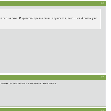
#6
 всё на слух. И критерий при писании - слушается, либо - нет. А потом уже
#7
тываю, то накопилась в голове всяка свалка...
#8