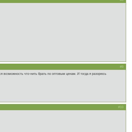
#9
ится возможность что-нить брать по оптовым ценам. И тогда я разорюсь
#10