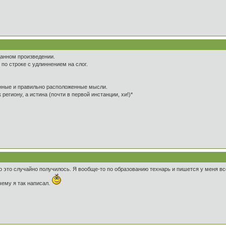
 данном произведении.
 по строке с удлиннением на слог.
енные и правильно расположенные мысли.
 региону, а истина (почти в первой инстанции, хи!)*
ко это случайно получилось. Я вообще-то по образованию технарь и пишется у меня всё
чему я так написал.