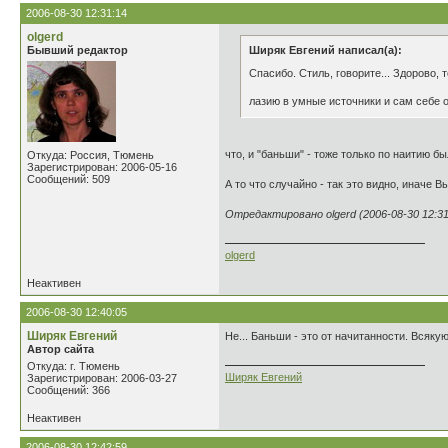
2006-08-30 12:31:14
olgerd
Бывший редактор
Ширяк Евгений написал(а):
Спасибо. Стиль, говорите... Здорово, 
лазию в умные источники и сам себе 
что, и "баньши" - тоже только по наитию бы
Откуда: Россия, Тюмень
Зарегистрирован: 2006-05-16
Сообщений: 509
А то что случайно - так это видно, иначе 
Отредактировано olgerd (2006-08-30 12:31
olgerd
Неактивен
2006-08-30 12:40:05
Ширяк Евгений
Не... Баньши - это от начитанности. Всяку
Автор сайта
Откуда: г. Тюмень
Ширяк Евгений
Зарегистрирован: 2006-03-27
Сообщений: 366
Неактивен
2006-08-30 12:42:59