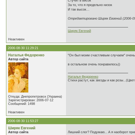
Стучит в висок
За то, что я предельно низок
И так высок…
Отредактировано Ширяк Евгений (2006-09-
Ширяк Евгений
Неактивен
2006-08-30 11:29:21
Наталья Федоренко
"Он был моим счастливым случаем" очень 
Автор сайта
в остальном очень понравилось))
Наталья Федоренко
Стихи растут, как звезды и как розы...(Цве
Откуда: Днепропетровск (Украина)
Зарегистрирован: 2006-07-12
Сообщений: 1498
Неактивен
2006-08-30 11:53:27
Ширяк Евгений
Автор сайта
Лишний слог? Подумаю... А я наоборот привы