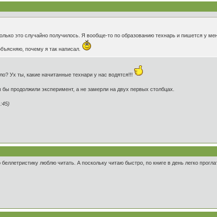
только это случайно получилось. Я вообще-то по образованию технарь и пишется у меня
объясняю, почему я так написал.
ло? Ух ты, какие начитанные технари у нас водятся!!!
Вы бы продолжили эксперимент, а не замерли на двух первых столбцах.
:45)
ю беллетристику люблю читать. А поскольку читаю быстро, по книге в день легко прогла