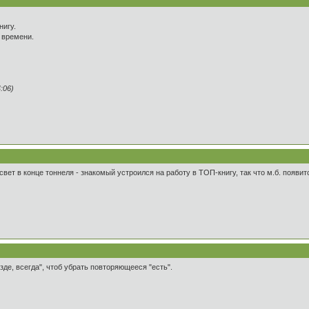
нигу.
 времени.
:06)
ен свет в конце тоннеля - знакомый устроился на работу в ТОП-книгу, так что м.б. появ
зде, всегда", чтоб убрать повторяющееся "есть".