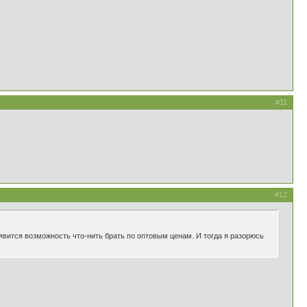
#11
#12
 появится возможность что-нить брать по оптовым ценам. И тогда я разорюсь