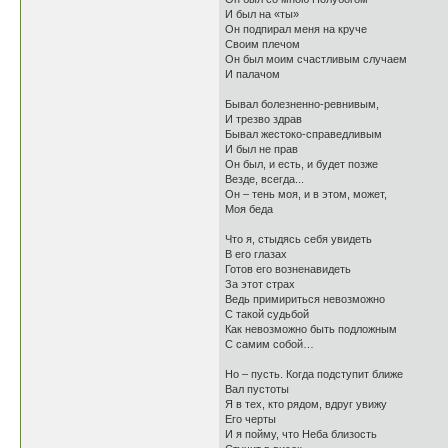
И был на «ты»
Он подпирал меня на круче
Своим плечом
Он был моим счастливым случаем
И палачом
Бывал болезненно-ревнивым,
И трезво здрав
Бывал жестоко-справедливым
И был не прав
Он был, и есть, и будет позже
Везде, всегда...
Он – тень моя, и в этом, может,
Моя беда
Что я, стыдясь себя увидеть
В его глазах
Готов его возненавидеть
За этот страх
Ведь примириться невозможно
С такой судьбой
Как невозможно быть подложным
С самим собой…
Но – пусть. Когда подступит ближе
Вал пустоты
Я в тех, кто рядом, вдруг увижу
Его черты
И я пойму, что Неба близость