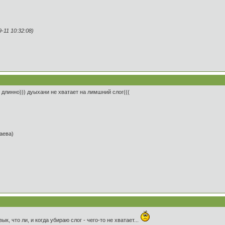
11 10:32:08)
длинно))) дуыхани не хватает на лимшний слог(((
таева)
к, что ли, и когда убираю слог - чего-то не хватает...