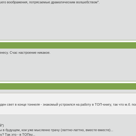
ашего воображения, потрясаемые драматическим волшебством".
внесу. Счас настроение никакое.
 виден свет в конце тоннеля - знакомый устроился на работу в ТОП-книгу, так что м.б.
й")
 в будущем, кои уже мысленно трачу (латтно-латтно, вместе-вместе)...
? Так это - в ТОПку...