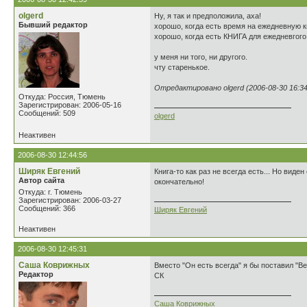
olgerd
Ну, я так и предположила, аха!
Бывший редактор
хорошо, когда есть время на ежедневную к
хорошо, когда есть КНИГА для ежедневгого
у меня ни того, ни другого.
чту старенькое.
Отредактировано olgerd (2006-08-30 16:34
Откуда: Россия, Тюмень
Зарегистрирован: 2006-05-16
Сообщений: 509
olgerd
Неактивен
2006-08-30 12:44:56
Ширяк Евгений
Книга-то как раз не всегда есть... Но вид
Автор сайта
окончательно!
Откуда: г. Тюмень
Зарегистрирован: 2006-03-27
Сообщений: 366
Ширяк Евгений
Неактивен
2006-08-30 12:45:31
Саша Коврижных
Вместо "Он есть всегда" я бы поставил "Ве
Редактор
СК
Саша Коврижных