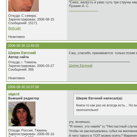
"Смех, жалость и ужас суть три струны н
Пушкин А. С.
________________
Откуда: С севера.
Зарегистрирован: 2006-08-15
Сообщений: 15171
Вебсайт
Неактивен
2006-08-30 12:49:20
Ширяк Евгений
Саш, спасибо, принимается. только позже 
Автор сайта
Откуда: г. Тюмень
Ширяк Евгений
Зарегистрирован: 2006-03-27
Сообщений: 366
Неактивен
2006-08-30 16:37:08
olgerd
Бывший редактор
Ширяк Евгений написал(а):
Книга-то как раз не всегда есть... Но
окончательно!
угу, ясненько.
"Я понял, это намёк" (с "Несчастный случа
Откуда: Россия, Тюмень
Чтобы не раскатывались губья на миллионы
Зарегистрирован: 2006-05-16
А чего такого в ТОП можно взять? Маринину