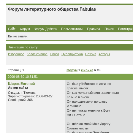
Форум литературного общества Fabulae
Сайт
Форум
Форум Дебюта
Пользователи
Правила
Поиск
Регистра
Вы не зашли.
Навигация по сайту
Избранное
--
Коллективное
--
Проза
--
Публицистика
--
Поэзия
--
Авторы
Страниц:
1
Форум
»
Лирика
» Он.
2006-08-30 10:51:51
Ширяк Евгений
Он был убийственно логичен
Автор сайта
Красив, высок
Откуда: г. Тюмень
Он как железный винт завинчивал
Зарегистрирован: 2006-03-27
Ко мне в висок
Сообщений: 366
Он находил меня по слову
И тишине
Он не пускал меня ни к Богу
Ни к Сатане
Он шёл со мной Мою Дорогу
Сжигал мосты
Он был со мною Полубогом