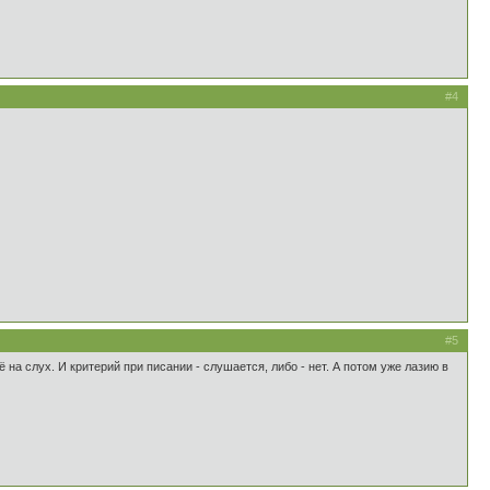
#4
#5
 на слух. И критерий при писании - слушается, либо - нет. А потом уже лазию в