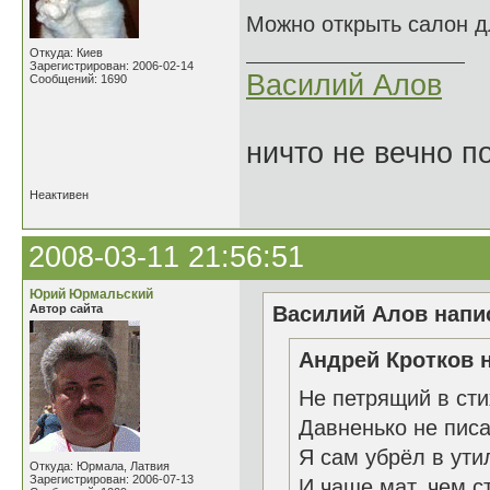
Можно открыть салон дл
Откуда: Киев
Зарегистрирован: 2006-02-14
Василий Алов
Сообщений: 1690
ничто не вечно п
Неактивен
2008-03-11 21:56:51
Юрий Юрмальский
Автор сайта
Василий Алов напис
Андрей Кротков н
Не петрящий в стих
Давненько не писа
Я сам убрёл в ути
Откуда: Юрмала, Латвия
Зарегистрирован: 2006-07-13
И чаще мат, чем ст