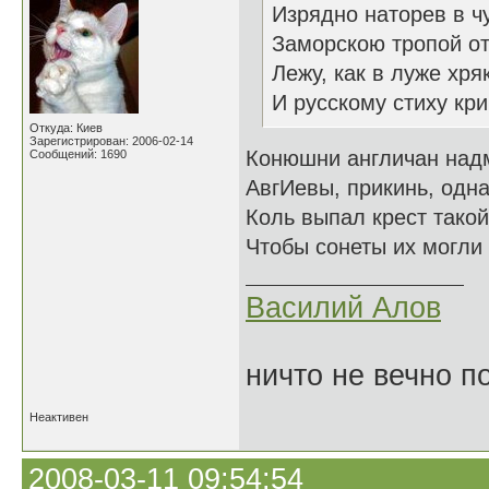
Изрядно наторев в ч
Заморскою тропой от
Лежу, как в луже хря
И русскому стиху кри
Откуда: Киев
Зарегистрирован: 2006-02-14
Конюшни англичан надм
Сообщений: 1690
АвгИевы, прикинь, одна
Коль выпал крест такой,
Чтобы сонеты их могли 
Василий Алов
ничто не вечно п
Неактивен
2008-03-11 09:54:54