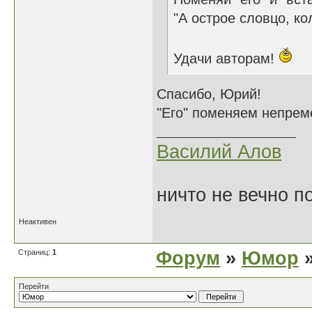
"А острое словцо, ко
Удачи авторам!
Спасибо, Юрий!
"Его" поменяем непреме
Василий Алов
ничто не вечно п
Неактивен
Страниц:
1
Форум
»
Юмор
»
Перейти