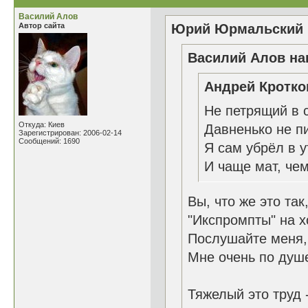
Василий Алов
Автор сайта
Юрий Юрмальский н
Василий Алов нап
Андрей Кротков
Не петрящий в с
Откуда: Киев
Давненько не п
Зарегистрирован: 2006-02-14
Сообщений: 1690
Я сам убрёл в 
И чаще мат, чем
Вы, что же это та
"Икспромпты" на х
Послушайте меня,
Мне очень по душе
Тяжелый это труд 