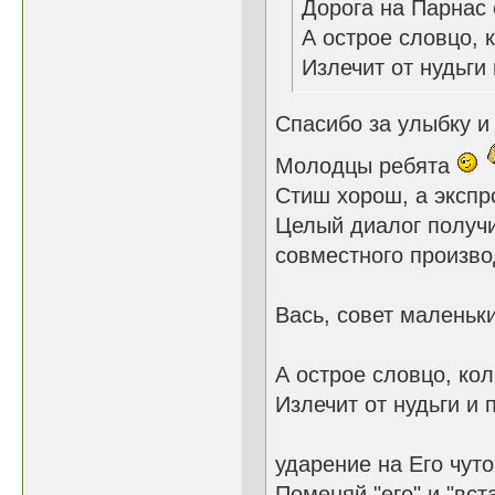
Дорога на Парнас 
А острое словцо, к
Излечит от нудьги 
Спасибо за улыбку и
Молодцы ребята
Стиш хорош, а экспр
Целый диалог получ
совместного произво
Вась, совет маленьки
А острое словцо, кол
Излечит от нудьги и 
ударение на Его чуто
Поменяй "его" и "вст