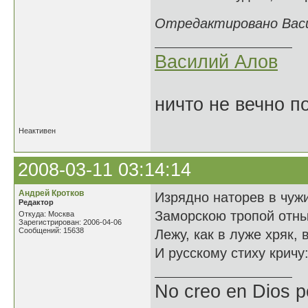
Отредактировано Васил
Василий Алов
ничто не вечно п
Неактивен
2008-03-11 03:14:14
Андрей Кротков
Изрядно наторев в чужи
Редактор
Заморскою тропой отны
Откуда: Москва
Зарегистрирован: 2006-04-06
Сообщений: 15638
Лежу, как в луже хряк, 
И русскому стиху кричу
No creo en Dios p