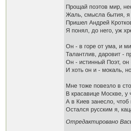
Прощай поэтов мир, не
Жаль, смысла бытия, я т
Пришел Андрей Кротков
Я понял, до него, уж х
Он - в горе от ума, и м
Талантлив, даровит - п
Он - истинный Поэт, он 
И хоть он и - мокаль, но
Мне тоже повезло в ст
В красавице Москве, у 
А в Киев занесло, чтоб
Остался русским я, каца
Отредактировано Васил