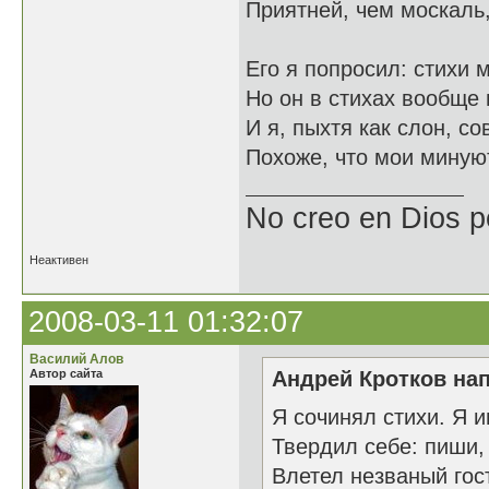
Приятней, чем москаль,
Его я попросил: стихи 
Но он в стихах вообще 
И я, пыхтя как слон, со
Похоже, что мои миную
No creo en Dios p
Неактивен
2008-03-11 01:32:07
Василий Алов
Автор сайта
Андрей Кротков нап
Я сочинял стихи. Я 
Твердил себе: пиши, 
Влетел незваный гост