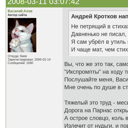
2008-03-11 03:07:42
Василий Алов
Автор сайта
Андрей Кротков нап
Не петрящий в стихах
Давненько не писал,
Я сам убрёл в утиль
И чаще мат, чем стих
Откуда: Киев
Зарегистрирован: 2006-02-14
Вы, что же это так, са
Сообщений: 1690
"Икспромпты" на ходу т
Послушайте меня, Васи
Мне очень по душе в ст
Тяжелый это труд - мес
Дорога на Парнас откры
А острое словцо, коль в
Излечит от нудьги, и по