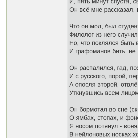
И, пять минут спустя, 
Он всё мне рассказал, п
Что он мол, был студен
Филолог из него случил
Но, что поклялся быть 
И графоманов бить, не 
Он распалился, гад, по
И с русского, порой, пе
А опосля второй, отвлё
Уткнувшись всем лицом
Он бормотал во сне (ск
О ямбах, стопах, и фон
Я носом потянул - воня
В нейлоновых носках х