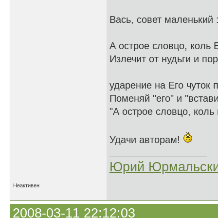
Вась, совет маленький 
А острое словцо, коль Е
Излечит от нудьги и пор
ударение на Его чуток п
Поменяй "его" и "встав
"А острое словцо, коль 
Удачи авторам!
Юрий Юрмальск
Неактивен
2008-03-11 22:12:03