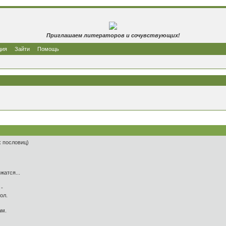
Приглашаем литераторов и сочувствующих!
ция
Зайти
Помощь
х пословиц)
жатся...
 -
ол.
ам.