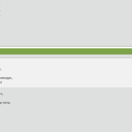
.
.
.
х,
ереводах,
o!
о,
о пота,