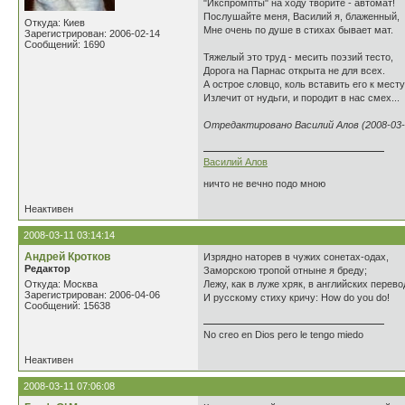
"Икспромпты" на ходу творите - автомат!
Послушайте меня, Василий я, блаженный,
Откуда: Киев
Мне очень по душе в стихах бывает мат.
Зарегистрирован: 2006-02-14
Сообщений: 1690
Тяжелый это труд - месить поэзий тесто,
Дорога на Парнас открыта не для всех.
А острое словцо, коль вставить его к месту
Излечит от нудьги, и породит в нас смех...
Отредактировано Василий Алов (2008-03-1
Василий Алов
ничто не вечно подо мною
Неактивен
2008-03-11 03:14:14
Андрей Кротков
Изрядно наторев в чужих сонетах-одах,
Редактор
Заморскою тропой отныне я бреду;
Откуда: Москва
Лежу, как в луже хряк, в английских перево
Зарегистрирован: 2006-04-06
И русскому стиху кричу: How do you do!
Сообщений: 15638
No creo en Dios pero le tengo miedo
Неактивен
2008-03-11 07:06:08