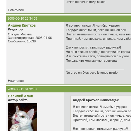
ничто не вечно подо мною
Неактивен
2008-03-10 23:34:05
Андрей Кротков
Я сочинял стихи. Я ими был ударен.
Редактор
Твердил себе: пиши, пока не кончен век!
Откуда: Москва
Влетел незваный гость - он лучше, чем тат
Зарегистрирован: 2006-04-06
Приятней, чем москаль, и проще, чем узбе
Сообщений: 15638
Его я попросил: стихи мои расчухай!
Но он в стихах вообще не петрил ни хрена.
И я, пыхтя как слон, совокупился с мухой..
Похоже, что мои минуют времена.
No creo en Dios pero le tengo miedo
Неактивен
2008-03-11 01:32:07
Василий Алов
Автор сайта
Андрей Кротков написал(а):
Я сочинял стихи. Я ими был ударен.
Твердил себе: пиши, пока не кончен ве
Влетел незваный гость - он лучше, че
Приятней, чем москаль, и проще, чем 
Его я попросил: стихи мои расчухай!