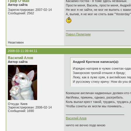
Граф О’ Ман
Касаемо гостей - я тоже здесь незваный.
Автор сайта
Прости меня, Василь, прости меня, Андрей
Зарегистрирован: 2007-02-14
Не мог я не зайти, не мог не выпить с вами
Сообщений: 2562
А, выпив, я не мог не спеть вам "Yesterday"
Павел Пилигрим
Неактивен
2008-03-11 09:44:11
Василий Алов
Автор сайта
Андрей Кротков написал(а):
Изрядно наторев в чужих сонетах-ода
Заморскою тропой отныне я бреду;
Лежу, как в луже хряк, в английских п
И русскому стиху кричу: How do you d
Конюшни англичан надменных должен кто-т
АвгИевы, прикинь, однако, разгребать.
Коль выпал крест такой, трудись, трудись д
Откуда: Киев
Чтобы сонеты их могли мы понимать...
Зарегистрирован: 2006-02-14
Сообщений: 1690
Василий Алов
ничто не вечно подо мною