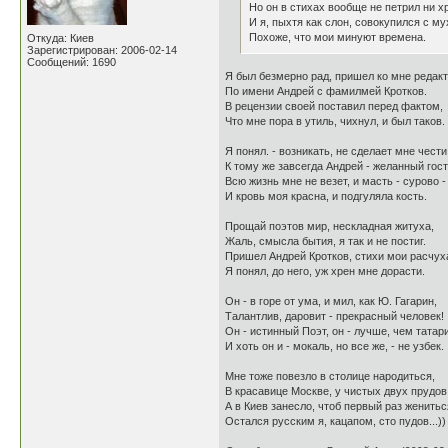
Но он в стихах вообще не петрил ни х
И я, пыхтя как слон, совокупился с мух
Похоже, что мои минуют времена.
Откуда: Киев
Зарегистрирован: 2006-02-14
Сообщений: 1690
Я был безмерно рад, пришел ко мне редакт
По имени Андрей с фамилмей Кротков.
В рецензии своей поставил перед фактом,
Что мне пора в утиль, чихнул, и был таков.
Я понял. - возникать, не сделает мне чести
К тому же завсегда Андрей - желанный гост
Всю жизнь мне не везет, и масть - сурово -
И кровь моя красна, и подгуляла кость.
Прощай поэтов мир, нескладная житуха,
Жаль, смысла бытия, я так и не постиг.
Пришел Андрей Кротков, стихи мои расчух
Я понял, до него, уж хрен мне дорасти.
Он - в горе от ума, и мил, как Ю. Гагарин,
Талантлив, даровит - прекрасный человек!
Он - истинный Поэт, он - лучше, чем татар
И хоть он и - мокаль, но все же, - не узбек.
Мне тоже повезло в столице народиться,
В красавице Москве, у чистых двух прудов
А в Киев занесло, чтоб первый раз женитьс
Остался русским я, кацапом, сто пудов...))