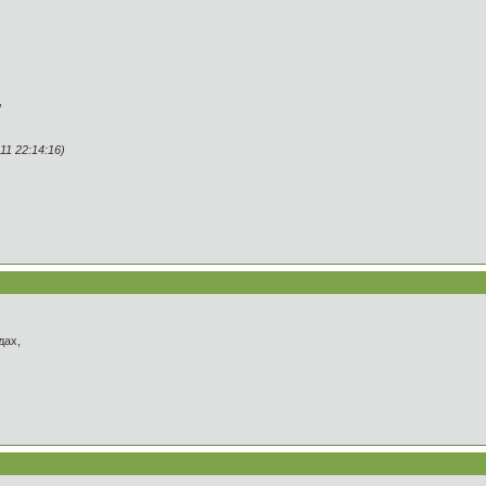
,
1 22:14:16)
дах,