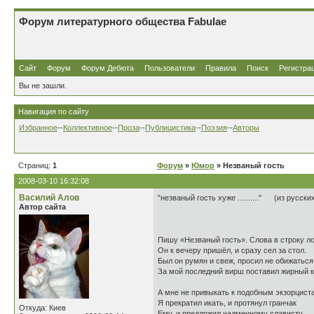
Форум литературного общества Fabulae
Сайт
Форум
Форум Дебюта
Пользователи
Правила
Поиск
Регистра
Вы не зашли.
Навигация по сайту
Избранное
--
Коллективное
--
Проза
--
Публицистика
--
Поэзия
--
Авторы
Страниц:
1
Форум
»
Юмор
» Незваный гость
2008-03-10 16:32:08
Василий Алов
"незваный гость хуже .........." (из русски
Автор сайта
Пишу «Незваный гость». Слова в строку ло
Он к вечеру пришёл, и сразу сел за стол.
Был он румян и свеж, просил не обижаться
За мой последний вирш поставил жирный к
А мне не привыкать к подобным экзорцист
Я прекратил икать, и протянул гранчак
Откуда: Киев
Ему, и предложил надменному слависту