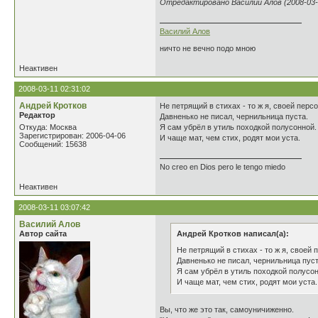
Отредактировано Василий Алов (2008-03-1
Василий Алов
ничто не вечно подо мною
Неактивен
2008-03-11 02:31:02
Андрей Кротков
Не петрящий в стихах - то ж я, своей персо
Редактор
Давненько не писал, чернильница пуста.
Откуда: Москва
Я сам убрёл в утиль походкой полусонной.
Зарегистрирован: 2006-04-06
И чаще мат, чем стих, родят мои уста.
Сообщений: 15638
No creo en Dios pero le tengo miedo
Неактивен
2008-03-11 03:07:42
Василий Алов
Автор сайта
Андрей Кротков написал(а):
Не петрящий в стихах - то ж я, своей п
Давненько не писал, чернильница пуст
Я сам убрёл в утиль походкой полусон
И чаще мат, чем стих, родят мои уста.
Вы, что же это так, самоуничиженно.