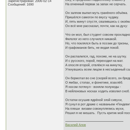
Зарегистрирован: 2006-02-14
На огненный первак за запах не серчать.
Сообщений: 1690
Он залпом выпил муть гранёного объёма.
Пришёлся самогон по вкусу чудаку.
И, пять минут спустя, свалившись с окоём
Он всё мне рассказал, почти, как на духу:
Что он мол, был студент совсем прохладно
Филолог из него случился никакой.
Но, что поклялся быть в поэзии до тризны,
И графоманов бить, не ведая покой.
Он распалился, гад, похоже, не на шутку.
И с русского, порой, переходил на мат.
А опосля второй, отвлёкся на минутку,
Уткнувшись всем лицом в несъеденный са
Он бормотал во сне (скорей всего, он бред
О ямбах, стопах, и фонетике, взахлёб.
Я носом потянул - воняли полукеды -
В нейлоновых носках ходить изволил сноб.
Остатки осушив ядрёной злой сивухи,
Я сунул в рот драже с названьем «Гендеви
На плеши визави совокуплялись мухи,
Решил я не мешать. Пусть критик мой посп
Василий Алов