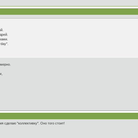
ый.
дрей.
вами.
rday".
змерно.
м,
ия сделаю "коллективку". Оно того стоит!