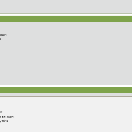
арин,
к.
.
к!
м татарин,
узбек.