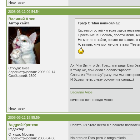
Неактивен
2008-03-11 09:54:54
Василий Алов
Автор сайта
Граф О’ Ман написал(а):
Касаемо гостей - я тоже здесь незван
Прости меня, Василь, прости меня, Ан
Не мог я не зайти, не мог не выпить с 
А, выпив, я не мог не спеть вам "Yeste
Ах! Что Вы, что Вы, Граф, мы рады Вам бе
Откуда: Киев
К тому же, принесли с собою "Арарат".
Зарегистрирован: 2006-02-14
Слова из "Yesterday" разучим мы экстерно
Сообщений: 1690
И будем петь, слезу роняючи в салат...)
Василий Алов
ничто не вечно подо мною
Неактивен
2008-03-11 18:55:59
Андрей Кротков
Ребята, из этого всего я с вашего позволен
Редактор
Откуда: Москва
No creo en Dios pero le tengo miedo
Зарегистрирован: 2006-04-06