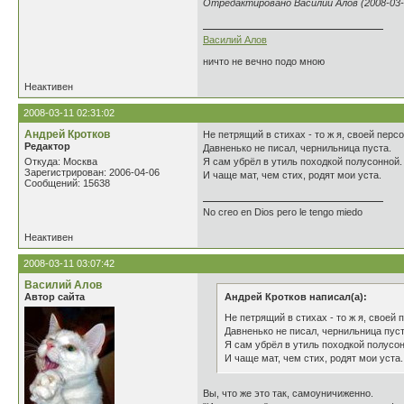
Отредактировано Василий Алов (2008-03-1
Василий Алов
ничто не вечно подо мною
Неактивен
2008-03-11 02:31:02
Андрей Кротков
Не петрящий в стихах - то ж я, своей персо
Редактор
Давненько не писал, чернильница пуста.
Откуда: Москва
Я сам убрёл в утиль походкой полусонной.
Зарегистрирован: 2006-04-06
И чаще мат, чем стих, родят мои уста.
Сообщений: 15638
No creo en Dios pero le tengo miedo
Неактивен
2008-03-11 03:07:42
Василий Алов
Автор сайта
Андрей Кротков написал(а):
Не петрящий в стихах - то ж я, своей п
Давненько не писал, чернильница пуст
Я сам убрёл в утиль походкой полусон
И чаще мат, чем стих, родят мои уста.
Вы, что же это так, самоуничиженно.