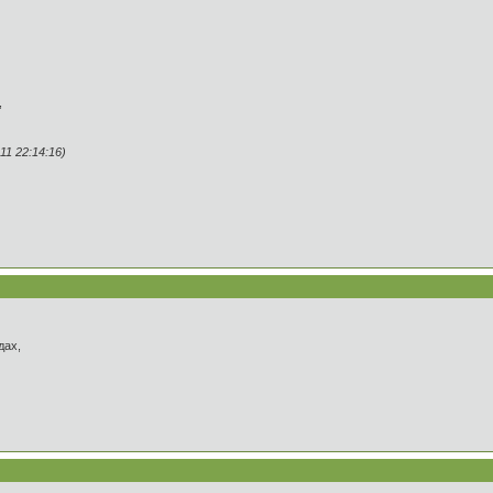
,
1 22:14:16)
дах,