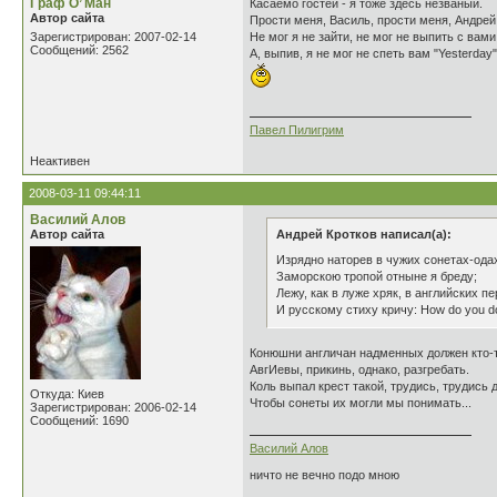
Граф О’ Ман
Касаемо гостей - я тоже здесь незваный.
Автор сайта
Прости меня, Василь, прости меня, Андрей
Зарегистрирован: 2007-02-14
Не мог я не зайти, не мог не выпить с вами
Сообщений: 2562
А, выпив, я не мог не спеть вам "Yesterday"
Павел Пилигрим
Неактивен
2008-03-11 09:44:11
Василий Алов
Автор сайта
Андрей Кротков написал(а):
Изрядно наторев в чужих сонетах-ода
Заморскою тропой отныне я бреду;
Лежу, как в луже хряк, в английских п
И русскому стиху кричу: How do you d
Конюшни англичан надменных должен кто-т
АвгИевы, прикинь, однако, разгребать.
Коль выпал крест такой, трудись, трудись д
Откуда: Киев
Чтобы сонеты их могли мы понимать...
Зарегистрирован: 2006-02-14
Сообщений: 1690
Василий Алов
ничто не вечно подо мною