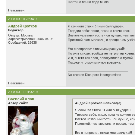
ничто не вечно подо мною
Неактивен
2008-03-10 23:34:05
Андрей Кротков
Я сочинял стихи. Я ими был ударен.
Редактор
Твердил себе: пиши, пока не кончен век!
Откуда: Москва
Влетел незваный гость - он лучше, чем тат
Зарегистрирован: 2006-04-06
Приятней, чем москаль, и проще, чем узбе
Сообщений: 15638
Его я попросил: стихи мои расчухай!
Но он в стихах вообще не петрил ни хрена.
И я, пыхтя как слон, совокупился с мухой..
Похоже, что мои минуют времена.
No creo en Dios pero le tengo miedo
Неактивен
2008-03-11 01:32:07
Василий Алов
Автор сайта
Андрей Кротков написал(а):
Я сочинял стихи. Я ими был ударен.
Твердил себе: пиши, пока не кончен ве
Влетел незваный гость - он лучше, че
Приятней, чем москаль, и проще, чем 
Его я попросил: стихи мои расчухай!