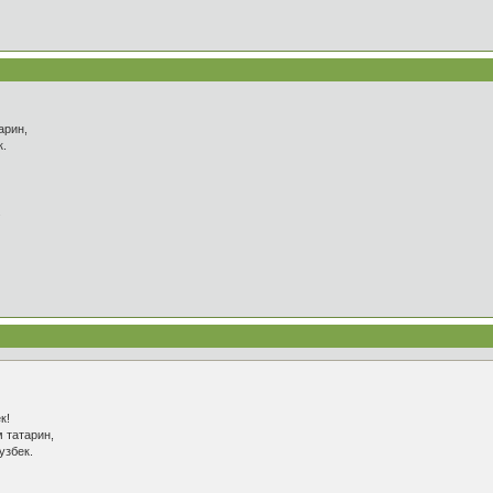
арин,
к.
.
к!
м татарин,
узбек.