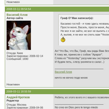
Неактивен
2008-03-11 09:54:54
Василий Алов
Автор сайта
Граф О’ Ман написал(а):
Касаемо гостей - я тоже здесь незван
Прости меня, Василь, прости меня, Ан
Не мог я не зайти, не мог не выпить с 
А, выпив, я не мог не спеть вам "Yeste
Ах! Что Вы, что Вы, Граф, мы рады Вам бе
Откуда: Киев
К тому же, принесли с собою "Арарат".
Зарегистрирован: 2006-02-14
Слова из "Yesterday" разучим мы экстерно
Сообщений: 1690
И будем петь, слезу роняючи в салат...)
Василий Алов
ничто не вечно подо мною
Неактивен
2008-03-11 18:55:59
Андрей Кротков
Ребята, из этого всего я с вашего позволен
Редактор
Откуда: Москва
No creo en Dios pero le tengo miedo
Зарегистрирован: 2006-04-06