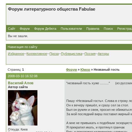
Форум литературного общества Fabulae
Сайт
Форум
Форум Дебюта
Пользователи
Правила
Поиск
Регистра
Вы не зашли.
Навигация по сайту
Избранное
--
Коллективное
--
Проза
--
Публицистика
--
Поэзия
--
Авторы
Страниц:
1
Форум
»
Юмор
» Незваный гость
2008-03-10 16:32:08
Василий Алов
"незваный гость хуже .........." (из русски
Автор сайта
Пишу «Незваный гость». Слова в строку ло
Он к вечеру пришёл, и сразу сел за стол.
Был он румян и свеж, просил не обижаться
За мой последний вирш поставил жирный к
А мне не привыкать к подобным экзорцист
Я прекратил икать, и протянул гранчак
Откуда: Киев
Ему, и предложил надменному слависту