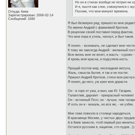
Но он в стихах вообще не петрил ни х
И я, пыхтя как слон, совокупился с мух
Похоже, что мои минуют времена.
Откуда: Киев
Зарегистрирован: 2006-02-14
Сообщений: 1690
Я был безмерно рад, пришел ко мне редакт
По имени Андрей с фамилмей Кротков.
В рецензии своей поставил перед фактом,
Что мне пора в утиль, чихнул, и был таков.
Я понял. - возникать, не сделает мне чести
К тому же завсегда Андрей - желанный гост
Всю жизнь мне не везет, и масть - сурово -
И кровь моя красна, и подгуляла кость.
Прощай поэтов мир, нескладная житуха,
Жаль, смысла бытия, я так и не постиг.
Пришел Андрей Кротков, стихи мои расчух
Я понял, до него, уж хрен мне дорасти.
Он - в горе от ума, и мил, как Ю. Гагарин,
Талантлив, даровит - прекрасный человек!
Он - истинный Поэт, он - лучше, чем татар
И хоть он и - мокаль, но все же, - не узбек.
Мне тоже повезло в столице народиться,
В красавице Москве, у чистых двух прудов
А в Киев занесло, чтоб первый раз женитьс
Остался русским я, кацапом, сто пудов...))