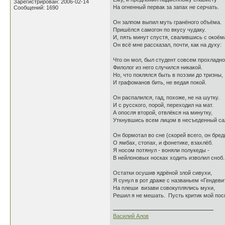
Зарегистрирован: 2006-02-14
На огненный первак за запах не серчать.
Сообщений: 1690
Он залпом выпил муть гранёного объёма.
Пришёлся самогон по вкусу чудаку.
И, пять минут спустя, свалившись с окоём
Он всё мне рассказал, почти, как на духу:
Что он мол, был студент совсем прохладно
Филолог из него случился никакой.
Но, что поклялся быть в поэзии до тризны,
И графоманов бить, не ведая покой.
Он распалился, гад, похоже, не на шутку.
И с русского, порой, переходил на мат.
А опосля второй, отвлёкся на минутку,
Уткнувшись всем лицом в несъеденный са
Он бормотал во сне (скорей всего, он бред
О ямбах, стопах, и фонетике, взахлёб.
Я носом потянул - воняли полукеды -
В нейлоновых носках ходить изволил сноб.
Остатки осушив ядрёной злой сивухи,
Я сунул в рот драже с названьем «Гендеви
На плеши визави совокуплялись мухи,
Решил я не мешать. Пусть критик мой посп
Василий Алов