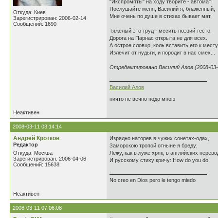
"Икспромпты" на ходу творите - автомат!
Послушайте меня, Василий я, блаженный,
Откуда: Киев
Мне очень по душе в стихах бывает мат.
Зарегистрирован: 2006-02-14
Сообщений: 1690
Тяжелый это труд - месить поэзий тесто,
Дорога на Парнас открыта не для всех.
А острое словцо, коль вставить его к месту
Излечит от нудьги, и породит в нас смех...
Отредактировано Василий Алов (2008-03-1
Василий Алов
ничто не вечно подо мною
Неактивен
2008-03-11 03:14:14
Андрей Кротков
Изрядно наторев в чужих сонетах-одах,
Редактор
Заморскою тропой отныне я бреду;
Откуда: Москва
Лежу, как в луже хряк, в английских перево
Зарегистрирован: 2006-04-06
И русскому стиху кричу: How do you do!
Сообщений: 15638
No creo en Dios pero le tengo miedo
Неактивен
2008-03-11 07:06:08