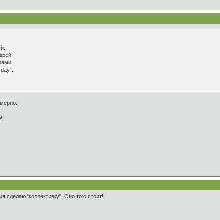
ый.
дрей.
вами.
rday".
змерно.
м,
ия сделаю "коллективку". Оно того стоит!