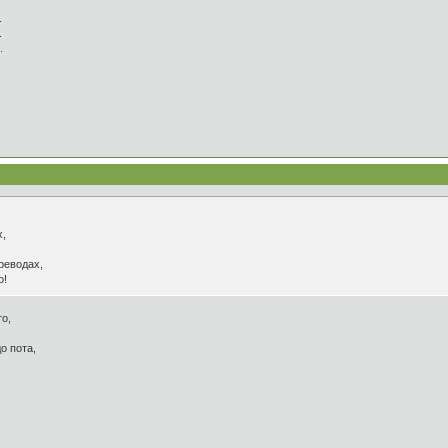
.
.
.
х,
ереводах,
o!
о,
о пота,