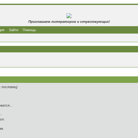
Приглашаем литераторов и сочувствующих!
ция
Зайти
Помощь
х пословиц)
жатся...
 -
ол.
ам.