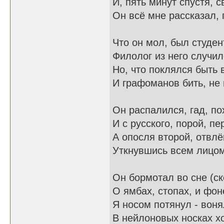
И, пять минут спустя, 
Он всё мне рассказал, п
Что он мол, был студен
Филолог из него случил
Но, что поклялся быть 
И графоманов бить, не 
Он распалился, гад, по
И с русского, порой, пе
А опосля второй, отвлё
Уткнувшись всем лицом
Он бормотал во сне (ск
О ямбах, стопах, и фон
Я носом потянул - воня
В нейлоновых носках х