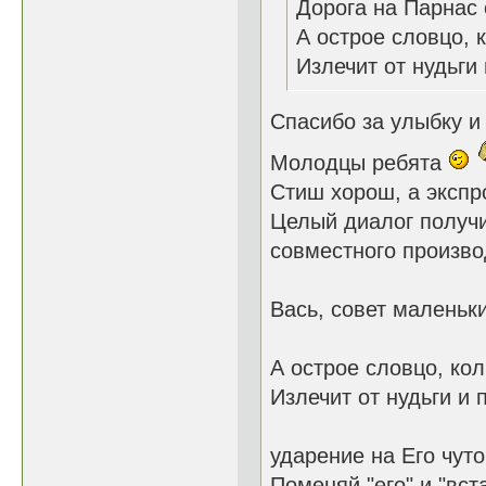
Дорога на Парнас 
А острое словцо, к
Излечит от нудьги 
Спасибо за улыбку и
Молодцы ребята
Стиш хорош, а экспр
Целый диалог получ
совместного произво
Вась, совет маленьки
А острое словцо, кол
Излечит от нудьги и 
ударение на Его чуто
Поменяй "его" и "вст