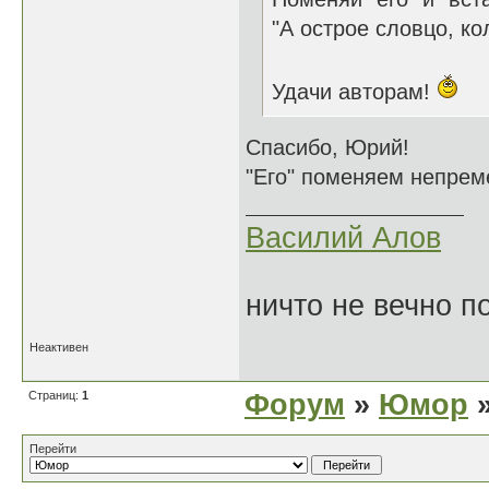
"А острое словцо, ко
Удачи авторам!
Спасибо, Юрий!
"Его" поменяем непреме
Василий Алов
ничто не вечно п
Неактивен
Страниц:
1
Форум
»
Юмор
»
Перейти