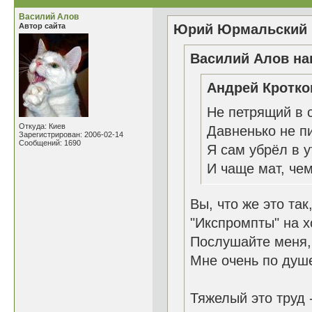
Василий Алов
Автор сайта
Юрий Юрмальский н
Василий Алов нап
Андрей Кротков
Не петрящий в с
Откуда: Киев
Давненько не п
Зарегистрирован: 2006-02-14
Сообщений: 1690
Я сам убрёл в 
И чаще мат, чем
Вы, что же это та
"Икспромпты" на х
Послушайте меня,
Мне очень по душе
Тяжелый это труд 