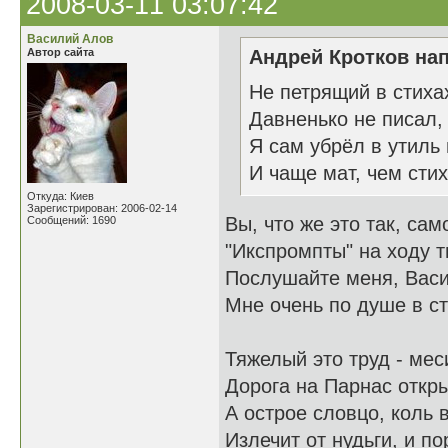
2008-03-11 03:07:42
Василий Алов
Автор сайта
Андрей Кротков нап
Не петрящий в стихах
Давненько не писал,
Я сам убрёл в утиль
И чаще мат, чем стих
Откуда: Киев
Зарегистрирован: 2006-02-14
Вы, что же это так, са
Сообщений: 1690
"Икспромпты" на ходу т
Послушайте меня, Васи
Мне очень по душе в ст
Тяжелый это труд - мес
Дорога на Парнас откры
А острое словцо, коль в
Излечит от нудьги, и по