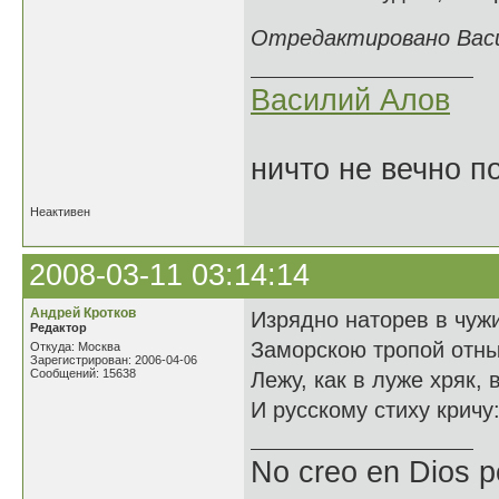
Отредактировано Васил
Василий Алов
ничто не вечно п
Неактивен
2008-03-11 03:14:14
Андрей Кротков
Изрядно наторев в чужи
Редактор
Заморскою тропой отны
Откуда: Москва
Зарегистрирован: 2006-04-06
Сообщений: 15638
Лежу, как в луже хряк, 
И русскому стиху кричу
No creo en Dios p