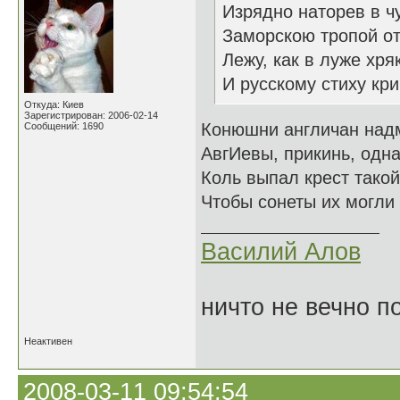
Изрядно наторев в ч
Заморскою тропой от
Лежу, как в луже хря
И русскому стиху кри
Откуда: Киев
Зарегистрирован: 2006-02-14
Конюшни англичан надм
Сообщений: 1690
АвгИевы, прикинь, одна
Коль выпал крест такой,
Чтобы сонеты их могли 
Василий Алов
ничто не вечно п
Неактивен
2008-03-11 09:54:54