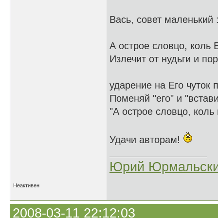
Вась, совет маленький 
А острое словцо, коль Е
Излечит от нудьги и пор
ударение на Его чуток п
Поменяй "его" и "встав
"А острое словцо, коль 
Удачи авторам!
Юрий Юрмальск
Неактивен
2008-03-11 22:12:03