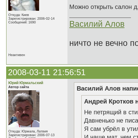
Можно открыть салон дл
Откуда: Киев
Зарегистрирован: 2006-02-14
Василий Алов
Сообщений: 1690
ничто не вечно п
Неактивен
2008-03-11 21:56:51
Юрий Юрмальский
Автор сайта
Василий Алов напис
Андрей Кротков н
Не петрящий в стих
Давненько не писа
Я сам убрёл в ути
Откуда: Юрмала, Латвия
Зарегистрирован: 2006-07-13
И чаще мат, чем ст