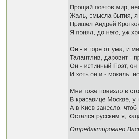
Прощай поэтов мир, не
Жаль, смысла бытия, я т
Пришел Андрей Кротков
Я понял, до него, уж х
Он - в горе от ума, и м
Талантлив, даровит - п
Он - истинный Поэт, он 
И хоть он и - мокаль, но
Мне тоже повезло в ст
В красавице Москве, у 
А в Киев занесло, чтоб
Остался русским я, каца
Отредактировано Васил