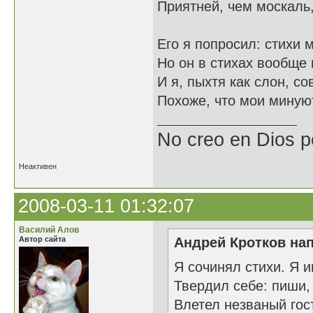
Приятней, чем москаль,
Его я попросил: стихи 
Но он в стихах вообще 
И я, пыхтя как слон, со
Похоже, что мои миную
No creo en Dios p
Неактивен
2008-03-11 01:32:07
Василий Алов
Автор сайта
Андрей Кротков нап
Я сочинял стихи. Я 
Твердил себе: пиши, 
Влетел незваный гост