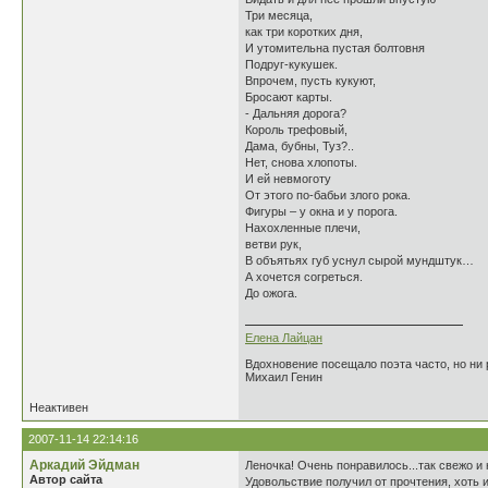
Три месяца,
как три коротких дня,
И утомительна пустая болтовня
Подруг-кукушек.
Впрочем, пусть кукуют,
Бросают карты.
- Дальняя дорога?
Король трефовый,
Дама, бубны, Туз?..
Нет, снова хлопоты.
И ей невмоготу
От этого по-бабьи злого рока.
Фигуры – у окна и у порога.
Нахохленные плечи,
ветви рук,
В объятьях губ уснул сырой мундштук…
А хочется согреться.
До ожога.
Елена Лайцан
Вдохновение посещало поэта часто, но ни р
Михаил Генин
Неактивен
2007-11-14 22:14:16
Аркадий Эйдман
Леночка! Очень понравилось...так свежо и
Автор сайта
Удовольствие получил от прочтения, хоть и