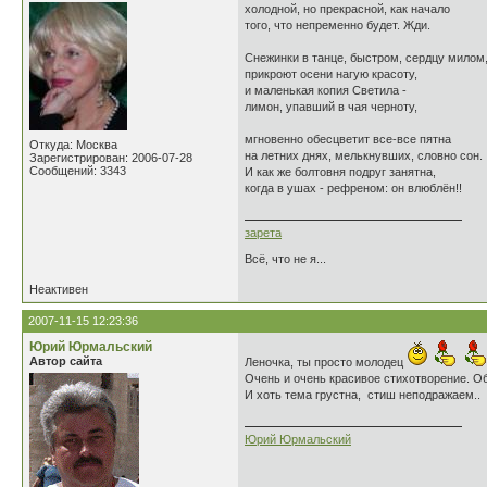
холодной, но прекрасной, как начало
того, что непременно будет. Жди.
Снежинки в танце, быстром, сердцу милом
прикроют осени нагую красоту,
и маленькая копия Светила -
лимон, упавший в чая черноту,
мгновенно обесцветит все-все пятна
Откуда: Москва
на летних днях, мелькнувших, словно сон.
Зарегистрирован: 2006-07-28
Сообщений: 3343
И как же болтовня подруг занятна,
когда в ушах - рефреном: он влюблён!!
зарета
Всё, что не я...
Неактивен
2007-11-15 12:23:36
Юрий Юрмальский
Автор сайта
Леночка, ты просто молодец
Очень и очень красивое стихотворение. О
И хоть тема грустна, стиш неподражаем..
Юрий Юрмальский