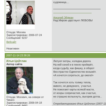
художница....
___________________________
Аркадий Эйдман
Над Миром царствует ЛЮБОВЬ!
Откуда: Москва
Зарегистрирован: 2006-07-24
Сообщений: 9237
Вебсайт
Неактивен
2007-11-14 23:38:26
Илья Цейтлин
Лютуют ветры, холодна дорога.
Автор сайта
На ней озноб и в пекло проберёт,
когда судьбу, как фишку, в оборот
бесстрастно Одиночество возьмёт.
«А хочется согреться, до ожога!»
Так хочется хоть толику тепла,
живого, не дежурного, участья.
Не помогают карты всякой масти,
от искры сопричастия, как счастья,
не страшно вспыхнуть, выгорев дотла...
Откуда: Москвич, на севере от
Чикаго
Зарегистрирован: 2006-04-18
Отредактировано Илья Цейтлин (2007-11-
Сообщений: 8492