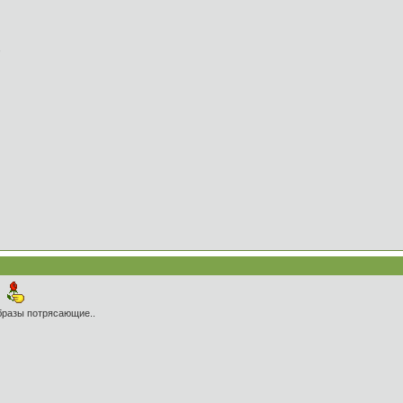
,
бразы потрясающие..