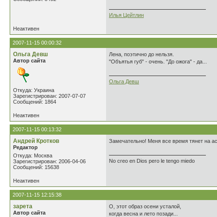
Илья Цейтлин
Неактивен
2007-11-15 00:00:32
Ольга Девш
Лена, поэтично до нельзя.
Автор сайта
"Объятья губ" - очень. "До ожога" - да...
Ольга Девш
Откуда: Украина
Зарегистрирован: 2007-07-07
Сообщений: 1864
Неактивен
2007-11-15 00:13:32
Андрей Кротков
Замечательно! Меня все время тянет на ас
Редактор
Откуда: Москва
No creo en Dios pero le tengo miedo
Зарегистрирован: 2006-04-06
Сообщений: 15638
Неактивен
2007-11-15 12:15:38
зарета
О, этот образ осени усталой,
Автор сайта
когда весна и лето позади...