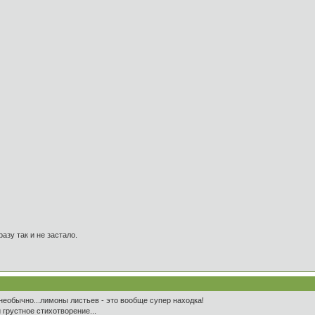
азу так и не застало.
 необычно...лимоны листьев - это вообще супер находка!
 грустное стихотворение...