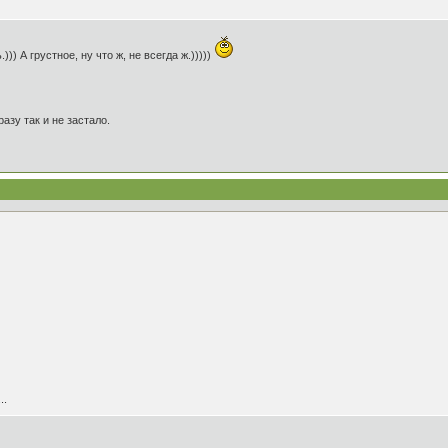
))) А грустное, ну что ж, не всегда ж.)))))
азу так и не застало.
..