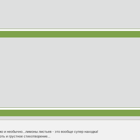
жо и необычно...лимоны листьев - это вообще супер находка!
ть и грустное стихотворение...