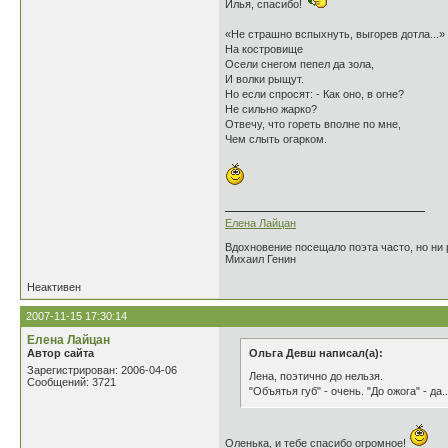
Илья, спасибо!
«Не страшно вспыхнуть, выгорев дотла...»
На костровище
Осели снегом пепел да зола,
И волки рыщут.
Но если спросят: - Как оно, в огне?
Не сильно жарко?
Отвечу, что гореть вполне по мне,
Чем слыть огарком.
Елена Лайцан
Вдохновение посещало поэта часто, но ни р
Михаил Генин
Неактивен
2007-11-15 17:30:14
Елена Лайцан
Автор сайта
Ольга Девш написал(а):
Зарегистрирован: 2006-04-06
Лена, поэтично до нельзя.
Сообщений: 3721
"Объятья губ" - очень. "До ожога" - да..
Оленька, и тебе спасибо огромное!