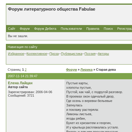
Форум литературного общества Fabulae
Сайт
Форум
Форум Дебюта
Пользователи
Правила
Поиск
Регистра
Вы не зашли.
Навигация по сайту
Избранное
--
Коллективное
--
Проза
--
Публицистика
--
Поэзия
--
Авторы
Страниц:
1
2
Форум
»
Лирика
» Старая дева
2007-11-14 21:39:47
Елена Лайцан
Пустые карты,
Автор сайта
хлопоты пустые,
Зарегистрирован: 2006-04-06
Пустой, как чай, с подругой разговор.
Сообщений: 3721
В проемах окон одичалый двор,
Где осень о веревки бельевые
Запнулась
и поклажу растеряла:
Лимоны листьев,
ягоды рябин,
Букет из хризантем и георгин,
И у крыльца расплакалась устало.
Видать и для нее прошли впустую