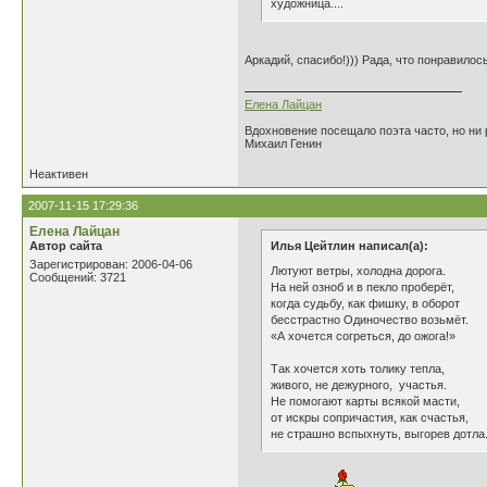
художница....
Аркадий, спасибо!))) Рада, что понравилось.
Елена Лайцан
Вдохновение посещало поэта часто, но ни р
Михаил Генин
Неактивен
2007-11-15 17:29:36
Елена Лайцан
Автор сайта
Илья Цейтлин написал(а):
Зарегистрирован: 2006-04-06
Лютуют ветры, холодна дорога.
Сообщений: 3721
На ней озноб и в пекло проберёт,
когда судьбу, как фишку, в оборот
бесстрастно Одиночество возьмёт.
«А хочется согреться, до ожога!»
Так хочется хоть толику тепла,
живого, не дежурного, участья.
Не помогают карты всякой масти,
от искры сопричастия, как счастья,
не страшно вспыхнуть, выгорев дотла.