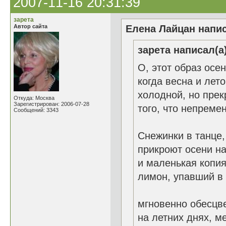
2007-11-16 20:31:39
зарета
Автор сайта
Елена Лайцан напис
зарета написал(а)
О, этот образ осен
когда весна и лето
холодной, но прек
Откуда: Москва
Зарегистрирован: 2006-07-28
того, что непреме
Сообщений: 3343
Снежинки в танце,
прикроют осени на
и маленькая копия
лимон, упавший в 
мгновенно обесцве
на летних днях, м