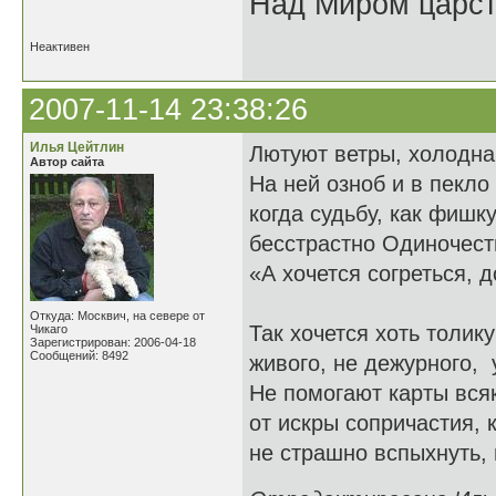
Над Миром царс
Неактивен
2007-11-14 23:38:26
Илья Цейтлин
Лютуют ветры, холодна
Автор сайта
На ней озноб и в пекло
когда судьбу, как фишку
бесстрастно Одиночест
«А хочется согреться, д
Откуда: Москвич, на севере от
Так хочется хоть толику
Чикаго
Зарегистрирован: 2006-04-18
Сообщений: 8492
живого, не дежурного, 
Не помогают карты вся
от искры сопричастия, к
не страшно вспыхнуть, 