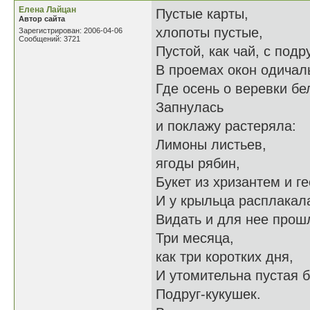
Елена Лайцан
Пустые карты,
Автор сайта
хлопоты пустые,
Зарегистрирован: 2006-04-06
Сообщений: 3721
Пустой, как чай, с подр
В проемах окон одичал
Где осень о веревки б
Запнулась
и поклажу растеряла:
Лимоны листьев,
ягоды рябин,
Букет из хризантем и ге
И у крыльца расплакала
Видать и для нее прош
Три месяца,
как три коротких дня,
И утомительна пустая 
Подруг-кукушек.