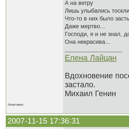
А на ветру
Лишь улыбались тоскл
Что-то в них было заст
Даже мертво...
Господи, я и не знал, д
Она некрасива...
Елена Лайцан
Вдохновение посе
застало.
Михаил Генин
Неактивен
2007-11-15 17:36:31