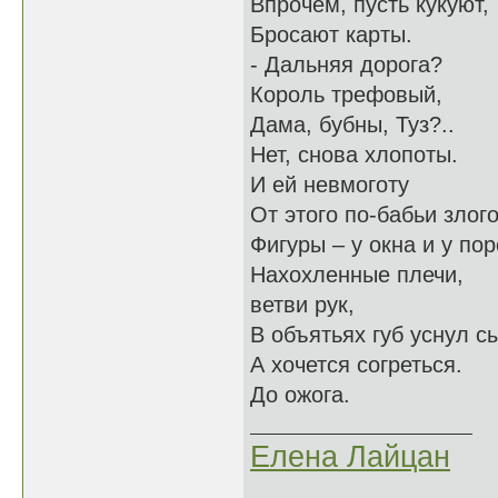
Впрочем, пусть кукуют,
Бросают карты.
- Дальняя дорога?
Король трефовый,
Дама, бубны, Туз?..
Нет, снова хлопоты.
И ей невмоготу
От этого по-бабьи злого
Фигуры – у окна и у пор
Нахохленные плечи,
ветви рук,
В объятьях губ уснул 
А хочется согреться.
До ожога.
Елена Лайцан