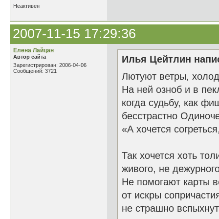
Неактивен
2007-11-15 17:29:36
Елена Лайцан
Автор сайта
Илья Цейтлин напис
Зарегистрирован: 2006-04-06
Сообщений: 3721
Лютуют ветры, холод
На ней озноб и в пек
когда судьбу, как фи
бесстрастно Одиноче
«А хочется согреться
Так хочется хоть тол
живого, не дежурного
Не помогают карты в
от искры сопричастия
не страшно вспыхнуть