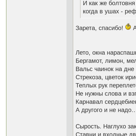
И как же болтовня
когда в ушах - ре
Зарета, спасибо!
А
Лето, окна нараспашк
Бергамот, лимон, ме
Вальс чаинок на дне
Стрекоза, цветок ири
Теплых рук переплет
Не нужны слова и вз
Карнавал сердцебие
А другого и не надо
Сырость. Наглухо за
Ставни и входные дв