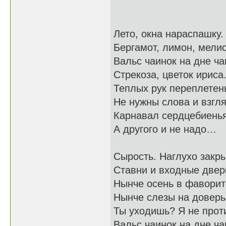
Лето, окна нараспашку.
Бергамот, лимон, мелис
Вальс чаинок на дне ча
Стрекоза, цветок ириса
Теплых рук переплетен
Не нужны слова и взгл
Карнавал сердцебиенья
А другого и не надо…
Сырость. Наглухо закр
Ставни и входные двер
Нынче осень в фаворит
Нынче слезы на доверь
Ты уходишь? Я не прот
Вальс чаинок на дне ча