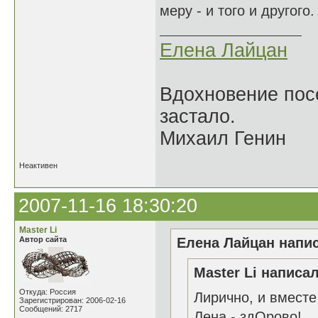
меру - и того и другого.
Елена Лайцан
Вдохновение посе
застало.
Михаил Генин
Неактивен
2007-11-16 18:30:20
Master Li
Автор сайта
Елена Лайцан напис
Master Li написал
Откуда: Россия
Лирично, и вместе 
Зарегистрирован: 2006-02-16
Сообщений: 2717
Лена - здОрово!