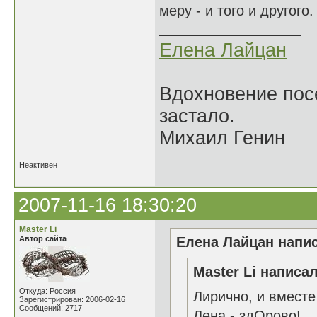
меру - и того и другого.
Елена Лайцан
Вдохновение посе
застало.
Михаил Генин
Неактивен
2007-11-16 18:30:20
Master Li
Автор сайта
Елена Лайцан напис
Master Li написал
Откуда: Россия
Лирично, и вместе 
Зарегистрирован: 2006-02-16
Сообщений: 2717
Лена - здОрово!