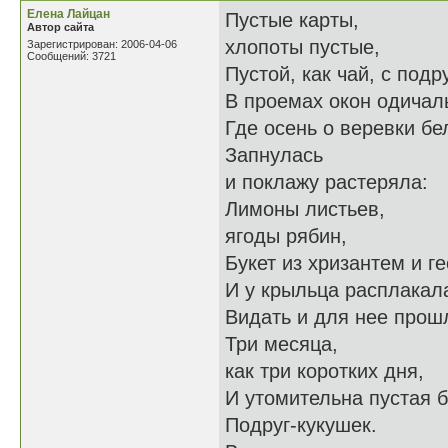
Елена Лайцан
Пустые карты,
Автор сайта
хлопоты пустые,
Зарегистрирован: 2006-04-06
Сообщений: 3721
Пустой, как чай, с подр
В проемах окон одичал
Где осень о веревки б
Запнулась
и поклажу растеряла:
Лимоны листьев,
ягоды рябин,
Букет из хризантем и ге
И у крыльца расплакала
Видать и для нее прош
Три месяца,
как три коротких дня,
И утомительна пустая 
Подруг-кукушек.