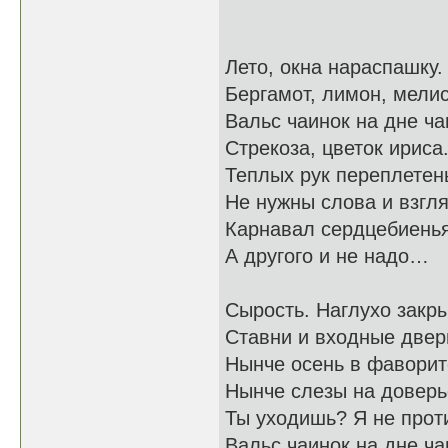
Лето, окна нараспашку.
Бергамот, лимон, мелис
Вальс чаинок на дне ча
Стрекоза, цветок ириса
Теплых рук переплетен
Не нужны слова и взгл
Карнавал сердцебиенья
А другого и не надо…
Сырость. Наглухо закр
Ставни и входные двер
Нынче осень в фаворит
Нынче слезы на доверь
Ты уходишь? Я не прот
Вальс чаинок на дне ча