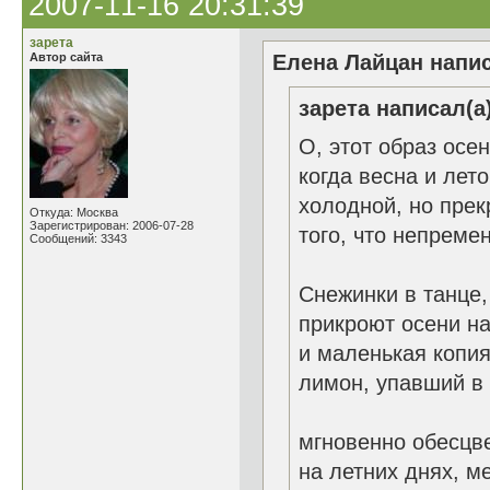
2007-11-16 20:31:39
зарета
Автор сайта
Елена Лайцан напис
зарета написал(а)
О, этот образ осен
когда весна и лето
холодной, но прек
Откуда: Москва
Зарегистрирован: 2006-07-28
того, что непреме
Сообщений: 3343
Снежинки в танце,
прикроют осени на
и маленькая копия
лимон, упавший в 
мгновенно обесцве
на летних днях, м