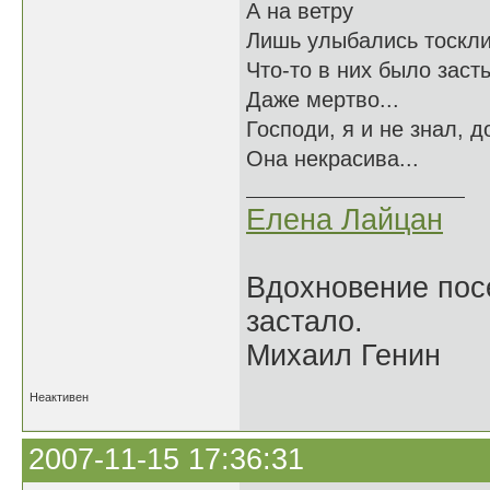
А на ветру
Лишь улыбались тоскл
Что-то в них было заст
Даже мертво...
Господи, я и не знал, д
Она некрасива...
Елена Лайцан
Вдохновение посе
застало.
Михаил Генин
Неактивен
2007-11-15 17:36:31