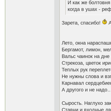
И как же болтовня
когда в ушах - ре
Зарета, спасибо!
А
Лето, окна нараспашк
Бергамот, лимон, ме
Вальс чаинок на дне
Стрекоза, цветок ири
Теплых рук переплет
Не нужны слова и вз
Карнавал сердцебие
А другого и не надо
Сырость. Наглухо за
Ставни и входные дв