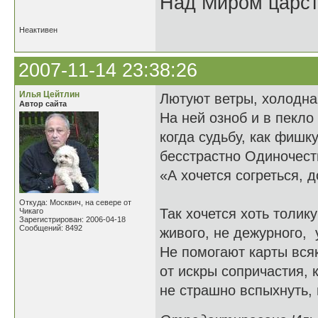
Над Миром царс
Неактивен
2007-11-14 23:38:26
Илья Цейтлин
Лютуют ветры, холодна
Автор сайта
На ней озноб и в пекло
когда судьбу, как фишку
бесстрастно Одиночест
«А хочется согреться, д
Откуда: Москвич, на севере от
Так хочется хоть толику
Чикаго
Зарегистрирован: 2006-04-18
Сообщений: 8492
живого, не дежурного, 
Не помогают карты вся
от искры сопричастия, к
не страшно вспыхнуть, 