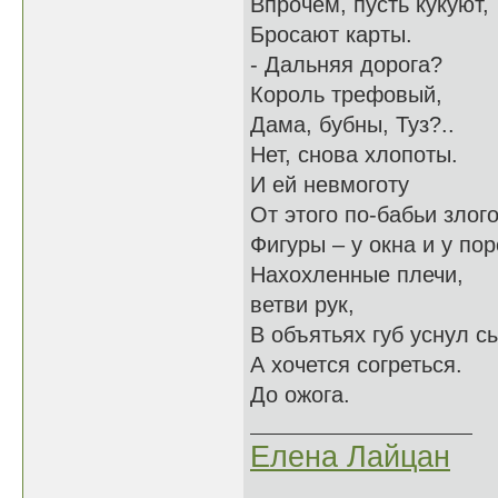
Впрочем, пусть кукуют,
Бросают карты.
- Дальняя дорога?
Король трефовый,
Дама, бубны, Туз?..
Нет, снова хлопоты.
И ей невмоготу
От этого по-бабьи злого
Фигуры – у окна и у пор
Нахохленные плечи,
ветви рук,
В объятьях губ уснул 
А хочется согреться.
До ожога.
Елена Лайцан