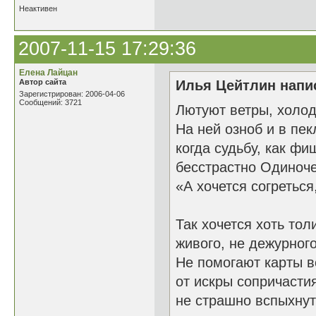
Неактивен
2007-11-15 17:29:36
Елена Лайцан
Автор сайта
Илья Цейтлин напис
Зарегистрирован: 2006-04-06
Сообщений: 3721
Лютуют ветры, холод
На ней озноб и в пек
когда судьбу, как фи
бесстрастно Одиноче
«А хочется согреться
Так хочется хоть тол
живого, не дежурного
Не помогают карты в
от искры сопричастия
не страшно вспыхнуть