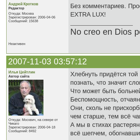
Андрей Кротков
Без комментариев. Прос
Редактор
EXTRA LUX!
Откуда: Москва
Зарегистрирован: 2006-04-06
Сообщений: 15638
No creo en Dios p
Неактивен
2007-11-03 03:57:12
Илья Цейтлин
Хлебнуть придётся той 
Автор сайта
познать, что значит с
Что может быть больне
Беспомощность, отчаян
Они, сколь не прискорб
чем старше, тем всё ча
Откуда: Москвич, на севере от
А мы в стихах растерян
Чикаго
Зарегистрирован: 2006-04-18
Сообщений: 8492
всё шепчем, обогнавшим