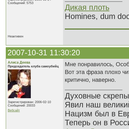
Сообщений: 5753
Дикая плоть
Homines, dum doce
______________
Неактивен
2007-10-31 11:30:20
Алиса Деева
Мне понравилось, Осо
Председатель клуба самоубийц
Вот эта фраза плохо чи
критично, наверно.
Духовные скрепы
Зарегистрирован: 2006-02-10
Явил наш велики
Сообщений: 20033
Вебсайт
Нацизм был в Евр
Теперь он в Росс