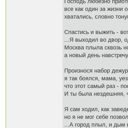
Господь любезно приот
все как один за жизни 
хватались, словно тону
Спастись и выжить - вот
...Я выходил во двор, 
Москва плыла сквозь но
а новый день навстречу 
Произнося набор дежур
я так боялся, мама, уе
что этот самый раз - по
И ты была нездешняя, ч
Я сам ходил, как завед
но я не мог себе позвол
...А город плыл, и дым 