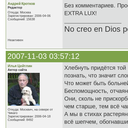
Андрей Кротков
Без комментариев. Прос
Редактор
EXTRA LUX!
Откуда: Москва
Зарегистрирован: 2006-04-06
Сообщений: 15638
No creo en Dios p
Неактивен
2007-11-03 03:57:12
Илья Цейтлин
Хлебнуть придётся той 
Автор сайта
познать, что значит с
Что может быть больне
Беспомощность, отчаян
Они, сколь не прискорб
чем старше, тем всё ча
Откуда: Москвич, на севере от
А мы в стихах растерян
Чикаго
Зарегистрирован: 2006-04-18
Сообщений: 8492
всё шепчем, обогнавшим