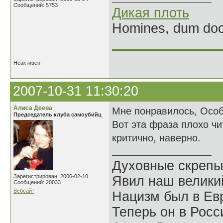
Сообщений: 5753
Дикая плоть
Homines, dum doce
______________
Неактивен
2007-10-31 11:30:20
Алиса Деева
Мне понравилось, Осо
Председатель клуба самоубийц
Вот эта фраза плохо чи
критично, наверно.
Духовные скрепы
Зарегистрирован: 2006-02-10
Явил наш велики
Сообщений: 20033
Вебсайт
Нацизм был в Евр
Теперь он в Росс