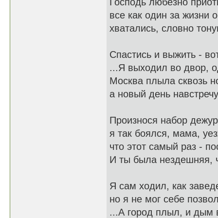
Господь любезно приот
все как один за жизни 
хватались, словно тону
Спастись и выжить - вот
...Я выходил во двор, 
Москва плыла сквозь но
а новый день навстречу 
Произнося набор дежур
я так боялся, мама, уе
что этот самый раз - по
И ты была нездешняя, ч
Я сам ходил, как завед
но я не мог себе позвол
...А город плыл, и дым 