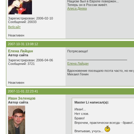
Нацизм был в Европе повержен...
Теперь он в России живёт.
Алиса Деева
Зарегистрирован: 2006-02-10
Сообщений: 20033
Вебсайт
Неактивен
2007-10-31 13:08:12
Елена Лайцан
Потрясающе!
Автор сайта
Зарегистрирован: 2006-04-06
Елена Лайцан
Сообщений: 3721
Вдохновение посещало поэта часто, но ни р
Михаил Генин
Неактивен
2007-11-01 22:23:41
Иван Зеленцов
Автор сайта
Master Li написал(а):
Иван!...
Нет слов.
Браво!
Впрочем, практически всегда - браво!.
Впитываю, учусь...