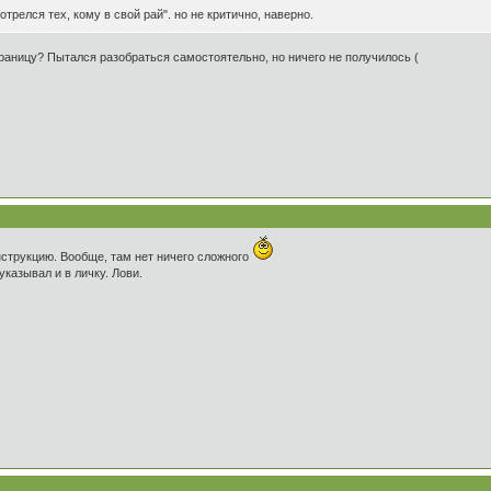
трелся тех, кому в свой рай". но не критично, наверно.
траницу? Пытался разобраться самостоятельно, но ничего не получилось (
нструкцию. Вообще, там нет ничего сложного
казывал и в личку. Лови.