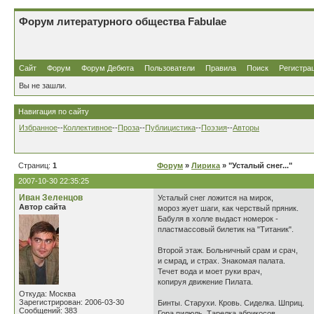
Форум литературного общества Fabulae
Сайт
Форум
Форум Дебюта
Пользователи
Правила
Поиск
Регистра
Вы не зашли.
Навигация по сайту
Избранное
--
Коллективное
--
Проза
--
Публицистика
--
Поэзия
--
Авторы
Страниц:
1
Форум
»
Лирика
» "Усталый снег..."
2007-10-30 22:35:25
Иван Зеленцов
Усталый снег ложится на мирок,
Автор сайта
мороз жует шаги, как черствый пряник.
Бабуля в холле выдаст номерок -
пластмассовый билетик на "Титаник".
Второй этаж. Больничный срам и срач,
и смрад, и страх. Знакомая палата.
Течет вода и моет руки врач,
копируя движение Пилата.
Откуда: Москва
Зарегистрирован: 2006-03-30
Бинты. Старухи. Кровь. Сиделка. Шприц.
Сообщений: 383
Гора пилюль. Тарелка абрикосов.