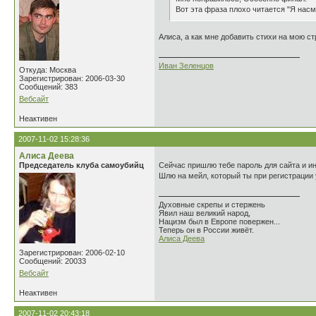
Вот эта фраза плохо читается "Я насмо
Алиса, а как мне добавить стихи на мою с
Иван Зеленцов
Откуда: Москва
Зарегистрирован: 2006-03-30
Сообщений: 383
Вебсайт
Неактивен
2007-11-02 15:28:36
Алиса Деева
Председатель клуба самоубийц
Сейчас пришлю тебе пароль для сайта и и
Шлю на мейл, который ты при регистрации у
Духовные скрепы и стержень
Явил наш великий народ,
Нацизм был в Европе повержен...
Теперь он в России живёт.
Алиса Деева
Зарегистрирован: 2006-02-10
Сообщений: 20033
Вебсайт
Неактивен
2007-11-02 20:43:18