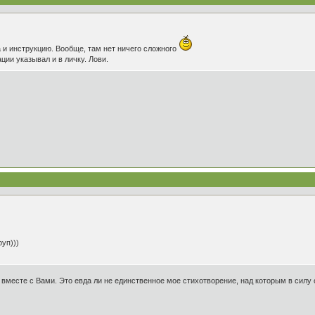
 и инструкцию. Вообще, там нет ничего сложного
ции указывал и в личку. Лови.
руп)))
 вместе с Вами. Это евда ли не единственное мое стихотворение, над которым в силу 