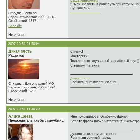
Саша Коврижных
"Смех, жалость и ужас суть три струны н
Пушкин А. С.
________________
Откуда: С севера.
Зарегистрирован: 2006-08-15
Сообщений: 15171
Вебсайт
Неактивен
2007-10-31 01:50:04
Дикая плоть
Сильно!
Редактор
Мастерски!
Только - споткнулась об заведённый труп)
С теплом Татьяна
Дикая плоть
Homines, dum docent, discunt .
Откуда: г. Долгопрудный МО
________________
Зарегистрирован: 2006-03-24
Сообщений: 5753
Неактивен
2007-10-31 11:30:20
Алиса Деева
Мне понравилось, Особенно финал.
Председатель клуба самоубийц
Вот эта фраза плохо читается "Я насмотрел
Духовные скрепы и стержень
Явил наш великий народ,