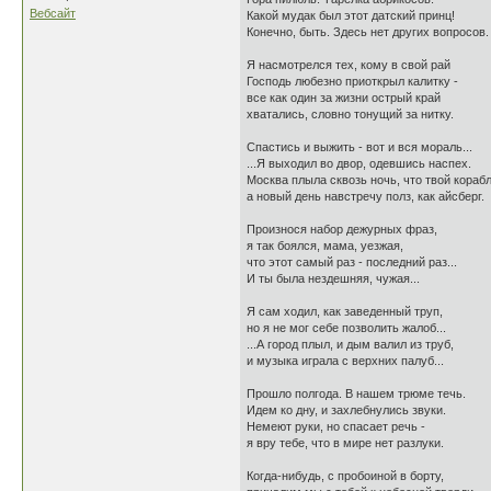
Вебсайт
Какой мудак был этот датский принц!
Конечно, быть. Здесь нет других вопросов.
Я насмотрелся тех, кому в свой рай
Господь любезно приоткрыл калитку -
все как один за жизни острый край
хватались, словно тонущий за нитку.
Спастись и выжить - вот и вся мораль...
...Я выходил во двор, одевшись наспех.
Москва плыла сквозь ночь, что твой корабл
а новый день навстречу полз, как айсберг.
Произнося набор дежурных фраз,
я так боялся, мама, уезжая,
что этот самый раз - последний раз...
И ты была нездешняя, чужая...
Я сам ходил, как заведенный труп,
но я не мог себе позволить жалоб...
...А город плыл, и дым валил из труб,
и музыка играла с верхних палуб...
Прошло полгода. В нашем трюме течь.
Идем ко дну, и захлебнулись звуки.
Немеют руки, но спасает речь -
я вру тебе, что в мире нет разлуки.
Когда-нибудь, с пробоиной в борту,