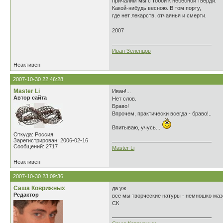
причалим мы с тобой к небесной тверди.
Какой-нибудь весною. В том порту,
где нет лекарств, отчаянья и смерти.
2007
Иван Зеленцов
Неактивен
2007-10-30 22:46:28
Master Li
Иван!...
Автор сайта
Нет слов.
Браво!
Впрочем, практически всегда - браво!..
Впитываю, учусь...
Откуда: Россия
Зарегистрирован: 2006-02-16
Сообщений: 2717
Master Li
Неактивен
2007-10-30 23:09:36
Саша Коврижных
да уж
Редактор
все мы творческие натуры - немношко ма
СК