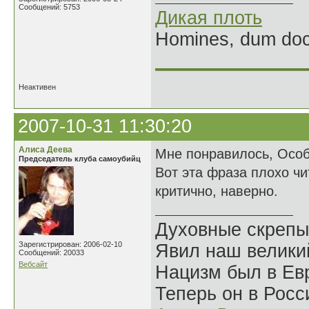
Сообщений: 5753
Дикая плоть
Homines, dum doce
______________
Неактивен
2007-10-31 11:30:20
Алиса Деева
Мне понравилось, Осо
Председатель клуба самоубийц
Вот эта фраза плохо чи
критично, наверно.
Духовные скрепы
Зарегистрирован: 2006-02-10
Явил наш велики
Сообщений: 20033
Вебсайт
Нацизм был в Евр
Теперь он в Росс