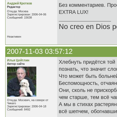
Андрей Кротков
Без комментариев. Прос
Редактор
EXTRA LUX!
Откуда: Москва
Зарегистрирован: 2006-04-06
Сообщений: 15638
No creo en Dios p
Неактивен
2007-11-03 03:57:12
Илья Цейтлин
Хлебнуть придётся той 
Автор сайта
познать, что значит с
Что может быть больне
Беспомощность, отчаян
Они, сколь не прискорб
чем старше, тем всё ча
Откуда: Москвич, на севере от
А мы в стихах растерян
Чикаго
Зарегистрирован: 2006-04-18
Сообщений: 8492
всё шепчем, обогнавшим