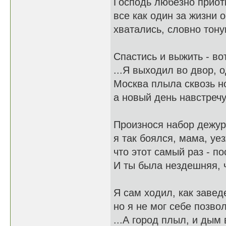
Господь любезно приот
все как один за жизни 
хватались, словно тону
Спастись и выжить - вот
...Я выходил во двор, 
Москва плыла сквозь но
а новый день навстречу 
Произнося набор дежур
я так боялся, мама, уе
что этот самый раз - по
И ты была нездешняя, ч
Я сам ходил, как завед
но я не мог себе позвол
...А город плыл, и дым 