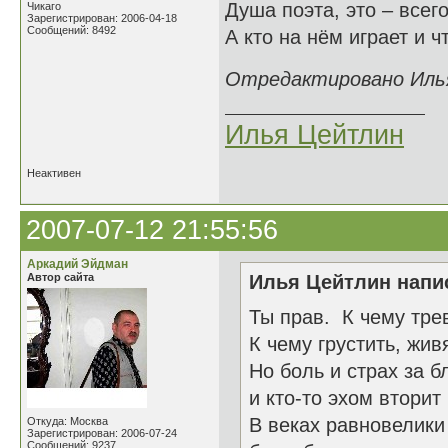
Душа поэта, это – всег
Чикаго
Зарегистрирован: 2006-04-18
Сообщений: 8492
А кто на нём играет и ч
Отредактировано Илья
Илья Цейтлин
Неактивен
2007-07-12 21:55:56
Аркадий Эйдман
Автор сайта
Илья Цейтлин напис
Ты прав. К чему тр
К чему грустить, жив
Но боль и страх за б
и кто-то эхом вторит
В веках равновелики
Откуда: Москва
Зарегистрирован: 2006-07-24
Сообщений: 9237