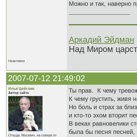
Можно и так, наверно п
______________
Аркадий Эйдман
Над Миром царс
Неактивен
2007-07-12 21:49:02
Илья Цейтлин
Ты прав. К чему трево
Автор сайта
К чему грустить, живя 
Но боль и страх за бли
и кто-то эхом вторит п
В веках равновелики ст
была бы песня песней, 
Откуда: Москвич, на севере от