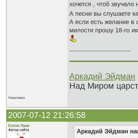
хочется , чтоб звучало
А песни вы слушаете ка
А если есть желание в
милости прошу 18-го ию
______________
Аркадий Эйдман
Над Миром царс
Неактивен
2007-07-12 21:26:58
Елене Лаки
Автор сайта
Аркадий Эйдман нап