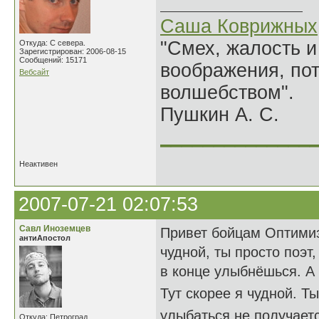
Саша Коврижных
"Смех, жалость и
Откуда: С севера.
Зарегистрирован: 2006-08-15
Сообщений: 15171
воображения, по
Вебсайт
волшебством".
Пушкин А. С.
______________
Неактивен
2007-07-21 02:07:53
Савл Иноземцев
Привет бойцам Оптимизм
антиАпостол
чудной, ты просто поэт,
в конце улыбнёшься. А
Тут скорее я чудной. Т
улыбаться не получает
Откуда: Петроград