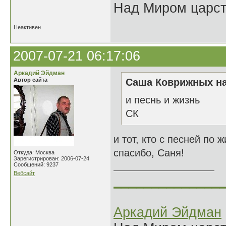
Над Миром царс
Неактивен
2007-07-21 06:17:06
Аркадий Эйдман
Автор сайта
Саша Коврижных на
и песнь и жизнь
СК
и тот, кто с песней по ж
спасибо, Саня!
Откуда: Москва
Зарегистрирован: 2006-07-24
Сообщений: 9237
Вебсайт
______________
Аркадий Эйдман