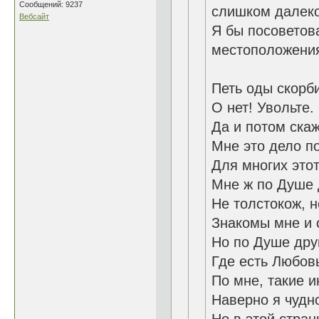
Сообщений: 9237
слишком далеко 
Вебсайт
Я бы посоветов
местоположения
Петь оды скорб
О нет! Увольте. 
Да и потом скаж
Мне это дело по
Для многих этот
Мне ж по Душе 
Не толстокож, н
Знакомы мне и с
Но по Душе дру
Где есть Любовь
По мне, такие и
Наверно я чудно