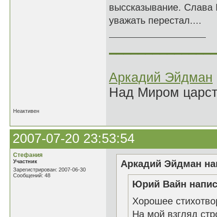
выссказывание. Слава Б
уважать перестал....
______________
Аркадий Эйдман
Над Миром царс
Неактивен
2007-07-20 23:53:54
Стефания
Участник
Аркадий Эйдман нап
Зарегистрирован: 2007-06-30
Сообщений: 48
Юрий Вайн напис
Хорошее стихотво
На мой взгляд стр