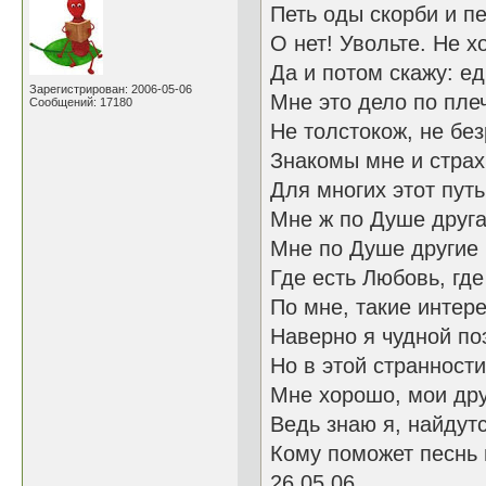
Петь оды скорби и п
О нет! Увольте. Не хо
Да и потом скажу: е
Зарегистрирован: 2006-05-06
Мне это дело по плеч
Сообщений: 17180
Не толстокож, не бе
Знакомы мне и страх
Для многих этот пут
Мне ж по Душе друга
Мне по Душе другие 
Где есть Любовь, где
По мне, такие интер
Наверно я чудной поэ
Но в этой странности
Мне хорошо, мои дру
Ведь знаю я, найдут
Кому поможет песнь 
26.05.06