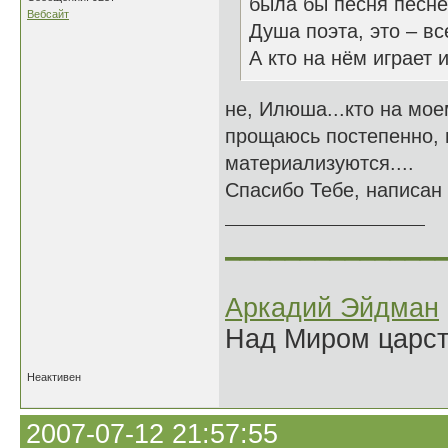
была бы песня песне
Вебсайт
Душа поэта, это – вс
А кто на нём играет 
не, Илюша...кто на мое
прощаюсь постепенно, и
материализуются....
Спасибо Тебе, написан
______________
Аркадий Эйдман
Над Миром царс
Неактивен
2007-07-12 21:57:55