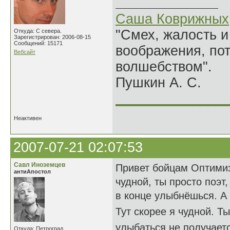
Саша Коврижных
"Смех, жалость и
Откуда: С севера.
Зарегистрирован: 2006-08-15
Сообщений: 15171
воображения, по
Вебсайт
волшебством".
Пушкин А. С.
______________
Неактивен
2007-07-21 02:07:53
Савл Иноземцев
Привет бойцам Оптимизм
антиАпостол
чудной, ты просто поэт,
в конце улыбнёшься. А
Тут скорее я чудной. Т
улыбаться не получает
Откуда: Петроград