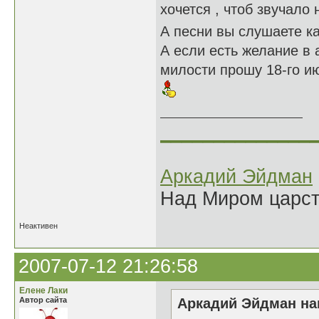
хочется , чтоб звучало
А песни вы слушаете ка
А если есть желание в
милости прошу 18-го ию
______________
Аркадий Эйдман
Над Миром царс
Неактивен
2007-07-12 21:26:58
Елене Лаки
Автор сайта
Аркадий Эйдман нап