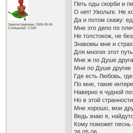
Петь оды скорби и п
О нет! Увольте. Не хо
Да и потом скажу: е
Зарегистрирован: 2006-05-06
Мне это дело по плеч
Сообщений: 17180
Не толстокож, не бе
Знакомы мне и страх
Для многих этот пут
Мне ж по Душе друга
Мне по Душе другие 
Где есть Любовь, где
По мне, такие интер
Наверно я чудной поэ
Но в этой странности
Мне хорошо, мои дру
Ведь знаю я, найдут
Кому поможет песнь 
26.05.06