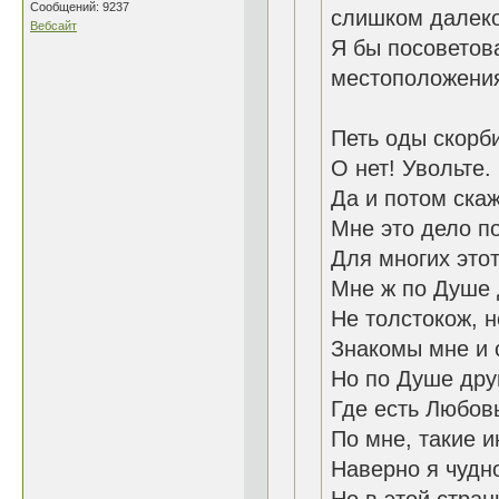
Сообщений: 9237
слишком далеко 
Вебсайт
Я бы посоветов
местоположения
Петь оды скорб
О нет! Увольте. 
Да и потом скаж
Мне это дело по
Для многих этот
Мне ж по Душе 
Не толстокож, н
Знакомы мне и с
Но по Душе дру
Где есть Любовь
По мне, такие и
Наверно я чудно