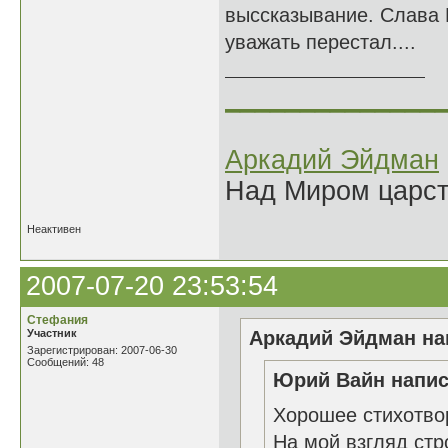
выссказывание. Слава Б
уважать перестал....
______________
Аркадий Эйдман
Над Миром царс
Неактивен
2007-07-20 23:53:54
Стефания
Участник
Аркадий Эйдман нап
Зарегистрирован: 2007-06-30
Сообщений: 48
Юрий Вайн напис
Хорошее стихотво
На мой взгляд стр