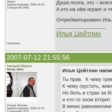
Душа поэта, это – всег
Чикаго
Зарегистрирован: 2006-04-18
Сообщений: 8492
А кто на нём играет и ч
Отредактировано Илья
Илья Цейтлин
Неактивен
2007-07-12 21:55:56
Аркадий Эйдман
Автор сайта
Илья Цейтлин напис
Ты прав. К чему тр
К чему грустить, жив
Но боль и страх за б
и кто-то эхом вторит
В веках равновелики
Откуда: Москва
Зарегистрирован: 2006-07-24
Сообщений: 9237