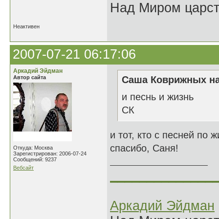
Над Миром царс
Неактивен
2007-07-21 06:17:06
Аркадий Эйдман
Автор сайта
Саша Коврижных на
и песнь и жизнь
СК
и тот, кто с песней по ж
спасибо, Саня!
Откуда: Москва
Зарегистрирован: 2006-07-24
Сообщений: 9237
Вебсайт
______________
Аркадий Эйдман