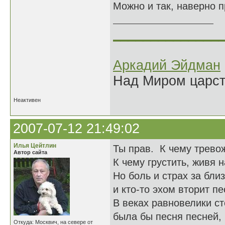
Можно и так, наверно п
______________
Аркадий Эйдман
Над Миром царс
Неактивен
2007-07-12 21:49:02
Илья Цейтлин
Ты прав. К чему трево
Автор сайта
К чему грустить, живя 
Но боль и страх за бли
и кто-то эхом вторит п
В веках равновелики ст
была бы песня песней, 
Откуда: Москвич, на севере от