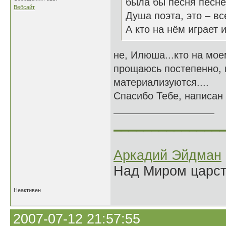
была бы песня песне
Вебсайт
Душа поэта, это – вс
А кто на нём играет 
не, Илюша...кто на мое
прощаюсь постепенно, и
материализуются....
Спасибо Тебе, написан
______________
Аркадий Эйдман
Над Миром царс
Неактивен
2007-07-12 21:57:55