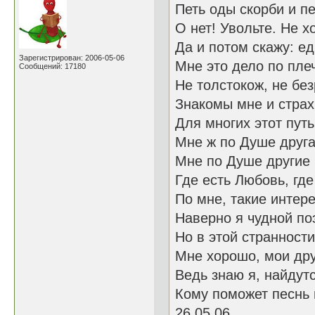
Петь оды скорби и п
О нет! Увольте. Не хо
Да и потом скажу: е
Зарегистрирован: 2006-05-06
Мне это дело по плеч
Сообщений: 17180
Не толстокож, не бе
Знакомы мне и страх
Для многих этот пут
Мне ж по Душе друга
Мне по Душе другие 
Где есть Любовь, где
По мне, такие интер
Наверно я чудной поэ
Но в этой странности
Мне хорошо, мои дру
Ведь знаю я, найдут
Кому поможет песнь 
26.05.06