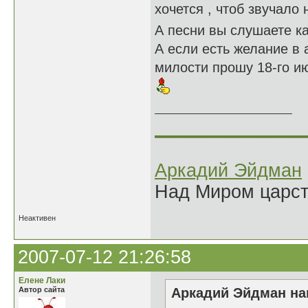
хочется , чтоб звучало
А песни вы слушаете ка
А если есть желание в
милости прошу 18-го ию
______________
Аркадий Эйдман
Над Миром царс
Неактивен
2007-07-12 21:26:58
Елене Лаки
Автор сайта
Аркадий Эйдман нап