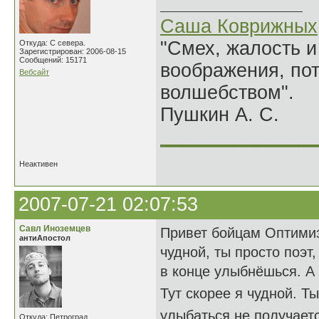
Саша Коврижных
"Смех, жалость и
Откуда: С севера.
Зарегистрирован: 2006-08-15
Сообщений: 15171
воображения, по
Вебсайт
волшебством".
Пушкин А. С.
______________
Неактивен
2007-07-21 02:07:53
Савл Иноземцев
Привет бойцам Оптимизм
антиАпостол
чудной, ты просто поэт,
в конце улыбнёшься. А
Тут скорее я чудной. Т
улыбаться не получает
Откуда: Петроград