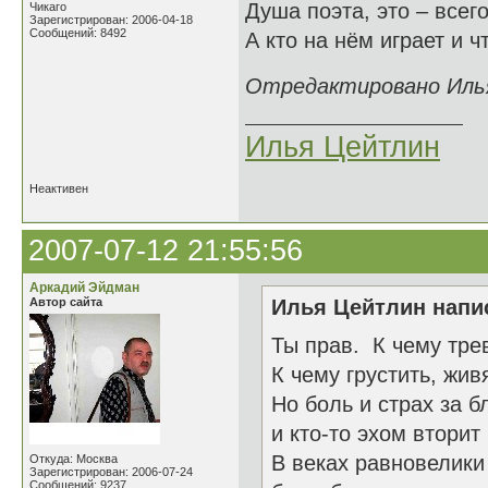
Душа поэта, это – всег
Чикаго
Зарегистрирован: 2006-04-18
Сообщений: 8492
А кто на нём играет и ч
Отредактировано Илья
Илья Цейтлин
Неактивен
2007-07-12 21:55:56
Аркадий Эйдман
Автор сайта
Илья Цейтлин напис
Ты прав. К чему тр
К чему грустить, жив
Но боль и страх за б
и кто-то эхом вторит
В веках равновелики
Откуда: Москва
Зарегистрирован: 2006-07-24
Сообщений: 9237