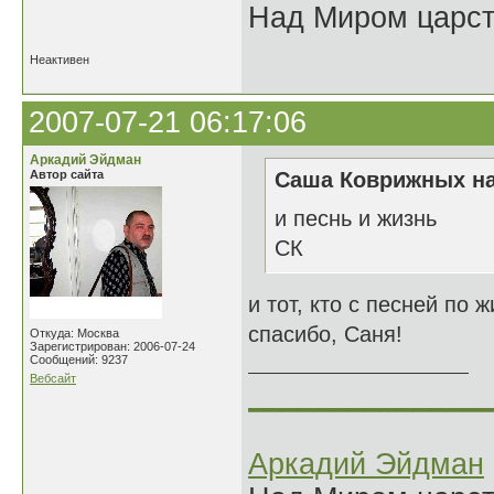
Над Миром царс
Неактивен
2007-07-21 06:17:06
Аркадий Эйдман
Автор сайта
Саша Коврижных на
и песнь и жизнь
СК
и тот, кто с песней по ж
спасибо, Саня!
Откуда: Москва
Зарегистрирован: 2006-07-24
Сообщений: 9237
Вебсайт
______________
Аркадий Эйдман