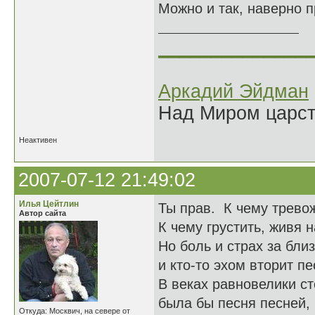
Можно и так, наверно п
______________
Аркадий Эйдман
Над Миром царс
Неактивен
2007-07-12 21:49:02
Илья Цейтлин
Ты прав. К чему трево
Автор сайта
К чему грустить, живя 
Но боль и страх за бли
и кто-то эхом вторит п
В веках равновелики ст
была бы песня песней, 
Откуда: Москвич, на севере от