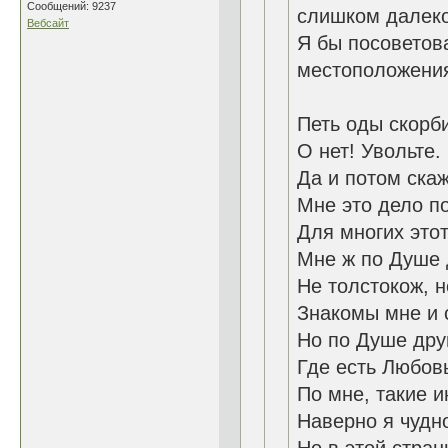
Сообщений: 9237
слишком далеко 
Вебсайт
Я бы посоветов
местоположения
Петь оды скорб
О нет! Увольте. 
Да и потом скаж
Мне это дело по
Для многих этот
Мне ж по Душе 
Не толстокож, н
Знакомы мне и с
Но по Душе дру
Где есть Любовь
По мне, такие и
Наверно я чудно