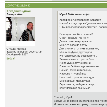
2007-07-12 21:39:30
Аркадий Эйдман
Автор сайта
Юрий Вайн написал(а):
Хорошее стихотворение Аркадий!
На мой взгляд строка "для многих это
Я бы посоветовал рассмотреть вариан
Петь оды скорби и печали?
О нет! Увольте. Не хочу.
Да и потом скажу: едва ли
Мне это дело по плечу.
Для многих этот путь привычен,
Откуда: Москва
Зарегистрирован: 2006-07-24
Мне ж по Душе другая роль.
Сообщений: 9237
Не толстокож, не безразличен.
Вебсайт
Знакомы мне и страх и боль.
Но по Душе другие песни,
Где есть Любовь, где Жизни свет.
По мне, такие интересней,
Наверно я чудной поэт.
Но в этой странности и чуди
Мне хорошо, мои друзья.
Ведь знаю я, найдутся люди,
Кому поможет песнь моя.
Спасибо, Юра!
Всегда ценю Твое внимательное прочтение
Можно и так, наверно приму...только еще ч