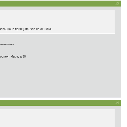
#3
ь, но, в принципе, это не ошибка.
жительно...
оспект Мира, д.30
#4