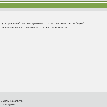
т путь привычен" слишком далеко отстоит от описания самого "пути".
т с переменой местоположения строчек, например так:
 и дельные советы.
уток подумаю...