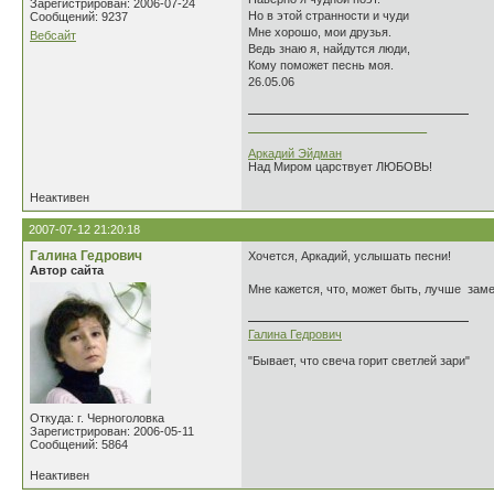
Зарегистрирован: 2006-07-24
Но в этой странности и чуди
Сообщений: 9237
Мне хорошо, мои друзья.
Вебсайт
Ведь знаю я, найдутся люди,
Кому поможет песнь моя.
26.05.06
___________________________
Аркадий Эйдман
Над Миром царствует ЛЮБОВЬ!
Неактивен
2007-07-12 21:20:18
Галина Гедрович
Хочется, Аркадий, услышать песни!
Автор сайта
Мне кажется, что, может быть, лучше зам
Галина Гедрович
"Бывает, что свеча горит светлей зари"
Откуда: г. Черноголовка
Зарегистрирован: 2006-05-11
Сообщений: 5864
Неактивен