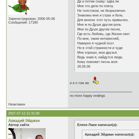
Да и потом скажу: едва ли
Мне это дело по плечу.
Не толстокож, не безразличен.
Знакомы мне и страх и боль.
Зарегистрирован: 2006-05-06
Для многих этот путь привычен,
Сообщений: 17180
Мне ж по Душе другая роль.
Мне по Душе другие песни,
Где есть Любовь, где Жизни свет.
По мне, такие интересней,
Наверно я чудной поэт.
Но в этой странности и чуди
Мне хорошо, мои друзья.
Ведь знаю я, найдутся люди,
Кому поможет песнь моя.
26.05.06
и я о том же
no more happy endings
Неактивен
2007-07-12 21:31:09
Аркадий Эйдман
Автор сайта
Елене Лаки написал(а):
Аркадий Эйдман написал(а):