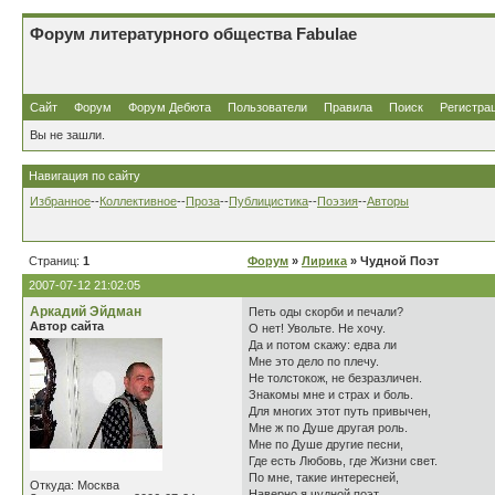
Форум литературного общества Fabulae
Сайт
Форум
Форум Дебюта
Пользователи
Правила
Поиск
Регистра
Вы не зашли.
Навигация по сайту
Избранное
--
Коллективное
--
Проза
--
Публицистика
--
Поэзия
--
Авторы
Страниц:
1
Форум
»
Лирика
» Чудной Поэт
2007-07-12 21:02:05
Аркадий Эйдман
Петь оды скорби и печали?
Автор сайта
О нет! Увольте. Не хочу.
Да и потом скажу: едва ли
Мне это дело по плечу.
Не толстокож, не безразличен.
Знакомы мне и страх и боль.
Для многих этот путь привычен,
Мне ж по Душе другая роль.
Мне по Душе другие песни,
Где есть Любовь, где Жизни свет.
По мне, такие интересней,
Откуда: Москва
Наверно я чудной поэт.