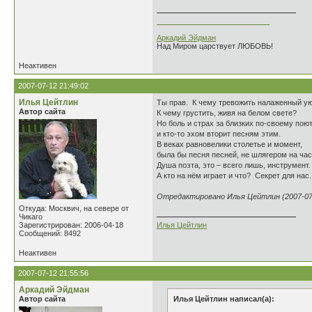
___________________________
Аркадий Эйдман
Над Миром царствует ЛЮБОВЬ!
Неактивен
2007-07-12 21:49:02
Илья Цейтлин
Ты прав. К чему тревожить налаженный у
Автор сайта
К чему грустить, живя на белом свете?
Но боль и страх за близких по-своему пою
и кто-то эхом вторит песням этим.
В веках равновелики столетье и момент,
была бы песня песней, не шлягером на час
Душа поэта, это – всего лишь, инструмент.
А кто на нём играет и что? Секрет для нас..
Отредактировано Илья Цейтлин (2007-07-
Откуда: Москвич, на севере от
Чикаго
Зарегистрирован: 2006-04-18
Илья Цейтлин
Сообщений: 8492
Неактивен
2007-07-12 21:55:56
Аркадий Эйдман
Автор сайта
Илья Цейтлин написал(а):