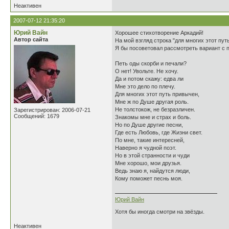
Неактивен
2007-07-12 21:35:20
Юрий Вайн
Хорошее стихотворение Аркадий!
Автор сайта
На мой взгляд строка "для многих этот пут
Я бы посоветовал рассмотреть вариант с 
Петь оды скорби и печали?
О нет! Увольте. Не хочу.
Да и потом скажу: едва ли
Мне это дело по плечу.
Для многих этот путь привычен,
Мне ж по Душе другая роль.
Не толстокож, не безразличен.
Зарегистрирован: 2006-07-21
Сообщений: 1679
Знакомы мне и страх и боль.
Но по Душе другие песни,
Где есть Любовь, где Жизни свет.
По мне, такие интересней,
Наверно я чудной поэт.
Но в этой странности и чуди
Мне хорошо, мои друзья.
Ведь знаю я, найдутся люди,
Кому поможет песнь моя.
Юрий Вайн
Хотя бы иногда смотри на звёзды.
Неактивен