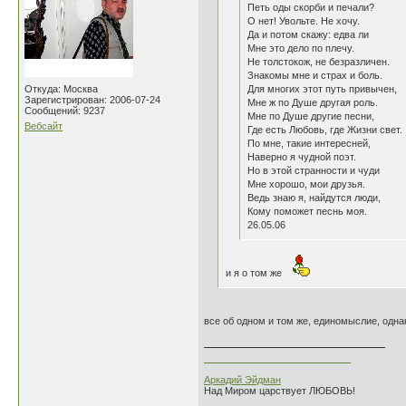
Петь оды скорби и печали?
О нет! Увольте. Не хочу.
Да и потом скажу: едва ли
Мне это дело по плечу.
Не толстокож, не безразличен.
Знакомы мне и страх и боль.
Откуда: Москва
Для многих этот путь привычен,
Зарегистрирован: 2006-07-24
Мне ж по Душе другая роль.
Сообщений: 9237
Мне по Душе другие песни,
Вебсайт
Где есть Любовь, где Жизни свет.
По мне, такие интересней,
Наверно я чудной поэт.
Но в этой странности и чуди
Мне хорошо, мои друзья.
Ведь знаю я, найдутся люди,
Кому поможет песнь моя.
26.05.06
и я о том же
все об одном и том же, единомыслие, одна
___________________________
Аркадий Эйдман
Над Миром царствует ЛЮБОВЬ!