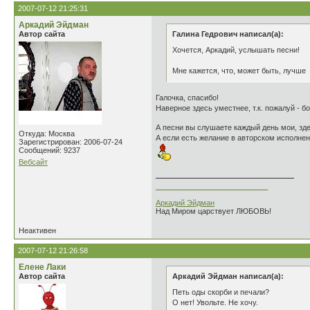
2007-07-12 21:25:31
Аркадий Эйдман
Автор сайта
Галина Гедрович написал(а):
Хочется, Аркадий, услышать песни!
Мне кажется, что, может быть, лучше
Галочка, спасибо!
Наверное здесь уместнее, т.к. пожалуй - б
А песни вы слушаете каждый день мои, здес
Откуда: Москва
А если есть желание в авторском исполнен
Зарегистрирован: 2006-07-24
Сообщений: 9237
Вебсайт
___________________________
Аркадий Эйдман
Над Миром царствует ЛЮБОВЬ!
Неактивен
2007-07-12 21:26:58
Елене Лаки
Автор сайта
Аркадий Эйдман написал(а):
Петь оды скорби и печали?
О нет! Увольте. Не хочу.