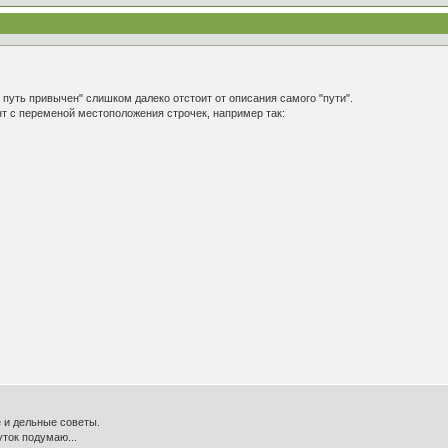
т путь привычен" слишком далеко отстоит от описания самого "пути".
т с переменой местоположения строчек, например так:
 и дельные советы.
уток подумаю...