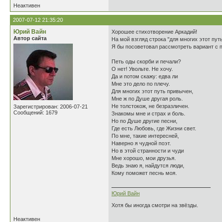
Неактивен
2007-07-12 21:35:20
Юрий Вайн
Хорошее стихотворение Аркадий!
Автор сайта
На мой взгляд строка "для многих этот пут
Я бы посоветовал рассмотреть вариант с 
Петь оды скорби и печали?
О нет! Увольте. Не хочу.
Да и потом скажу: едва ли
Мне это дело по плечу.
Для многих этот путь привычен,
Мне ж по Душе другая роль.
Не толстокож, не безразличен.
Зарегистрирован: 2006-07-21
Сообщений: 1679
Знакомы мне и страх и боль.
Но по Душе другие песни,
Где есть Любовь, где Жизни свет.
По мне, такие интересней,
Наверно я чудной поэт.
Но в этой странности и чуди
Мне хорошо, мои друзья.
Ведь знаю я, найдутся люди,
Кому поможет песнь моя.
Юрий Вайн
Хотя бы иногда смотри на звёзды.
Неактивен