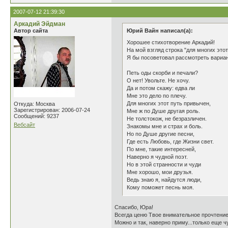
2007-07-12 21:39:30
Аркадий Эйдман
Автор сайта
Юрий Вайн написал(а):
Хорошее стихотворение Аркадий!
На мой взгляд строка "для многих это
Я бы посоветовал рассмотреть вариан
Петь оды скорби и печали?
О нет! Увольте. Не хочу.
Да и потом скажу: едва ли
Мне это дело по плечу.
Для многих этот путь привычен,
Откуда: Москва
Зарегистрирован: 2006-07-24
Мне ж по Душе другая роль.
Сообщений: 9237
Не толстокож, не безразличен.
Вебсайт
Знакомы мне и страх и боль.
Но по Душе другие песни,
Где есть Любовь, где Жизни свет.
По мне, такие интересней,
Наверно я чудной поэт.
Но в этой странности и чуди
Мне хорошо, мои друзья.
Ведь знаю я, найдутся люди,
Кому поможет песнь моя.
Спасибо, Юра!
Всегда ценю Твое внимательное прочтение
Можно и так, наверно приму...только еще ч