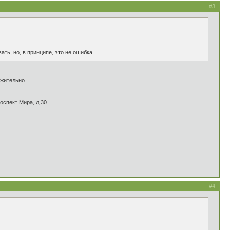
#3
ь, но, в принципе, это не ошибка.
жительно...
оспект Мира, д.30
#4