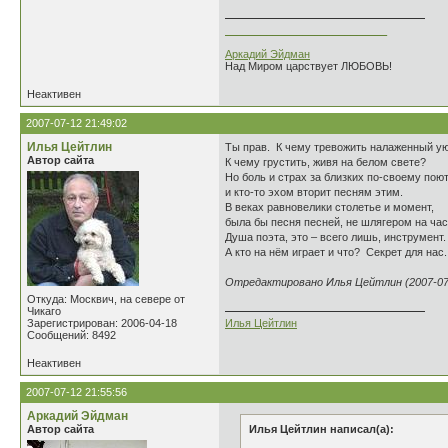
___________________________
Аркадий Эйдман
Над Миром царствует ЛЮБОВЬ!
Неактивен
2007-07-12 21:49:02
Илья Цейтлин
Ты прав. К чему тревожить налаженный у
Автор сайта
К чему грустить, живя на белом свете?
Но боль и страх за близких по-своему пою
и кто-то эхом вторит песням этим.
В веках равновелики столетье и момент,
была бы песня песней, не шлягером на час
Душа поэта, это – всего лишь, инструмент.
А кто на нём играет и что? Секрет для нас..
Отредактировано Илья Цейтлин (2007-07-
Откуда: Москвич, на севере от
Чикаго
Зарегистрирован: 2006-04-18
Илья Цейтлин
Сообщений: 8492
Неактивен
2007-07-12 21:55:56
Аркадий Эйдман
Автор сайта
Илья Цейтлин написал(а):