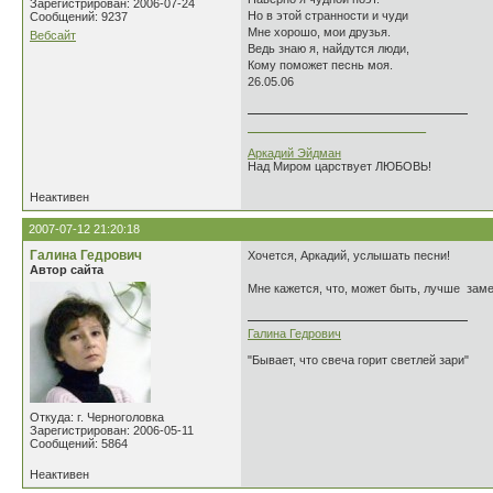
Зарегистрирован: 2006-07-24
Но в этой странности и чуди
Сообщений: 9237
Мне хорошо, мои друзья.
Вебсайт
Ведь знаю я, найдутся люди,
Кому поможет песнь моя.
26.05.06
___________________________
Аркадий Эйдман
Над Миром царствует ЛЮБОВЬ!
Неактивен
2007-07-12 21:20:18
Галина Гедрович
Хочется, Аркадий, услышать песни!
Автор сайта
Мне кажется, что, может быть, лучше зам
Галина Гедрович
"Бывает, что свеча горит светлей зари"
Откуда: г. Черноголовка
Зарегистрирован: 2006-05-11
Сообщений: 5864
Неактивен