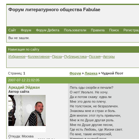
Форум литературного общества Fabulae
Сайт
Форум
Форум Дебюта
Пользователи
Правила
Поиск
Регистра
Вы не зашли.
Навигация по сайту
Избранное
--
Коллективное
--
Проза
--
Публицистика
--
Поэзия
--
Авторы
Страниц:
1
Форум
»
Лирика
» Чудной Поэт
2007-07-12 21:02:05
Аркадий Эйдман
Петь оды скорби и печали?
Автор сайта
О нет! Увольте. Не хочу.
Да и потом скажу: едва ли
Мне это дело по плечу.
Не толстокож, не безразличен.
Знакомы мне и страх и боль.
Для многих этот путь привычен,
Мне ж по Душе другая роль.
Мне по Душе другие песни,
Где есть Любовь, где Жизни свет.
По мне, такие интересней,
Откуда: Москва
Наверно я чудной поэт.