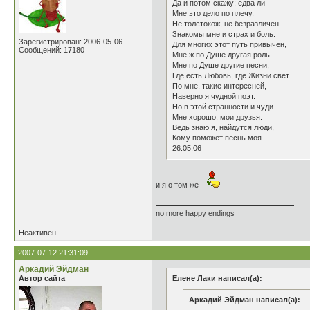
Да и потом скажу: едва ли
Мне это дело по плечу.
Не толстокож, не безразличен.
Знакомы мне и страх и боль.
Зарегистрирован: 2006-05-06
Для многих этот путь привычен,
Сообщений: 17180
Мне ж по Душе другая роль.
Мне по Душе другие песни,
Где есть Любовь, где Жизни свет.
По мне, такие интересней,
Наверно я чудной поэт.
Но в этой странности и чуди
Мне хорошо, мои друзья.
Ведь знаю я, найдутся люди,
Кому поможет песнь моя.
26.05.06
и я о том же
no more happy endings
Неактивен
2007-07-12 21:31:09
Аркадий Эйдман
Автор сайта
Елене Лаки написал(а):
Аркадий Эйдман написал(а):