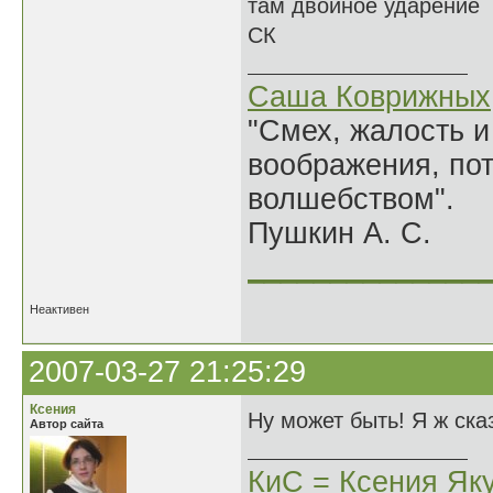
там двойное ударение
СК
Саша Коврижных
"Смех, жалость и
воображения, по
волшебством".
Пушкин А. С.
______________
Неактивен
2007-03-27 21:25:29
Ксения
Ну может быть! Я ж ска
Автор сайта
КиС = Ксения Як