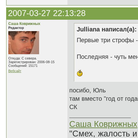
2007-03-27 22:13:28
Саша Коврижных
Редактор
Julliana написал(а):
Первые три строфы -
Последняя - чуть ме
Откуда: С севера.
Зарегистрирован: 2006-08-15
Сообщений: 15171
Вебсайт
посибо, Юль
там вместо "год от год
СК
Саша Коврижных
"Смех, жалость и