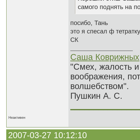
самого поднять на по
посибо, Тань
это я спесал ф тетратк
СК
Саша Коврижных
"Смех, жалость и
воображения, по
волшебством".
Пушкин А. С.
______________
Неактивен
2007-03-27 10:12:10