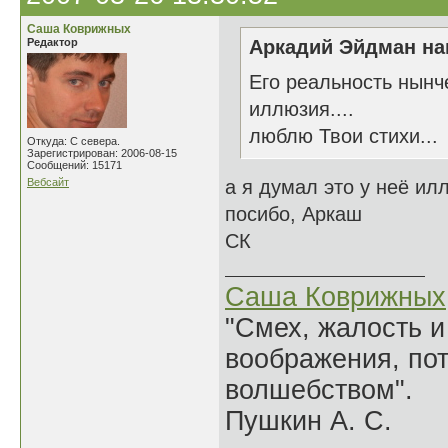
Саша Коврижных
Редактор
Аркадий Эйдман нап
Его реальность нынче
иллюзия....
люблю Твои стихи...
Откуда: С севера.
Зарегистрирован: 2006-08-15
Сообщений: 15171
Вебсайт
а я думал это у неё ил
посибо, Аркаш
СК
Саша Коврижных
"Смех, жалость и
воображения, по
волшебством".
Пушкин А. С.