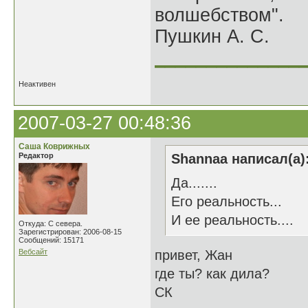
волшебством".
Пушкин А. С.
______________
Неактивен
2007-03-27 00:48:36
Саша Коврижных
Редактор
Shannaa написал(а)
Да.......
Его реальность...
И ее реальность....
Откуда: С севера.
Зарегистрирован: 2006-08-15
Сообщений: 15171
Вебсайт
привет, Жан
где ты? как дила?
СК