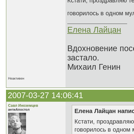
Кстати, проздравляю те
говорилось в одном му
Елена Лайцан
Вдохновение посе
застало.
Михаил Генин
Неактивен
2007-03-27 14:06:41
Савл Иноземцев
антиАпостол
Елена Лайцан напис
Кстати, проздравляю
говорилось в одном 