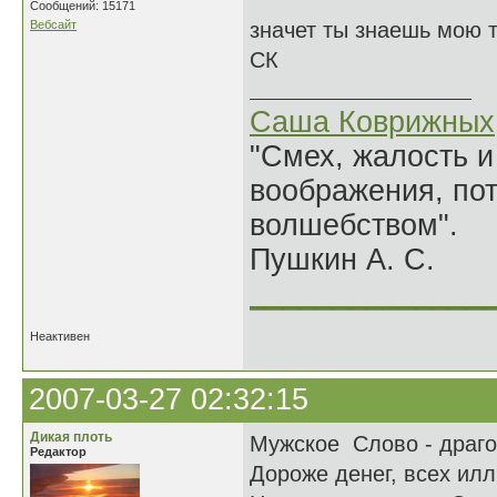
Сообщений: 15171
Вебсайт
значет ты знаешь мою 
СК
Саша Коврижных
"Смех, жалость и
воображения, по
волшебством".
Пушкин А. С.
______________
Неактивен
2007-03-27 02:32:15
Дикая плоть
Мужское Слово - драго
Редактор
Дороже денег, всех илл