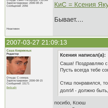
Откуда: Санкт-Петербург, Россия
КиС = Ксения Як
Зарегистрирован: 2006-08-25
Сообщений: 2056
Бывает....
Неактивен
2007-03-27 21:09:13
Саша Коврижных
Редактор
Ксения написал(а):
Саша! Поздравляю с п
Пусть всегда тебе с
Откуда: С севера.
Зарегистрирован: 2006-08-15
Стиш понравился, тол
Сообщений: 15171
Вебсайт
долгИ - должно быть,
посибо, Ксюш