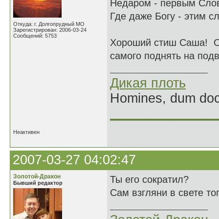
Недаром - первым Слов
Где даже Богу - этим с
Откуда: г. Долгопрудный МО
Зарегистрирован: 2006-03-24
Сообщений: 5753
Хороший стиш Саша! О 
самого поднять на подв
Дикая плоть
Homines, dum doce
______________
Неактивен
2007-03-27 04:02:47
Золотой-Дракон
Ты его сократил?
Бывший редактор
Сам взгляни в свете тог