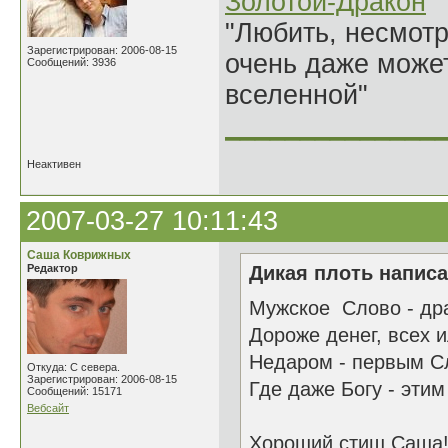
Золотой-Дракон
"Любить, несмотря
Зарегистрирован: 2006-08-15
очень даже может
Сообщений: 3936
вселенной"
______________
Неактивен
2007-03-27 10:11:43
Саша Коврижных
Редактор
Дикая плоть написа
Мужское Слово - дра
Дороже денег, всех 
Недаром - первым Сл
Откуда: С севера.
Зарегистрирован: 2006-08-15
Где даже Богу - эти
Сообщений: 15171
Вебсайт
Хороший стиш Саша! 