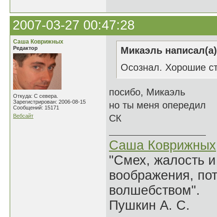
2007-03-27 00:47:28
Саша Коврижных
Редактор
Микаэль написал(а)
Осознал. Хорошие с
посибо, Микаэль
Откуда: С севера.
Зарегистрирован: 2006-08-15
но ты меня опередил
Сообщений: 15171
Вебсайт
СК
Саша Коврижных
"Смех, жалость и
воображения, по
волшебством".
Пушкин А. С.