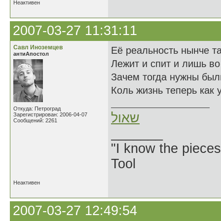
Неактивен
2007-03-27 11:31:11
Савл Иноземцев
Её реальность нынче та
антиАпостол
Лежит и спит и лишь во
Зачем тогда нужны был
Коль жизнь теперь как 
Откуда: Петроград
שאול
Зарегистрирован: 2006-04-07
Сообщений: 2261
_______
"I know the pieces
Tool
Неактивен
2007-03-27 12:49:54