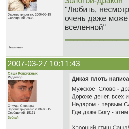
Золотой-Дракон
"Любить, несмотря
Зарегистрирован: 2006-08-15
очень даже может
Сообщений: 3936
вселенной"
______________
Неактивен
2007-03-27 10:11:43
Саша Коврижных
Редактор
Дикая плоть написа
Мужское Слово - дра
Дороже денег, всех 
Недаром - первым Сл
Откуда: С севера.
Зарегистрирован: 2006-08-15
Где даже Богу - эти
Сообщений: 15171
Вебсайт
Хороший стиш Саша! 