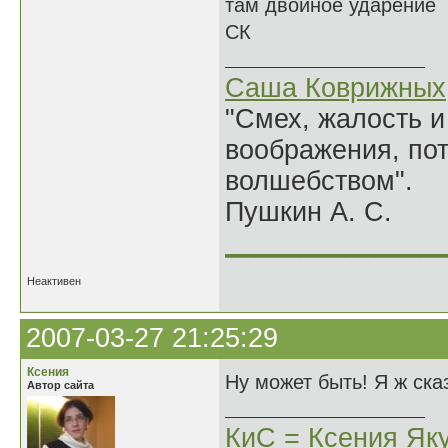
там двойное ударение
СК
Саша Коврижных
"Смех, жалость и
воображения, по
волшебством".
Пушкин А. С.
______________
Неактивен
2007-03-27 21:25:29
Ксения
Ну может быть! Я ж ска
Автор сайта
КиС = Ксения Як