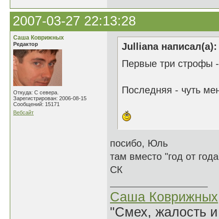
2007-03-27 22:13:28
Саша Коврижных
Редактор
Julliana написал(а):
Первые три строфы -
Последняя - чуть ме
Откуда: С севера.
Зарегистрирован: 2006-08-15
Сообщений: 15171
Вебсайт
посибо, Юль
там вместо "год от год
СК
Саша Коврижных
"Смех, жалость и