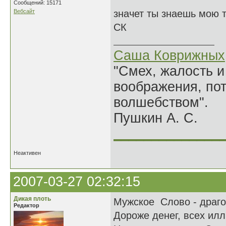
Сообщений: 15171
Вебсайт
значет ты знаешь мою 
СК
Саша Коврижных
"Смех, жалость и
воображения, по
волшебством".
Пушкин А. С.
______________
Неактивен
2007-03-27 02:32:15
Дикая плоть
Мужское Слово - драго
Редактор
Дороже денег, всех илл