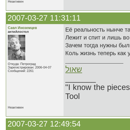
Неактивен
2007-03-27 11:31:11
Савл Иноземцев
Её реальность нынче та
антиАпостол
Лежит и спит и лишь во
Зачем тогда нужны был
Коль жизнь теперь как 
Откуда: Петроград
שאול
Зарегистрирован: 2006-04-07
Сообщений: 2261
_______
"I know the pieces
Tool
Неактивен
2007-03-27 12:49:54