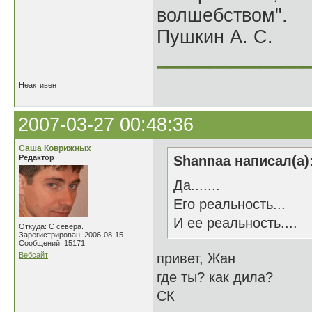
волшебством".
Пушкин А. С.
______________
Неактивен
2007-03-27 00:48:36
Саша Коврижных
Редактор
Shannaa написал(а)
Да.......
Его реальность...
И ее реальность....
Откуда: С севера.
Зарегистрирован: 2006-08-15
Сообщений: 15171
Вебсайт
привет, Жан
где ты? как дила?
СК