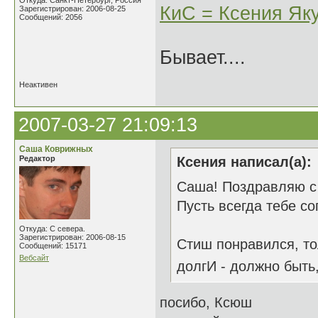
Откуда: Санкт-Петербург, Россия
КиС = Ксения Як
Зарегистрирован: 2006-08-25
Сообщений: 2056
Бывает....
Неактивен
2007-03-27 21:09:13
Саша Коврижных
Редактор
Ксения написал(а):
Саша! Поздравляю с п
Пусть всегда тебе с
Откуда: С севера.
Зарегистрирован: 2006-08-15
Стиш понравился, тол
Сообщений: 15171
Вебсайт
долгИ - должно быть,
посибо, Ксюш