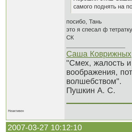
самого поднять на по
посибо, Тань
это я спесал ф тетратк
СК
Саша Коврижных
"Смех, жалость и
воображения, по
волшебством".
Пушкин А. С.
______________
Неактивен
2007-03-27 10:12:10