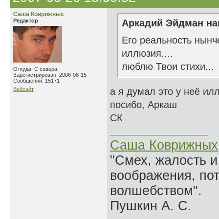
Саша Коврижных
Редактор
Аркадий Эйдман нап
Его реальность нынче
иллюзия....
люблю Твои стихи...
Откуда: С севера.
Зарегистрирован: 2006-08-15
Сообщений: 15171
Вебсайт
а я думал это у неё ил
посибо, Аркаш
СК
Саша Коврижных
"Смех, жалость и
воображения, по
волшебством".
Пушкин А. С.