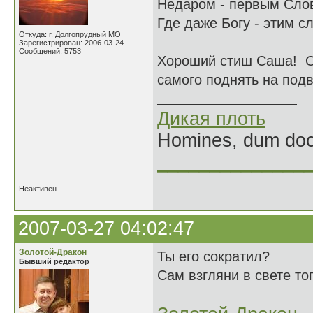
Недаром - первым Слов
Где даже Богу - этим с
Откуда: г. Долгопрудный МО
Зарегистрирован: 2006-03-24
Сообщений: 5753
Хороший стиш Саша! О 
самого поднять на подв
Дикая плоть
Homines, dum doce
______________
Неактивен
2007-03-27 04:02:47
Золотой-Дракон
Ты его сократил?
Бывший редактор
Сам взгляни в свете тог