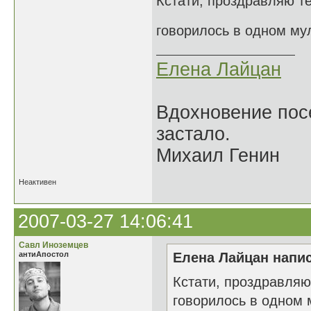
Кстати, проздравляю те
говорилось в одном му
Елена Лайцан
Вдохновение посе
застало.
Михаил Генин
Неактивен
2007-03-27 14:06:41
Савл Иноземцев
антиАпостол
Елена Лайцан напис
Кстати, проздравляю
говорилось в одном 