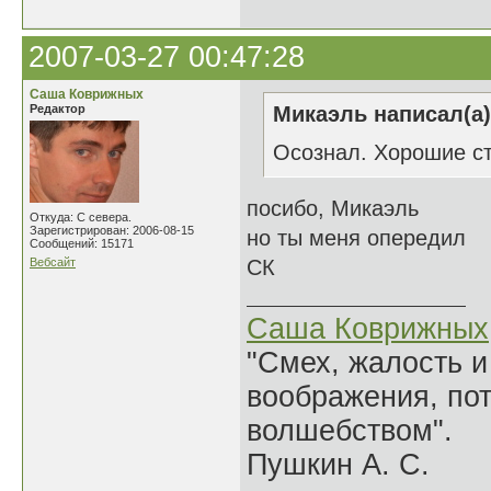
2007-03-27 00:47:28
Саша Коврижных
Редактор
Микаэль написал(а)
Осознал. Хорошие с
посибо, Микаэль
Откуда: С севера.
Зарегистрирован: 2006-08-15
но ты меня опередил
Сообщений: 15171
Вебсайт
СК
Саша Коврижных
"Смех, жалость и
воображения, по
волшебством".
Пушкин А. С.