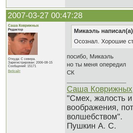
2007-03-27 00:47:28
Саша Коврижных
Редактор
Микаэль написал(а)
Осознал. Хорошие с
посибо, Микаэль
Откуда: С севера.
Зарегистрирован: 2006-08-15
но ты меня опередил
Сообщений: 15171
Вебсайт
СК
Саша Коврижных
"Смех, жалость и
воображения, по
волшебством".
Пушкин А. С.