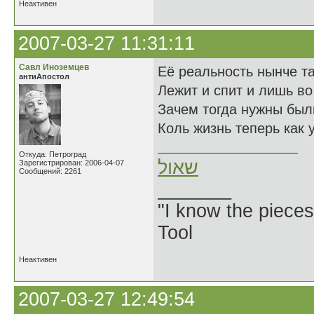
Неактивен
2007-03-27 11:31:11
Савл Иноземцев
Её реальность нынче та
антиАпостол
Лежит и спит и лишь во
Зачем тогда нужны был
Коль жизнь теперь как 
Откуда: Петроград
שאול
Зарегистрирован: 2006-04-07
Сообщений: 2261
_______
"I know the pieces
Tool
Неактивен
2007-03-27 12:49:54