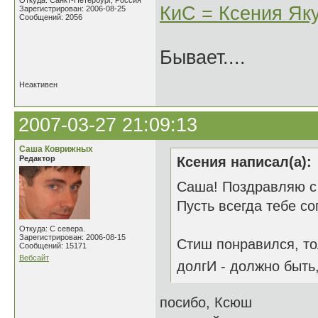
Откуда: Санкт-Петербург, Россия
КиС = Ксения Як
Зарегистрирован: 2006-08-25
Сообщений: 2056
Бывает....
Неактивен
2007-03-27 21:09:13
Саша Коврижных
Редактор
Ксения написал(а):
Саша! Поздравляю с п
Пусть всегда тебе с
Откуда: С севера.
Зарегистрирован: 2006-08-15
Стиш понравился, тол
Сообщений: 15171
Вебсайт
долгИ - должно быть,
посибо, Ксюш