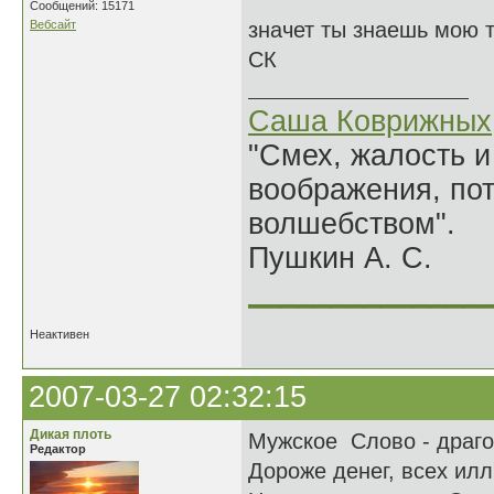
Сообщений: 15171
Вебсайт
значет ты знаешь мою 
СК
Саша Коврижных
"Смех, жалость и
воображения, по
волшебством".
Пушкин А. С.
______________
Неактивен
2007-03-27 02:32:15
Дикая плоть
Мужское Слово - драго
Редактор
Дороже денег, всех илл