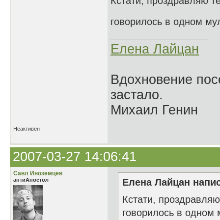
Кстати, проздравляю те
говорилось в одном му
Елена Лайцан
Вдохновение посе
застало.
Михаил Генин
Неактивен
2007-03-27 14:06:41
Савл Иноземцев
антиАпостол
Елена Лайцан напис
Кстати, проздравляю
говорилось в одном 