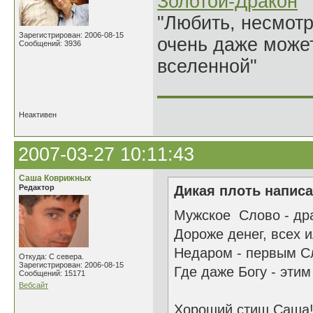
Золотой-Дракон
"Любить, несмотря
Зарегистрирован: 2006-08-15
очень даже может
Сообщений: 3936
вселенной"
______________
Неактивен
2007-03-27 10:11:43
Саша Коврижных
Редактор
Дикая плоть написа
Мужское Слово - дра
Дороже денег, всех 
Недаром - первым Сл
Откуда: С севера.
Зарегистрирован: 2006-08-15
Где даже Богу - эти
Сообщений: 15171
Вебсайт
Хороший стиш Саша! 