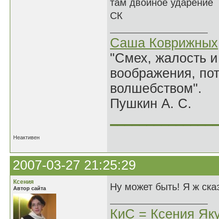
там двойное ударение
СК
Саша Коврижных
"Смех, жалость и
воображения, по
волшебством".
Пушкин А. С.
______________
Неактивен
2007-03-27 21:25:29
Ксения
Ну может быть! Я ж ска
Автор сайта
КиС = Ксения Як