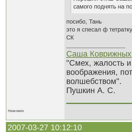
самого поднять на по
посибо, Тань
это я спесал ф тетратк
СК
Саша Коврижных
"Смех, жалость и
воображения, по
волшебством".
Пушкин А. С.
______________
Неактивен
2007-03-27 10:12:10