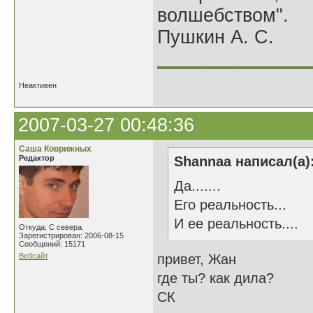
волшебством".
Пушкин А. С.
______________
Неактивен
2007-03-27 00:48:36
Саша Коврижных
Редактор
Shannaa написал(а)
Да.......
Его реальность...
И ее реальность....
Откуда: С севера.
Зарегистрирован: 2006-08-15
Сообщений: 15171
Вебсайт
привет, Жан
где ты? как дила?
СК