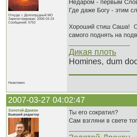
Недаром - первым Слов
Где даже Богу - этим с
Откуда: г. Долгопрудный МО
Зарегистрирован: 2006-03-24
Сообщений: 5753
Хороший стиш Саша! О 
самого поднять на подв
Дикая плоть
Homines, dum doce
______________
Неактивен
2007-03-27 04:02:47
Золотой-Дракон
Ты его сократил?
Бывший редактор
Сам взгляни в свете тог