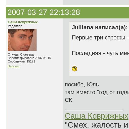
2007-03-27 22:13:28
Саша Коврижных
Редактор
Julliana написал(а):
Первые три строфы -
Последняя - чуть ме
Откуда: С севера.
Зарегистрирован: 2006-08-15
Сообщений: 15171
Вебсайт
посибо, Юль
там вместо "год от год
СК
Саша Коврижных
"Смех, жалость и