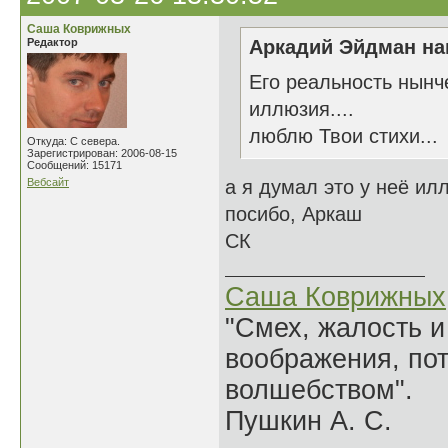
Саша Коврижных
Редактор
Аркадий Эйдман нап
Его реальность нынче
иллюзия....
люблю Твои стихи...
Откуда: С севера.
Зарегистрирован: 2006-08-15
Сообщений: 15171
Вебсайт
а я думал это у неё ил
посибо, Аркаш
СК
Саша Коврижных
"Смех, жалость и
воображения, по
волшебством".
Пушкин А. С.