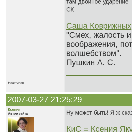
там двойное ударение
СК
Саша Коврижных
"Смех, жалость и
воображения, по
волшебством".
Пушкин А. С.
______________
Неактивен
2007-03-27 21:25:29
Ксения
Ну может быть! Я ж ска
Автор сайта
КиС = Ксения Як