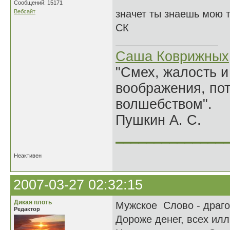
Сообщений: 15171
Вебсайт
значет ты знаешь мою 
СК
Саша Коврижных
"Смех, жалость и
воображения, по
волшебством".
Пушкин А. С.
______________
Неактивен
2007-03-27 02:32:15
Дикая плоть
Мужское Слово - драго
Редактор
Дороже денег, всех илл