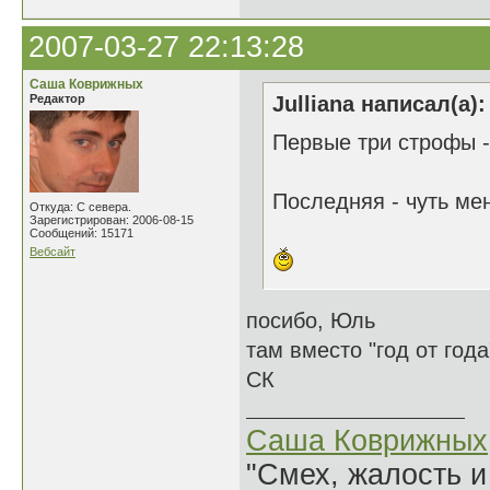
2007-03-27 22:13:28
Саша Коврижных
Редактор
Julliana написал(а):
Первые три строфы -
Последняя - чуть ме
Откуда: С севера.
Зарегистрирован: 2006-08-15
Сообщений: 15171
Вебсайт
посибо, Юль
там вместо "год от год
СК
Саша Коврижных
"Смех, жалость и