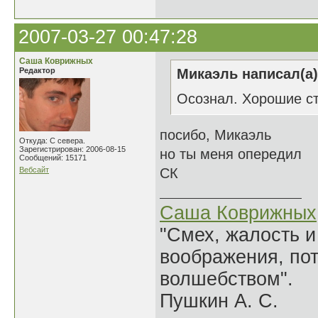
2007-03-27 00:47:28
Саша Коврижных
Редактор
Микаэль написал(а)
Осознал. Хорошие с
посибо, Микаэль
Откуда: С севера.
Зарегистрирован: 2006-08-15
но ты меня опередил
Сообщений: 15171
Вебсайт
СК
Саша Коврижных
"Смех, жалость и
воображения, по
волшебством".
Пушкин А. С.