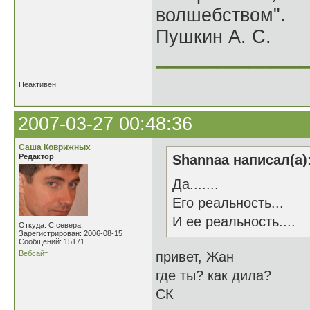
волшебством".
Пушкин А. С.
______________
Неактивен
2007-03-27 00:48:36
Саша Коврижных
Редактор
Shannaa написал(а)
Да.......
Его реальность...
И ее реальность....
Откуда: С севера.
Зарегистрирован: 2006-08-15
Сообщений: 15171
Вебсайт
привет, Жан
где ты? как дила?
СК