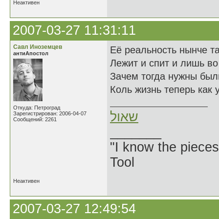
Неактивен
2007-03-27 11:31:11
Савл Иноземцев
Её реальность нынче та
антиАпостол
Лежит и спит и лишь во
Зачем тогда нужны был
Коль жизнь теперь как 
Откуда: Петроград
שאול
Зарегистрирован: 2006-04-07
Сообщений: 2261
_______
"I know the pieces
Tool
Неактивен
2007-03-27 12:49:54