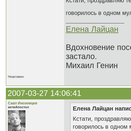
Кстати, проздравляю те
говорилось в одном му
Елена Лайцан
Вдохновение посе
застало.
Михаил Генин
Неактивен
2007-03-27 14:06:41
Савл Иноземцев
антиАпостол
Елена Лайцан напис
Кстати, проздравляю
говорилось в одном 