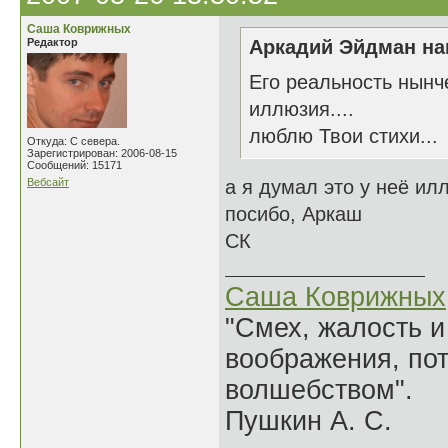
Саша Коврижных
Редактор
Аркадий Эйдман нап
Его реальность нынче
иллюзия....
люблю Твои стихи...
Откуда: С севера.
Зарегистрирован: 2006-08-15
Сообщений: 15171
Вебсайт
а я думал это у неё ил
посибо, Аркаш
СК
Саша Коврижных
"Смех, жалость и
воображения, по
волшебством".
Пушкин А. С.