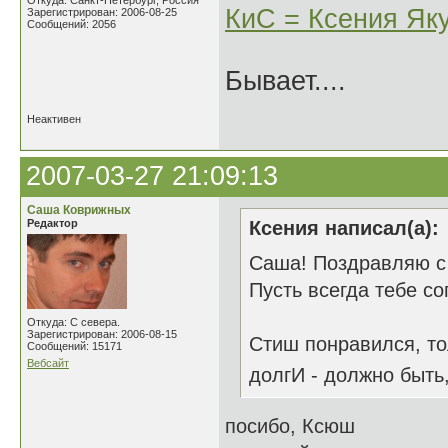
Откуда: Санкт-Петербург, Россия
КиС = Ксения Як
Зарегистрирован: 2006-08-25
Сообщений: 2056
Бывает....
Неактивен
2007-03-27 21:09:13
Саша Коврижных
Редактор
Ксения написал(а):
Саша! Поздравляю с п
Пусть всегда тебе с
Откуда: С севера.
Зарегистрирован: 2006-08-15
Стиш понравился, тол
Сообщений: 15171
Вебсайт
долгИ - должно быть,
посибо, Ксюш