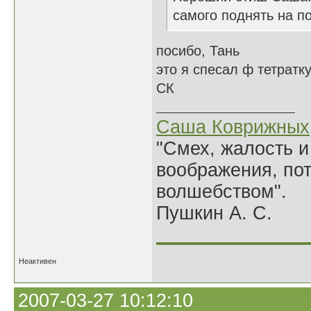
самого поднять на по
посибо, Тань
это я спесал ф тетратк
СК
Саша Коврижных
"Смех, жалость и
воображения, по
волшебством".
Пушкин А. С.
______________
Неактивен
2007-03-27 10:12:10