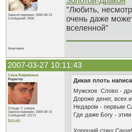
Золотой-Дракон
"Любить, несмотря
Зарегистрирован: 2006-08-15
очень даже может
Сообщений: 3936
вселенной"
______________
Неактивен
2007-03-27 10:11:43
Саша Коврижных
Редактор
Дикая плоть написа
Мужское Слово - дра
Дороже денег, всех 
Недаром - первым Сл
Откуда: С севера.
Зарегистрирован: 2006-08-15
Где даже Богу - эти
Сообщений: 15171
Вебсайт
Хороший стиш Саша! 