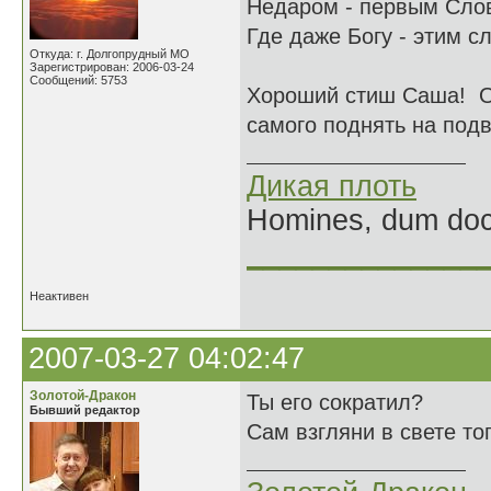
Недаром - первым Слов
Где даже Богу - этим с
Откуда: г. Долгопрудный МО
Зарегистрирован: 2006-03-24
Сообщений: 5753
Хороший стиш Саша! О 
самого поднять на подв
Дикая плоть
Homines, dum doce
______________
Неактивен
2007-03-27 04:02:47
Золотой-Дракон
Ты его сократил?
Бывший редактор
Сам взгляни в свете тог