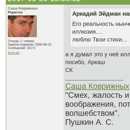
Саша Коврижных
Редактор
Аркадий Эйдман нап
Его реальность нынче
иллюзия....
люблю Твои стихи...
Откуда: С севера.
Зарегистрирован: 2006-08-15
Сообщений: 15171
Вебсайт
а я думал это у неё ил
посибо, Аркаш
СК
Саша Коврижных
"Смех, жалость и
воображения, по
волшебством".
Пушкин А. С.