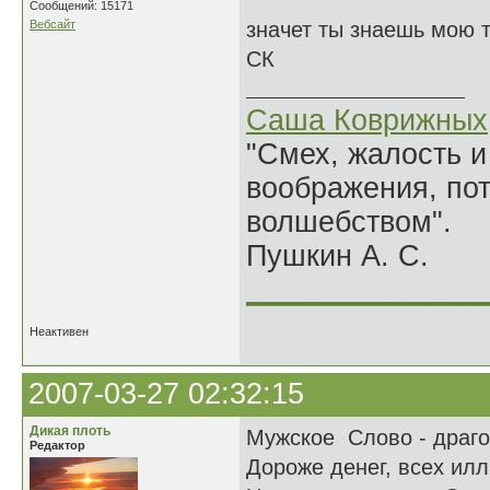
Сообщений: 15171
Вебсайт
значет ты знаешь мою 
СК
Саша Коврижных
"Смех, жалость и
воображения, по
волшебством".
Пушкин А. С.
______________
Неактивен
2007-03-27 02:32:15
Дикая плоть
Мужское Слово - драго
Редактор
Дороже денег, всех илл