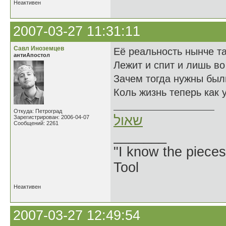
Неактивен
2007-03-27 11:31:11
Савл Иноземцев
Её реальность нынче та
антиАпостол
Лежит и спит и лишь во
Зачем тогда нужны был
Коль жизнь теперь как 
Откуда: Петроград
שאול
Зарегистрирован: 2006-04-07
Сообщений: 2261
_______
"I know the pieces
Tool
Неактивен
2007-03-27 12:49:54