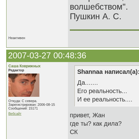
волшебством".
Пушкин А. С.
______________
Неактивен
2007-03-27 00:48:36
Саша Коврижных
Редактор
Shannaa написал(а)
Да.......
Его реальность...
И ее реальность....
Откуда: С севера.
Зарегистрирован: 2006-08-15
Сообщений: 15171
Вебсайт
привет, Жан
где ты? как дила?
СК