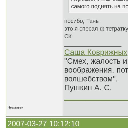
самого поднять на по
посибо, Тань
это я спесал ф тетратк
СК
Саша Коврижных
"Смех, жалость и
воображения, по
волшебством".
Пушкин А. С.
______________
Неактивен
2007-03-27 10:12:10