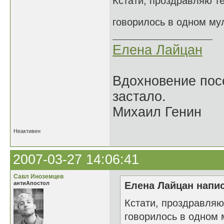
Кстати, проздравляю те
говорилось в одном му
Елена Лайцан
Вдохновение посе
застало.
Михаил Генин
Неактивен
2007-03-27 14:06:41
Савл Иноземцев
антиАпостол
Елена Лайцан напис
Кстати, проздравляю
говорилось в одном 