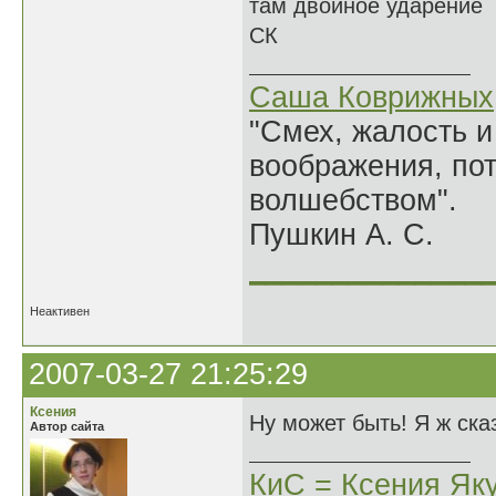
там двойное ударение
СК
Саша Коврижных
"Смех, жалость и
воображения, по
волшебством".
Пушкин А. С.
______________
Неактивен
2007-03-27 21:25:29
Ксения
Ну может быть! Я ж ска
Автор сайта
КиС = Ксения Як