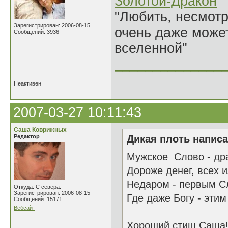
Золотой-Дракон
"Любить, несмотря
Зарегистрирован: 2006-08-15
очень даже может
Сообщений: 3936
вселенной"
______________
Неактивен
2007-03-27 10:11:43
Саша Коврижных
Редактор
Дикая плоть написа
Мужское Слово - дра
Дороже денег, всех 
Недаром - первым Сл
Откуда: С севера.
Зарегистрирован: 2006-08-15
Где даже Богу - эти
Сообщений: 15171
Вебсайт
Хороший стиш Саша! 