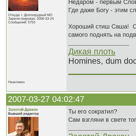
Недаром - первым Слов
Где даже Богу - этим с
Откуда: г. Долгопрудный МО
Зарегистрирован: 2006-03-24
Сообщений: 5753
Хороший стиш Саша! О 
самого поднять на подв
Дикая плоть
Homines, dum doce
______________
Неактивен
2007-03-27 04:02:47
Золотой-Дракон
Ты его сократил?
Бывший редактор
Сам взгляни в свете тог