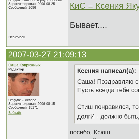
Откуда: Санкт-Петербург, Россия
КиС = Ксения Як
Зарегистрирован: 2006-08-25
Сообщений: 2056
Бывает....
Неактивен
2007-03-27 21:09:13
Саша Коврижных
Редактор
Ксения написал(а):
Саша! Поздравляю с п
Пусть всегда тебе с
Откуда: С севера.
Зарегистрирован: 2006-08-15
Стиш понравился, тол
Сообщений: 15171
Вебсайт
долгИ - должно быть,
посибо, Ксюш