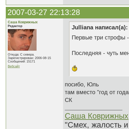
2007-03-27 22:13:28
Саша Коврижных
Редактор
Julliana написал(а):
Первые три строфы -
Последняя - чуть ме
Откуда: С севера.
Зарегистрирован: 2006-08-15
Сообщений: 15171
Вебсайт
посибо, Юль
там вместо "год от год
СК
Саша Коврижных
"Смех, жалость и