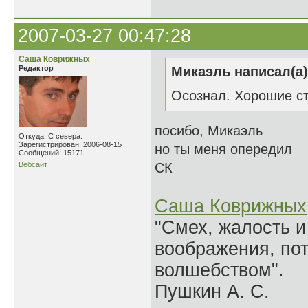
2007-03-27 00:47:28
Саша Коврижных
Редактор
Микаэль написал(а)
Осознал. Хорошие с
посибо, Микаэль
Откуда: С севера.
Зарегистрирован: 2006-08-15
но ты меня опередил
Сообщений: 15171
Вебсайт
СК
Саша Коврижных
"Смех, жалость и
воображения, по
волшебством".
Пушкин А. С.