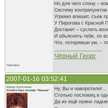
Но для чего слону – ко
Систему контрапунктов 
Угрюмо впишет, съев п
У Пирогова с Красной 
Достанет – суслить вол
И объяснять тебе, по в
Что, потерявши ум, – по
Чёрный Георг
Неактивен
2007-01-16 03:52:41
Ирина Залетаева
Ну, Вы и наворотили!...
Хозяйка бара литкафе "Маршак"
Столько пословиц в одн
Да их ещё нужно ладнень