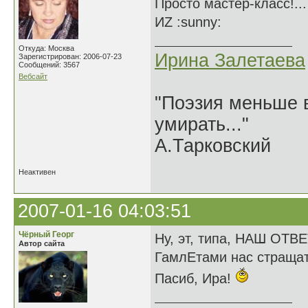
Просто мастер-класс!..
ИZ :sunny:
Откуда: Москва
Ирина Залетаева
Зарегистрирован: 2006-07-23
Сообщений: 3567
Вебсайт
"Поэзия меньше в
умирать..."
А.Тарковский
Неактивен
2007-01-16 04:03:51
Чёрный Георг
Ну, эт, типа, НАШ ОТВ
Автор сайта
ГамлЕтами нас страща
Пасиб, Ира!