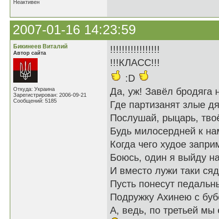
Неактивен
2007-01-16 14:23:59
Бикинеев Виталий
!!!!!!!!!!!!!!!!!
Автор сайта
!!!КЛАСС!!!
:D
Откуда: Украина
Да, уж! Завёл бродяга 
Зарегистрирован: 2006-09-21
Сообщений: 5185
Где партизанят злые дя
Послушай, рыцарь, тво
Будь милосердней к нам
Когда чего худое запри
Боюсь, один я выйду на
И вместо лужи таки сяд
Пусть понесут педальн
Подружку Ахинею с буб
А, ведь, по третьей мы 