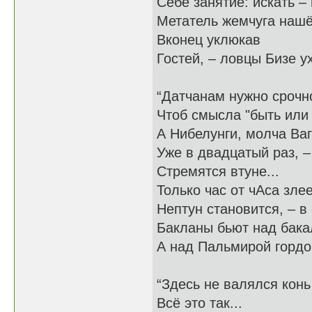
Себе занятие: искать – 
Метатель жемчуга нашё
Вконец уклюкав
Гостей, – ловцы Бизе у
“Датчанам нужно срочн
Чтоб смысла "быть или 
А Нибелунги, молча Ва
Уже в двадцатый раз, 
Стремятся втуне...
Только час от чАса зле
Нептун становится, – в 
Бакланы бьют над бак
А над Пальмирой гордо
“Здесь не валялся конь
Всё это так...