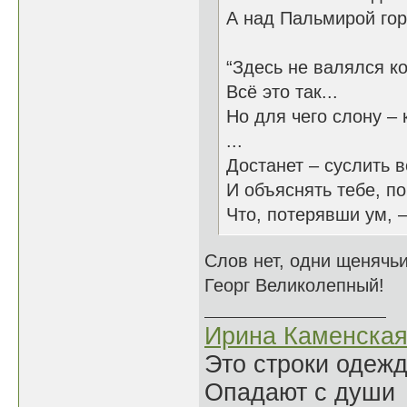
А над Пальмирой гор
“Здесь не валялся ко
Всё это так...
Но для чего слону – 
...
Достанет – суслить в
И объяснять тебе, п
Что, потерявши ум, –
Слов нет, одни щенячьи
Георг Великолепный!
Ирина Каменска
Это строки одеж
Опадают с души