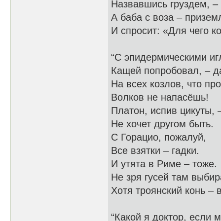
Назвавшись груздем, – 
А баба с воза – призем
И спросит: «Для чего к
“С эпидермическими иг
Кащей попробовал, – да
На всех козлов, что пр
Волков не напасёшь!
Платон, испив цикуты, 
Не хочет другом быть.
С Горацио, пожалуй,
Все взятки – гадки.
И утята в Риме – тоже.
Не зря гусей там выбир
Хотя троянский конь – 
“Какой я доктор, если 