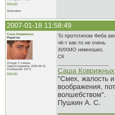
Вебсайт
Неактивен
2007-01-18 11:58:49
Саша Коврижных
То прототипом Феба вво
Редактор
чё-т как-то не очень
ХИХМО немношко.
СК
Откуда: С севера.
Зарегистрирован: 2006-08-15
Саша Коврижных
Сообщений: 15171
Вебсайт
"Смех, жалость и
воображения, по
волшебством".
Пушкин А. С.
______________