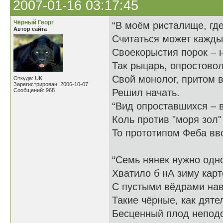
2007-01-16 03:17:45
Чёрный Георг
“В моём ристалище, гд
Автор сайта
Считаться может каждый
Своекорыстия порок – н
Так рыцарь, опростово
Свой монолог, притом 
Откуда: UK
Зарегистрирован: 2006-10-07
Сообщений: 968
Решил начать.
“Вид опроставшихся – 
Коль против "моря зол
То прототипом Феба вво
“Семь нянек нужно одн
Хватило б нА зиму кар
С пустыми вёдрами нав
Такие чёрные, как дяте
Бесценный плод непод