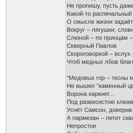
Не пропишу, пусть даже
Какой-то распечальный
О смысле жизни задаёт
Вокруг – лягушки, словн
Слюной – по принцам –
Скверный Павлов
Скороговоркой – вслух 
Чтоб медных лбов благ
“Медовых гор – тесны 
Не вышел "каменный цв
Ворона каркнет...
Под развесистою клюк
Уснёт Самсон, доверив 
А пармезан – летит скво
Непростое