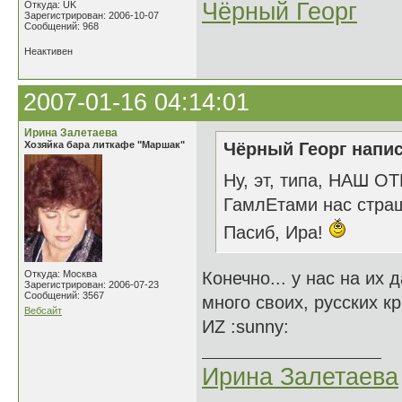
Чёрный Георг
Откуда: UK
Зарегистрирован: 2006-10-07
Сообщений: 968
Неактивен
2007-01-16 04:14:01
Ирина Залетаева
Хозяйка бара литкафе "Маршак"
Чёрный Георг напис
Ну, эт, типа, НАШ О
ГамлЕтами нас стра
Пасиб, Ира!
Откуда: Москва
Конечно... у нас на их
Зарегистрирован: 2006-07-23
Сообщений: 3567
много своих, русских к
Вебсайт
ИZ :sunny:
Ирина Залетаева