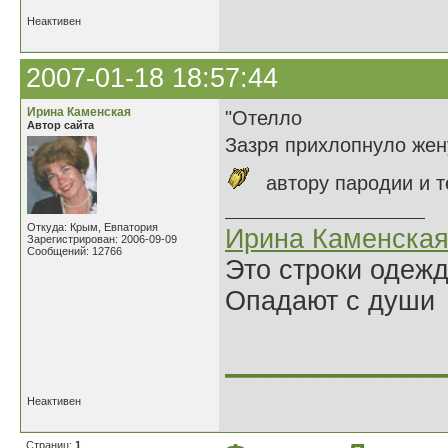
Неактивен
2007-01-18 18:57:44
Ирина Каменская
"Отелло
Автор сайта
Зазря прихлопнуло жен
автору пародии и т
Откуда: Крым, Евпатория
Ирина Каменска
Зарегистрирован: 2006-09-09
Сообщений: 12766
Это строки одеж
Опадают с души
______________
Неактивен
Страниц:
1