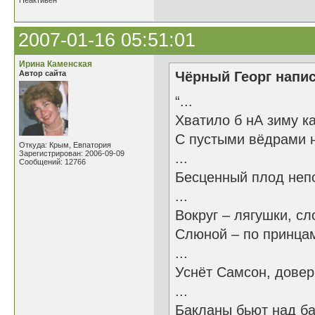
Неактивен
2007-01-16 05:51:01
Ирина Каменская
Автор сайта
Чёрный Георг напис
“...
Хватило б нА зиму к
С пустыми вёдрами н
Откуда: Крым, Евпатория
Зарегистрирован: 2006-09-09
...
Сообщений: 12766
Бесценный плод неп
...
Вокруг – лягушки, сл
Слюной – по принцам
...
Уснёт Самсон, довер
...
Бакланы бьют над б