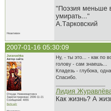
"Поэзия меньше в
умирать..."
А.Тарковский
Неактивен
2007-01-16 05:30:09
Juravushka
Ну, - ты это... - как п
Автор сайта
голову - сам знаешь...
Кладезь - глубока, одн
Спасибо.
Лидия Журавлёв
Откуда: Нижневартовск
Как жизнь? А жи
Зарегистрирован: 2006-11-21
Сообщений: 4055
Вебсайт