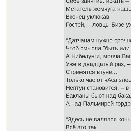
Себе занятие: искать – 
Метатель жемчуга нашё
Вконец уклюкав
Гостей, – ловцы Бизе у
“Датчанам нужно срочн
Чтоб смысла "быть или 
А Нибелунги, молча Ва
Уже в двадцатый раз, 
Стремятся втуне...
Только час от чАса зле
Нептун становится, – в 
Бакланы бьют над бак
А над Пальмирой гордо
“Здесь не валялся конь
Всё это так...