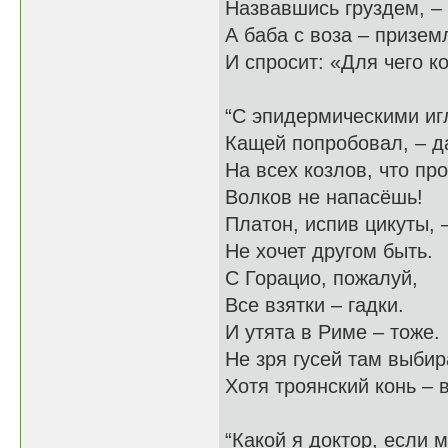
Назвавшись груздем, – 
А баба с воза – призем
И спросит: «Для чего к
“С эпидермическими иг
Кащей попробовал, – да
На всех козлов, что пр
Волков не напасёшь!
Платон, испив цикуты, 
Не хочет другом быть.
С Горацио, пожалуй,
Все взятки – гадки.
И утята в Риме – тоже.
Не зря гусей там выбир
Хотя троянский конь – 
“Какой я доктор, если 