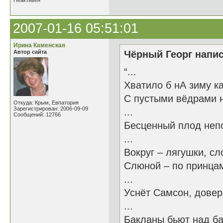
Неактивен
2007-01-16 05:51:01
Ирина Каменская
Автор сайта
Чёрный Георг напис
“...
Хватило б нА зиму к
С пустыми вёдрами н
Откуда: Крым, Евпатория
Зарегистрирован: 2006-09-09
...
Сообщений: 12766
Бесценный плод неп
...
Вокруг – лягушки, сл
Слюной – по принцам
...
Уснёт Самсон, довер
...
Бакланы бьют над б