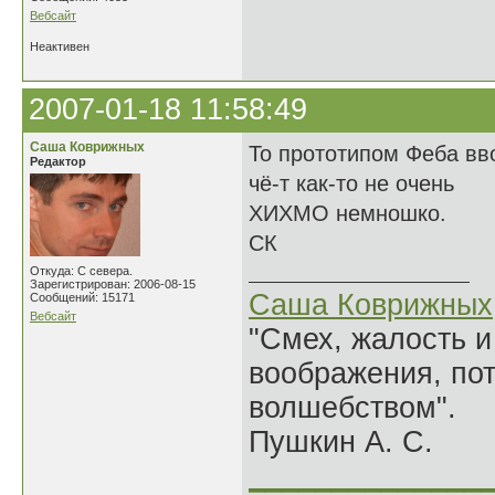
Вебсайт
Неактивен
2007-01-18 11:58:49
Саша Коврижных
То прототипом Феба вво
Редактор
чё-т как-то не очень
ХИХМО немношко.
СК
Откуда: С севера.
Зарегистрирован: 2006-08-15
Саша Коврижных
Сообщений: 15171
Вебсайт
"Смех, жалость и
воображения, по
волшебством".
Пушкин А. С.
______________