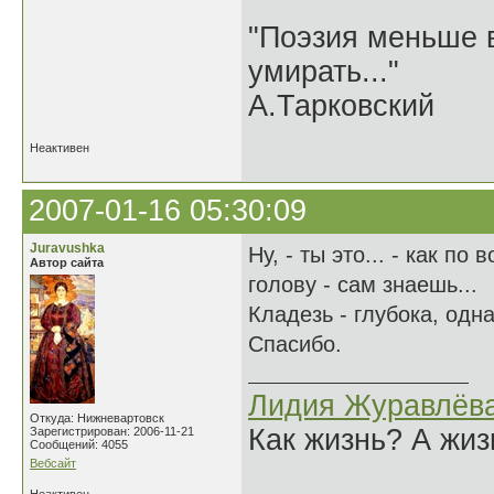
"Поэзия меньше в
умирать..."
А.Тарковский
Неактивен
2007-01-16 05:30:09
Juravushka
Ну, - ты это... - как п
Автор сайта
голову - сам знаешь...
Кладезь - глубока, одн
Спасибо.
Лидия Журавлёв
Откуда: Нижневартовск
Как жизнь? А жи
Зарегистрирован: 2006-11-21
Сообщений: 4055
Вебсайт