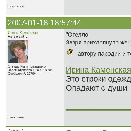
Неактивен
2007-01-18 18:57:44
Ирина Каменская
"Отелло
Автор сайта
Зазря прихлопнуло жен
автору пародии и т
Откуда: Крым, Евпатория
Ирина Каменска
Зарегистрирован: 2006-09-09
Сообщений: 12766
Это строки одеж
Опадают с души
______________
Неактивен
Страниц:
1