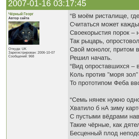
2007-01-16 03:17:45
Чёрный Георг
“В моём ристалище, гд
Автор сайта
Считаться может каждый
Своекорыстия порок – н
Так рыцарь, опростово
Свой монолог, притом 
Откуда: UK
Зарегистрирован: 2006-10-07
Сообщений: 968
Решил начать.
“Вид опроставшихся – 
Коль против "моря зол
То прототипом Феба вво
“Семь нянек нужно одн
Хватило б нА зиму кар
С пустыми вёдрами нав
Такие чёрные, как дяте
Бесценный плод непод