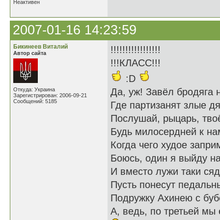
Неактивен
2007-01-16 14:23:59
Бикинеев Виталий
!!!!!!!!!!!!!!!!!
Автор сайта
!!!КЛАСС!!!
:D
Откуда: Украина
Да, уж! Завёл бродяга 
Зарегистрирован: 2006-09-21
Сообщений: 5185
Где партизанят злые дя
Послушай, рыцарь, тво
Будь милосердней к нам
Когда чего худое запри
Боюсь, один я выйду на
И вместо лужи таки сяд
Пусть понесут педальн
Подружку Ахинею с буб
А, ведь, по третьей мы 