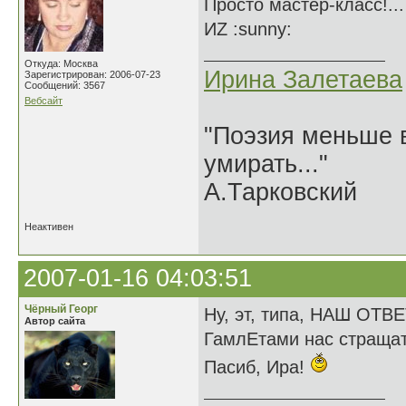
Просто мастер-класс!..
ИZ :sunny:
Откуда: Москва
Ирина Залетаева
Зарегистрирован: 2006-07-23
Сообщений: 3567
Вебсайт
"Поэзия меньше в
умирать..."
А.Тарковский
Неактивен
2007-01-16 04:03:51
Чёрный Георг
Ну, эт, типа, НАШ ОТВ
Автор сайта
ГамлЕтами нас страща
Пасиб, Ира!