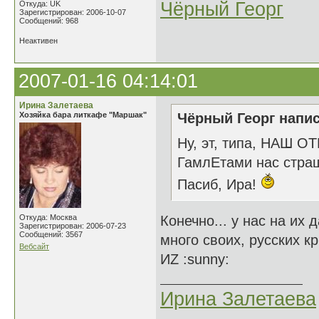
Чёрный Георг
Откуда: UK
Зарегистрирован: 2006-10-07
Сообщений: 968
Неактивен
2007-01-16 04:14:01
Ирина Залетаева
Хозяйка бара литкафе "Маршак"
Чёрный Георг напис
Ну, эт, типа, НАШ О
ГамлЕтами нас стра
Пасиб, Ира!
Откуда: Москва
Конечно... у нас на их
Зарегистрирован: 2006-07-23
Сообщений: 3567
много своих, русских к
Вебсайт
ИZ :sunny:
Ирина Залетаева