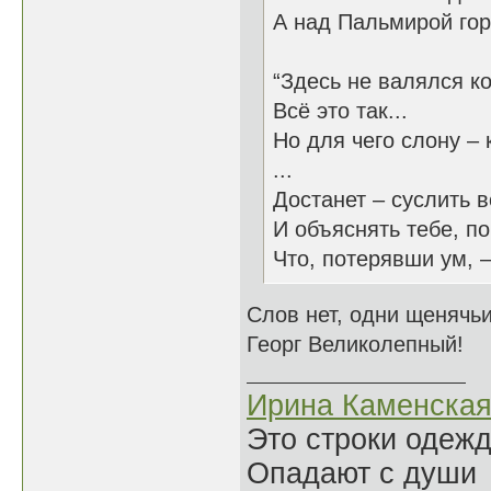
А над Пальмирой гор
“Здесь не валялся ко
Всё это так...
Но для чего слону – 
...
Достанет – суслить в
И объяснять тебе, п
Что, потерявши ум, –
Слов нет, одни щенячьи
Георг Великолепный!
Ирина Каменска
Это строки одеж
Опадают с души