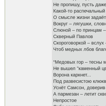
Не пропишу, пусть даже
Какой-то распечальный
О смысле жизни задаёт
Вокруг – лягушки, словн
Слюной – по принцам –
Скверный Павлов
Скороговоркой – вслух 
Чтоб медных лбов благ
“Медовых гор – тесны 
Не вышел "каменный цв
Ворона каркнет...
Под развесистою клюк
Уснёт Самсон, доверив 
А пармезан – летит скво
Непростое