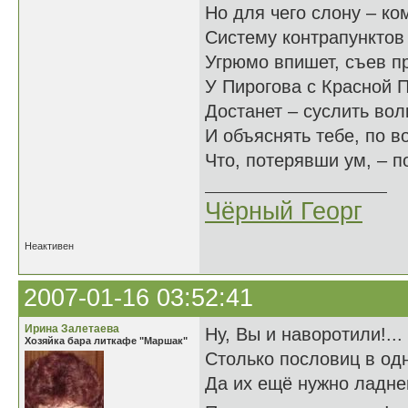
Но для чего слону – ко
Систему контрапунктов 
Угрюмо впишет, съев п
У Пирогова с Красной 
Достанет – суслить вол
И объяснять тебе, по в
Что, потерявши ум, – по
Чёрный Георг
Неактивен
2007-01-16 03:52:41
Ирина Залетаева
Ну, Вы и наворотили!...
Хозяйка бара литкафе "Маршак"
Столько пословиц в одн
Да их ещё нужно ладнень