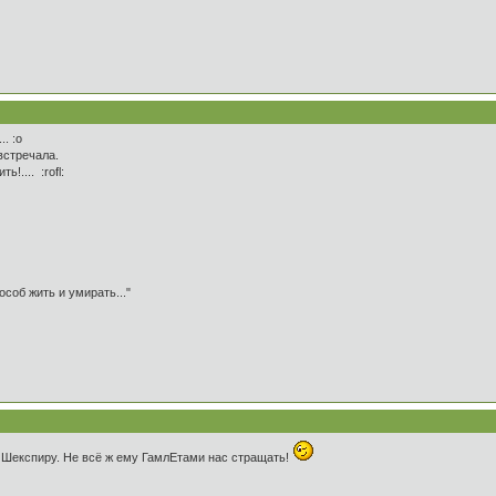
. :o
встречала.
!.... :rofl:
особ жить и умирать..."
 Шекспиру. Не всё ж ему ГамлЕтами нас стращать!