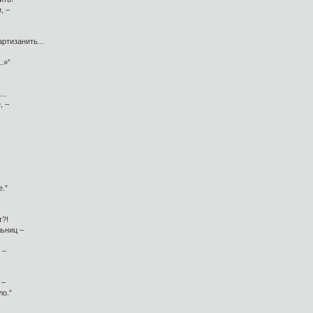
, –
ртизанить...
.»”
..
, –
е.”
т?!
ьниц –
 –
 –
ло.”