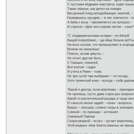
С пустыми вёдрами навстречу ходят кошки
Такие чёрные, как дятел на пожаре.
Бесценный плод неподобающих занятий, –
Назвавшись груздем, – в лес помчится – па
А баба с воза – приземлится на лукошко –
И спросит: «Для чего корове летом – сани?.
“С эпидермическими иглами – не бАлуй!
Кащей попробовал, – да яйца больно крУты.
На всех козлов, что промышляют в огороде
Волков не напасёшь!
Платон, испив цикуты, –
Не хочет другом быть.
С Горацио, пожалуй,
Все взятки – гадки.
И утята в Риме – тоже.
Не зря гусей там выбирают – по погоде,
Хотя троянский конь – всегда – себе дорож
“Какой я доктор, если мёртвому – припарки
Не пропишу, пусть даже сорок раз попроси
Какой-то распечальный рыцарь в чаще мел
О смысле жизни задаёт – коню – вопросы.
Вокруг – лягушки, словно тигры в зоопарке,
Слюной – по принцам – истекают.
Скверный Павлов
Скороговоркой – вслух – ругает веретениц,
Чтоб медных лбов благословенье не пропа