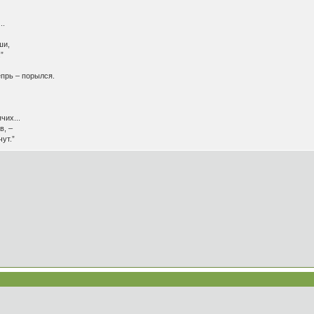
..
ши,
”
епрь – порылся.
чих...
в, –
чут.”