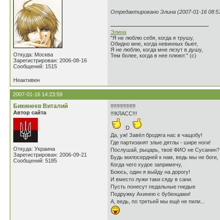
Отредактировано Элина (2007-01-16 08:51
Элина
"Я не люблю себя, когда я трушу,
Обидно мне, когда невинных бьют,
Я не люблю, когда мне лезут в душу,
Откуда: Москва
Тем более, когда в нее плюют." (с)
Зарегистрирован: 2006-08-16
Сообщений: 1515
Неактивен
2007-01-16 14:23:59
Бикинеев Виталий
!!!!!!!!!!!!!!!!!
Автор сайта
!!!КЛАСС!!!
:D
Да, уж! Завёл бродяга нас в чащобу!
Где партизанят злые дятлы - шире ноги!
Откуда: Украина
Послушай, рыцарь, твоё ФИО не Сусанин?
Зарегистрирован: 2006-09-21
Будь милосердней к нам, ведь мы не боги,
Сообщений: 5185
Когда чего худое запримечу,
Боюсь, один я выйду на дорогу!
И вместо лужи таки сяду в сани.
Пусть понесут педальные гнедые
Подружку Ахинею с бубенцами!
А, ведь, по третьей мы ещё не пили...