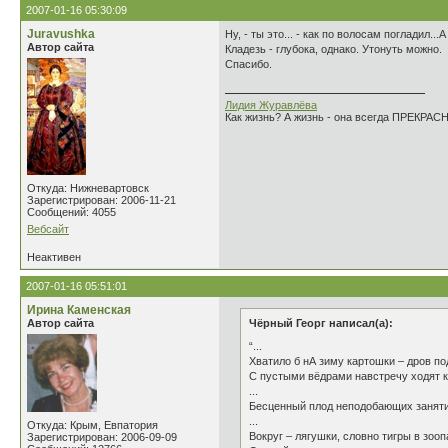
2007-01-16 05:30:09
Juravushka
Ну, - ты это... - как по волосам погладил...
Автор сайта
Кладезь - глубока, однако. Утонуть можно.
Спасибо.
Лидия Журавлёва
Как жизнь? А жизнь - она всегда ПРЕКРАСН
Откуда: Нижневартовск
Зарегистрирован: 2006-11-21
Сообщений: 4055
Вебсайт
Неактивен
2007-01-16 05:51:01
Ирина Каменская
Автор сайта
Чёрный Георг написал(а):
“...
Хватило б нА зиму картошки – дров по
С пустыми вёдрами навстречу ходят к
...
Бесценный плод неподобающих заняти
...
Откуда: Крым, Евпатория
Вокруг – лягушки, словно тигры в зооп
Зарегистрирован: 2006-09-09