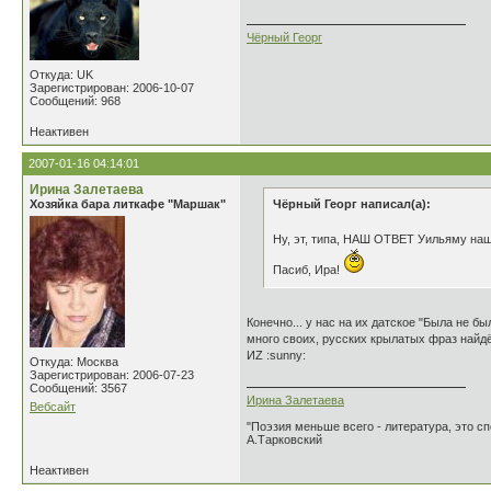
Чёрный Георг
Откуда: UK
Зарегистрирован: 2006-10-07
Сообщений: 968
Неактивен
2007-01-16 04:14:01
Ирина Залетаева
Хозяйка бара литкафе "Маршак"
Чёрный Георг написал(а):
Ну, эт, типа, НАШ ОТВЕТ Уильяму на
Пасиб, Ира!
Конечно... у нас на их датское "Была не б
много своих, русских крылатых фраз найдё
ИZ :sunny:
Откуда: Москва
Зарегистрирован: 2006-07-23
Сообщений: 3567
Ирина Залетаева
Вебсайт
"Поэзия меньше всего - литература, это сп
А.Тарковский
Неактивен