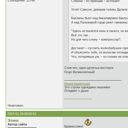
Сообщений: 12766
Слюной – по принцам – истекают.
...
Уснёт Самсон, доверив голову Далиле.
...
Бакланы бьют над бакалаврами баклу
А над Пальмирой гордо реют гамаюны.
“Здесь не валялся конь в пальто, но в
Всё это так...
Но для чего слону – компрессор?..
...
Достанет – суслить волкобабушек горя
И объяснять тебе, по волосам поглади
Что, потерявши ум, – по голове не пла
Слов нет, одни щенячьи восторги.
Георг Великолепный!
Ирина Каменская
Это строки одеждами лишними
Опадают с души
________________
Неактивен
2007-01-16 08:50:52
Элина
Автор сайта
Брависсимо!