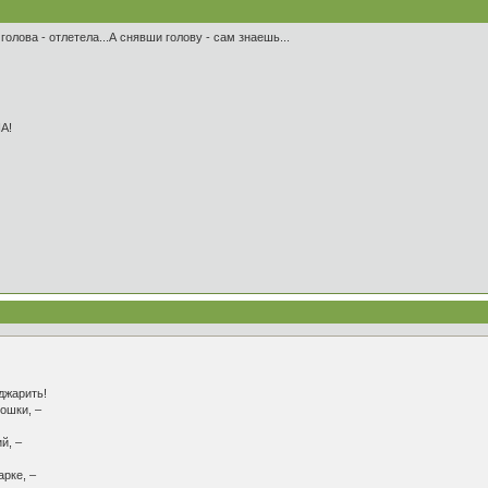
А голова - отлетела...А снявши голову - сам знаешь...
А!
джарить!
ошки, –
й, –
арке, –