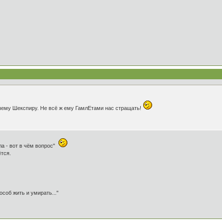
шему Шекспиру. Не всё ж ему ГамлЕтами нас стращать!
ыла - вот в чём вопрос"
тся.
особ жить и умирать..."