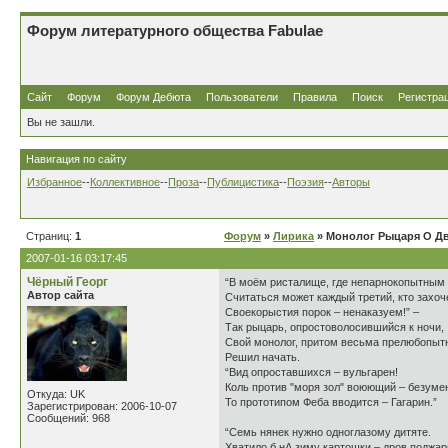
Форум литературного общества Fabulae
Сайт
Форум
Форум Дебюта
Пользователи
Правила
Поиск
Регистра
Вы не зашли.
Навигация по сайту
Избранное
--
Коллективное
--
Проза
--
Публицистика
--
Поэзия
--
Авторы
Страниц:
1
Форум
»
Лирика
» Монолог Рыцаря О Дв
2007-01-16 03:17:45
Чёрный Георг
“В моём ристалище, где непарнокопытным
Автор сайта
Считаться может каждый третий, кто захоче
Своекорыстия порок – ненаказуем!” –
Так рыцарь, опростоволосившийся к ночи,
Свой монолог, притом весьма прелюбопыт
Решил начать.
“Вид опроставшихся – вульгарен!
Коль против "моря зол" воюющий – безуме
Откуда: UK
То прототипом Феба вводится – Гагарин.”
Зарегистрирован: 2006-10-07
Сообщений: 968
“Семь нянек нужно одноглазому дитяте.
Хватило б нА зиму картошки – дров поджар