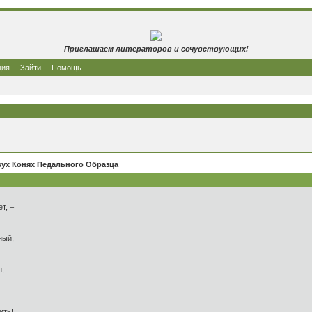
Приглашаем литераторов и сочувствующих!
ция
Зайти
Помощь
ух Конях Педального Образца
т, –
ный,
н,
ить!