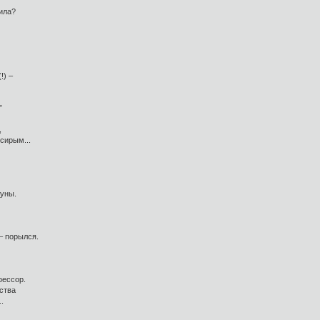
ила?
!) –
”
,
сирым...
туны.
 – порылся.
фессор.
ства
.