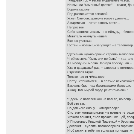
“Медовых гор – тесны моральные устои.
Не вышел "каменный цветок", – скажи, Дан
Ворона каркнет...
Под развесистою клюквой
Уснёт Самсон, доверив голову Далиле...
А пармезан – летит сквозь ветки...
Непростое
Себе занятие: искать – не жёлудь, – бисер (
Метатель жемчуга нашёл.
Вконец уклюкав
Гостей, – ловцы Бизе уходят – в телевизор.
“Датчанам нужно срочно строить мавзолеи
Чтоб смысла "быть или не быть" – хватало 
А Нибелунги, молча Вагнера прослушав –
Уже в двадцатый раз, – завоевать полмира
Стремятся втуне...
Только час от чАса злее
Нептун становится, – в связи с нехваткой 
Бакланы бьют над бакалаврами баклуши,
А над Пальмирой гордо реют гамаюны.”
“Здесь не валялся конь в пальто, но вепрь
Всё это так...
Но для чего слону – компрессор?..
Систему контрапунктов – в нотные тетради
Угрюмо впишет, съев прокисших щей, про
У Пирогова с Красной Пашечкой – бесстыд
Достанет – суслить волкобабушек горячих..
И объяснять тебе, по волосам погладив, –