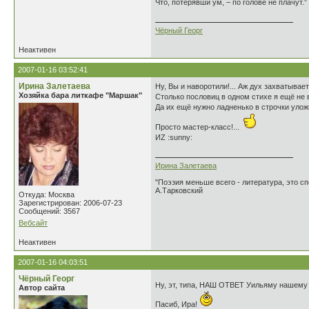
Что, потерявши ум, – по голове не плачут.”
Чёрный Георг
Неактивен
2007-01-16 03:52:41
Ирина Залетаева
Ну, Вы и наворотили!... Аж дух захватывает..
Хозяйка бара литкафе "Маршак"
Столько пословиц в одном стихе я ещё не 
Да их ещё нужно ладненько в строчки уложить
Просто мастер-класс!...
ИZ :sunny:
Ирина Залетаева
"Поэзия меньше всего - литература, это сп
А.Тарковский
Откуда: Москва
Зарегистрирован: 2006-07-23
Сообщений: 3567
Вебсайт
Неактивен
2007-01-16 04:03:51
Чёрный Георг
Ну, эт, типа, НАШ ОТВЕТ Уильяму нашему
Автор сайта
Пасиб, Ира!