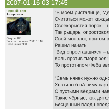
2007-01-16 03:17:45
Чёрный Георг
“В моём ристалище, гд
Автор сайта
Считаться может каждый
Своекорыстия порок – н
Так рыцарь, опростово
Свой монолог, притом 
Откуда: UK
Зарегистрирован: 2006-10-07
Сообщений: 968
Решил начать.
“Вид опроставшихся – 
Коль против "моря зол
То прототипом Феба вво
“Семь нянек нужно одн
Хватило б нА зиму кар
С пустыми вёдрами нав
Такие чёрные, как дяте
Бесценный плод непод