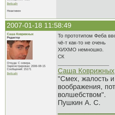
Вебсайт
Неактивен
2007-01-18 11:58:49
Саша Коврижных
То прототипом Феба вво
Редактор
чё-т как-то не очень
ХИХМО немношко.
СК
Откуда: С севера.
Зарегистрирован: 2006-08-15
Саша Коврижных
Сообщений: 15171
Вебсайт
"Смех, жалость и
воображения, по
волшебством".
Пушкин А. С.
______________