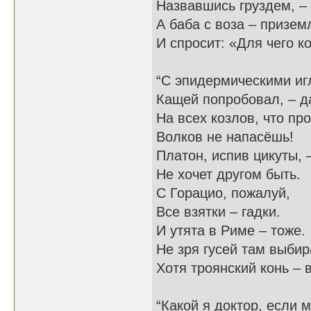
Назвавшись груздем, – 
А баба с воза – призем
И спросит: «Для чего к
“С эпидермическими иг
Кащей попробовал, – да
На всех козлов, что пр
Волков не напасёшь!
Платон, испив цикуты, 
Не хочет другом быть.
С Горацио, пожалуй,
Все взятки – гадки.
И утята в Риме – тоже.
Не зря гусей там выбир
Хотя троянский конь – 
“Какой я доктор, если 