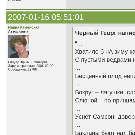
Неактивен
2007-01-16 05:51:01
Ирина Каменская
Автор сайта
Чёрный Георг напис
“...
Хватило б нА зиму к
С пустыми вёдрами н
Откуда: Крым, Евпатория
Зарегистрирован: 2006-09-09
...
Сообщений: 12766
Бесценный плод неп
...
Вокруг – лягушки, сл
Слюной – по принцам
...
Уснёт Самсон, довер
...
Бакланы бьют над б