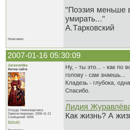
"Поэзия меньше в
умирать..."
А.Тарковский
Неактивен
2007-01-16 05:30:09
Juravushka
Ну, - ты это... - как п
Автор сайта
голову - сам знаешь...
Кладезь - глубока, одн
Спасибо.
Лидия Журавлёв
Откуда: Нижневартовск
Как жизнь? А жи
Зарегистрирован: 2006-11-21
Сообщений: 4055
Вебсайт