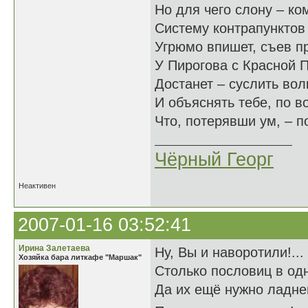
Но для чего слону – ко
Систему контрапунктов 
Угрюмо впишет, съев п
У Пирогова с Красной 
Достанет – суслить вол
И объяснять тебе, по в
Что, потерявши ум, – по
Чёрный Георг
Неактивен
2007-01-16 03:52:41
Ирина Залетаева
Ну, Вы и наворотили!...
Хозяйка бара литкафе "Маршак"
Столько пословиц в одн
Да их ещё нужно ладнень