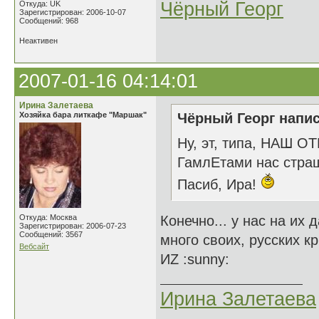
Чёрный Георг
Откуда: UK
Зарегистрирован: 2006-10-07
Сообщений: 968
Неактивен
2007-01-16 04:14:01
Ирина Залетаева
Хозяйка бара литкафе "Маршак"
Чёрный Георг напис
Ну, эт, типа, НАШ О
ГамлЕтами нас стра
Пасиб, Ира!
Откуда: Москва
Конечно... у нас на их
Зарегистрирован: 2006-07-23
Сообщений: 3567
много своих, русских к
Вебсайт
ИZ :sunny:
Ирина Залетаева