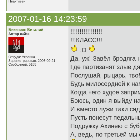
Неактивен
2007-01-16 14:23:59
Бикинеев Виталий
!!!!!!!!!!!!!!!!!
Автор сайта
!!!КЛАСС!!!
:D
Откуда: Украина
Да, уж! Завёл бродяга 
Зарегистрирован: 2006-09-21
Сообщений: 5185
Где партизанят злые дя
Послушай, рыцарь, тво
Будь милосердней к нам
Когда чего худое запри
Боюсь, один я выйду на
И вместо лужи таки сяд
Пусть понесут педальн
Подружку Ахинею с буб
А, ведь, по третьей мы 