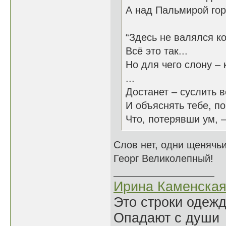
А над Пальмирой гор
“Здесь не валялся ко
Всё это так...
Но для чего слону – 
...
Достанет – суслить в
И объяснять тебе, п
Что, потерявши ум, –
Слов нет, одни щенячьи
Георг Великолепный!
Ирина Каменска
Это строки одеж
Опадают с души