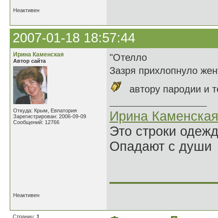
Неактивен
2007-01-18 18:57:44
Ирина Каменская
"Отелло
Автор сайта
Зазря прихлопнуло жен
автору пародии и т
Откуда: Крым, Евпатория
Ирина Каменска
Зарегистрирован: 2006-09-09
Сообщений: 12766
Это строки одеж
Опадают с души
______________
Неактивен
Страниц:
1