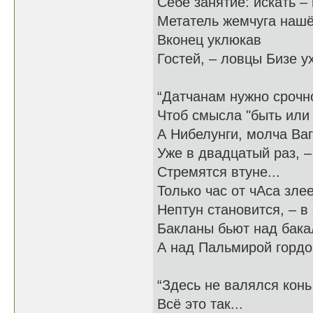
Себе занятие: искать – 
Метатель жемчуга нашё
Вконец уклюкав
Гостей, – ловцы Бизе у
“Датчанам нужно срочн
Чтоб смысла "быть или 
А Нибелунги, молча Ва
Уже в двадцатый раз, 
Стремятся втуне...
Только час от чАса зле
Нептун становится, – в 
Бакланы бьют над бак
А над Пальмирой гордо
“Здесь не валялся конь
Всё это так...