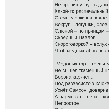
Не пропишу, пусть даже
Какой-то распечальный
О смысле жизни задаёт
Вокруг – лягушки, словн
Слюной – по принцам –
Скверный Павлов
Скороговоркой – вслух 
Чтоб медных лбов благ
“Медовых гор – тесны 
Не вышел "каменный цв
Ворона каркнет...
Под развесистою клюк
Уснёт Самсон, доверив 
А пармезан – летит скво
Непростое