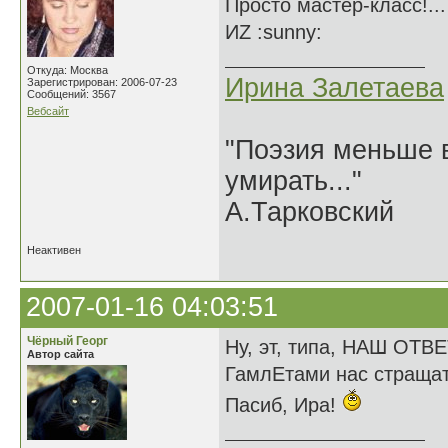
Просто мастер-класс!..
ИZ :sunny:
Откуда: Москва
Ирина Залетаева
Зарегистрирован: 2006-07-23
Сообщений: 3567
Вебсайт
"Поэзия меньше в
умирать..."
А.Тарковский
Неактивен
2007-01-16 04:03:51
Чёрный Георг
Ну, эт, типа, НАШ ОТВ
Автор сайта
ГамлЕтами нас страща
Пасиб, Ира!