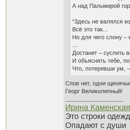
А над Пальмирой гор
“Здесь не валялся ко
Всё это так...
Но для чего слону – 
...
Достанет – суслить в
И объяснять тебе, п
Что, потерявши ум, –
Слов нет, одни щенячьи
Георг Великолепный!
Ирина Каменска
Это строки одеж
Опадают с души