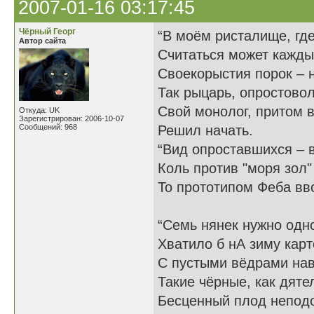
2007-01-16 03:17:45
Чёрный Георг
“В моём ристалище, гд
Автор сайта
Считаться может каждый
Своекорыстия порок – н
Так рыцарь, опростово
Свой монолог, притом 
Откуда: UK
Зарегистрирован: 2006-10-07
Сообщений: 968
Решил начать.
“Вид опроставшихся – 
Коль против "моря зол
То прототипом Феба вво
“Семь нянек нужно одн
Хватило б нА зиму кар
С пустыми вёдрами нав
Такие чёрные, как дяте
Бесценный плод непод