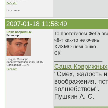
Вебсайт
Неактивен
2007-01-18 11:58:49
Саша Коврижных
То прототипом Феба вво
Редактор
чё-т как-то не очень
ХИХМО немношко.
СК
Откуда: С севера.
Зарегистрирован: 2006-08-15
Саша Коврижных
Сообщений: 15171
Вебсайт
"Смех, жалость и
воображения, по
волшебством".
Пушкин А. С.
______________