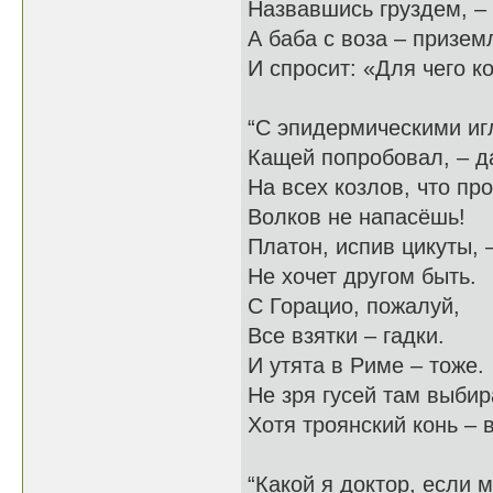
Назвавшись груздем, – 
А баба с воза – призем
И спросит: «Для чего к
“С эпидермическими иг
Кащей попробовал, – да
На всех козлов, что пр
Волков не напасёшь!
Платон, испив цикуты, 
Не хочет другом быть.
С Горацио, пожалуй,
Все взятки – гадки.
И утята в Риме – тоже.
Не зря гусей там выбир
Хотя троянский конь – 
“Какой я доктор, если 