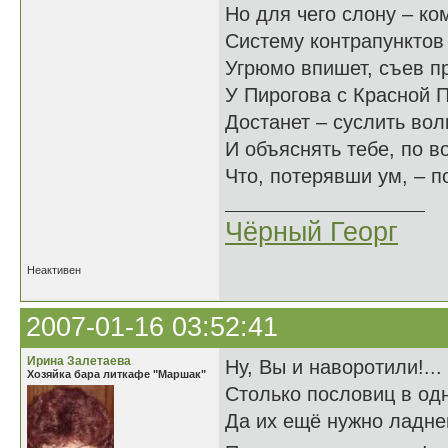
Но для чего слону – ко
Систему контрапунктов 
Угрюмо впишет, съев п
У Пирогова с Красной 
Достанет – суслить вол
И объяснять тебе, по в
Что, потерявши ум, – по
Чёрный Георг
Неактивен
2007-01-16 03:52:41
Ирина Залетаева
Ну, Вы и наворотили!...
Хозяйка бара литкафе "Маршак"
Столько пословиц в одн
Да их ещё нужно ладнень