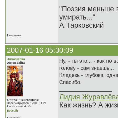
"Поэзия меньше в
умирать..."
А.Тарковский
Неактивен
2007-01-16 05:30:09
Juravushka
Ну, - ты это... - как п
Автор сайта
голову - сам знаешь...
Кладезь - глубока, одн
Спасибо.
Лидия Журавлёв
Откуда: Нижневартовск
Как жизнь? А жи
Зарегистрирован: 2006-11-21
Сообщений: 4055
Вебсайт