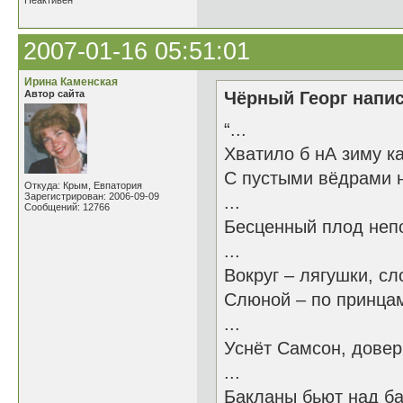
Неактивен
2007-01-16 05:51:01
Ирина Каменская
Автор сайта
Чёрный Георг напис
“...
Хватило б нА зиму к
С пустыми вёдрами н
Откуда: Крым, Евпатория
Зарегистрирован: 2006-09-09
...
Сообщений: 12766
Бесценный плод неп
...
Вокруг – лягушки, сл
Слюной – по принцам
...
Уснёт Самсон, довер
...
Бакланы бьют над б