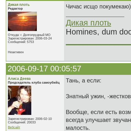
Дикая плоть
Чичас исщо покумекаю)
Редактор
Дикая плоть
Homines, dum doce
Откуда: г. Долгопрудный МО
Зарегистрирован: 2006-03-24
______________
Сообщений: 5753
Неактивен
2006-09-17 00:05:57
Алиса Деева
Тань, а если:
Председатель клуба самоубийц
Знатный ужин, -жестков
Вообще, если есть возм
всегда улучшает звучан
Зарегистрирован: 2006-02-10
Сообщений: 20033
малость.
Вебсайт