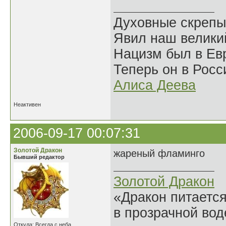
Духовные скрепы
Явил наш велики
Нацизм был в Евр
Теперь он в Росс
Алиса Деева
Неактивен
2006-09-17 00:07:31
Золотой Дракон
жареный фламинго
Бывший редактор
Золотой Дракон
«Дракон питается
в прозрачной во
Откуда: Всегда с неба