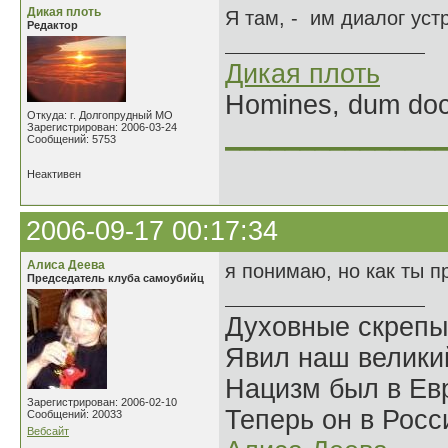
Дикая плоть
Я там, - им диалог уст
Редактор
Дикая плоть
Homines, dum doce
Откуда: г. Долгопрудный МО
Зарегистрирован: 2006-03-24
______________
Сообщений: 5753
Неактивен
2006-09-17 00:17:34
Алиса Деева
я понимаю, но как ты п
Председатель клуба самоубийц
Духовные скрепы
Явил наш велики
Нацизм был в Евр
Зарегистрирован: 2006-02-10
Теперь он в Росс
Сообщений: 20033
Вебсайт