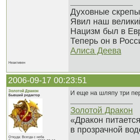
Духовные скрепы
Явил наш велики
Нацизм был в Евр
Теперь он в Росс
Алиса Деева
Неактивен
2006-09-17 00:23:51
Золотой Дракон
И еще на шляпу три пер
Бывший редактор
Золотой Дракон
«Дракон питается
в прозрачной во
______________
Откуда: Всегда с неба