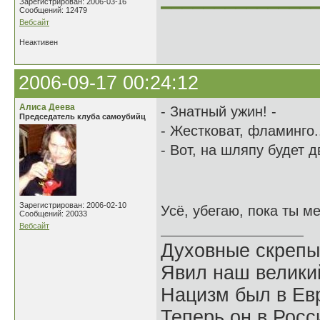
Зарегистрирован: 2006-03-16
Сообщений: 12479
Вебсайт
Неактивен
2006-09-17 00:24:12
Алиса Деева
- Знатный ужин! -
Председатель клуба самоубийц
- Жестковат, фламинго..
- Вот, на шляпу будет д
Зарегистрирован: 2006-02-10
Усё, убегаю, пока ты м
Сообщений: 20033
Вебсайт
Духовные скрепы
Явил наш велики
Нацизм был в Евр
Теперь он в Росс