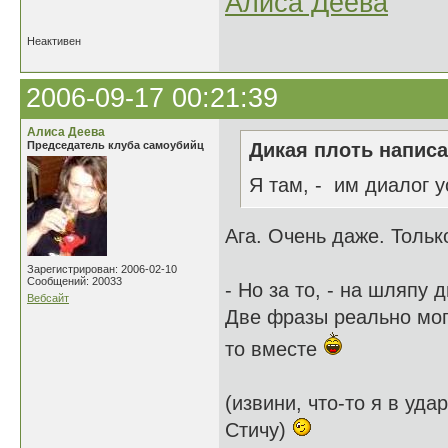
Алиса Деева
Неактивен
2006-09-17 00:21:39
Алиса Деева
Председатель клуба самоубийц
Дикая плоть написа
Я там, - им диалог у
Ага. Очень даже. Тольк
Зарегистрирован: 2006-02-10
Сообщений: 20033
- Но за то, - на шляпу 
Вебсайт
Две фразы реально могл
то вместе
(извини, что-то я в уда
Стичу)