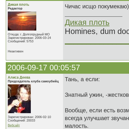
Дикая плоть
Чичас исщо покумекаю)
Редактор
Дикая плоть
Homines, dum doce
Откуда: г. Долгопрудный МО
Зарегистрирован: 2006-03-24
______________
Сообщений: 5753
Неактивен
2006-09-17 00:05:57
Алиса Деева
Тань, а если:
Председатель клуба самоубийц
Знатный ужин, -жестков
Вообще, если есть возм
всегда улучшает звучан
Зарегистрирован: 2006-02-10
Сообщений: 20033
малость.
Вебсайт