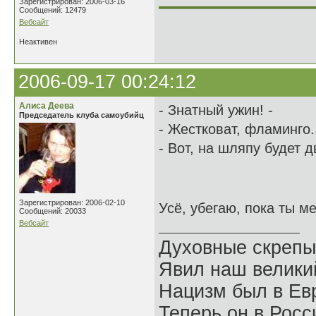
Зарегистрирован: 2006-03-16
Сообщений: 12479
Вебсайт
Неактивен
2006-09-17 00:24:12
Алиса Деева
- Знатный ужин! -
Председатель клуба самоубийц
- Жестковат, фламинго..
- Вот, на шляпу будет д
Зарегистрирован: 2006-02-10
Усё, убегаю, пока ты м
Сообщений: 20033
Вебсайт
Духовные скрепы
Явил наш велики
Нацизм был в Евр
Теперь он в Росс