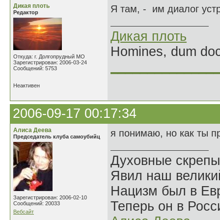
Дикая плоть
Я там, - им диалог уст
Редактор
Дикая плоть
Homines, dum doce
Откуда: г. Долгопрудный МО
Зарегистрирован: 2006-03-24
______________
Сообщений: 5753
Неактивен
2006-09-17 00:17:34
Алиса Деева
я понимаю, но как ты п
Председатель клуба самоубийц
Духовные скрепы
Явил наш велики
Нацизм был в Евр
Зарегистрирован: 2006-02-10
Теперь он в Росс
Сообщений: 20033
Вебсайт