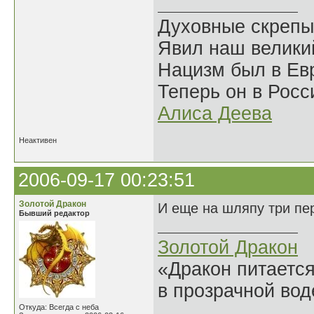
Духовные скрепы
Явил наш велики
Нацизм был в Евр
Теперь он в Росс
Алиса Деева
Неактивен
2006-09-17 00:23:51
Золотой Дракон
И еще на шляпу три пер
Бывший редактор
Золотой Дракон
«Дракон питается
в прозрачной во
______________
Откуда: Всегда с неба