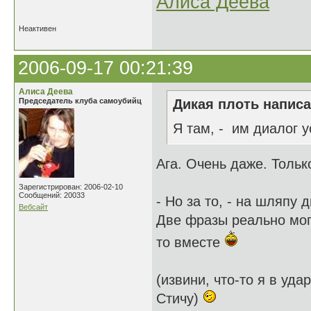
Алиса Деева
Неактивен
2006-09-17 00:21:39
Алиса Деева
Председатель клуба самоубийц
Дикая плоть написа
Я там, - им диалог у
Ага. Очень даже. Тольк
Зарегистрирован: 2006-02-10
Сообщений: 20033
- Но за то, - на шляпу 
Вебсайт
Две фразы реально могл
то вместе
(извини, что-то я в уда
Стичу)