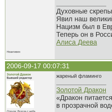
Духовные скрепы
Явил наш велики
Нацизм был в Евр
Теперь он в Росс
Алиса Деева
Неактивен
2006-09-17 00:07:31
Золотой Дракон
жареный фламинго
Бывший редактор
Золотой Дракон
«Дракон питается
в прозрачной во
Откуда: Всегда с неба