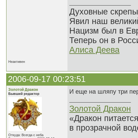
Духовные скрепы
Явил наш велики
Нацизм был в Евр
Теперь он в Росс
Алиса Деева
Неактивен
2006-09-17 00:23:51
Золотой Дракон
И еще на шляпу три пер
Бывший редактор
Золотой Дракон
«Дракон питается
в прозрачной во
______________
Откуда: Всегда с неба