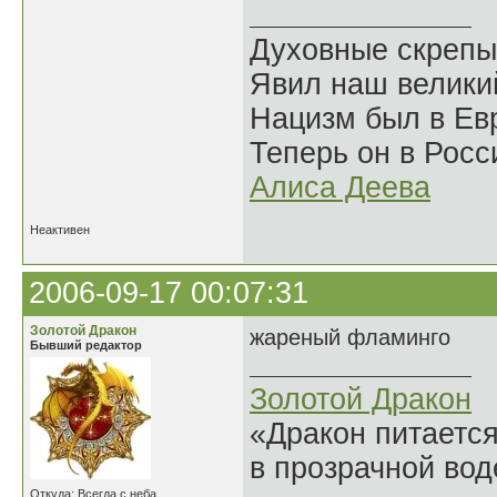
Духовные скрепы
Явил наш велики
Нацизм был в Евр
Теперь он в Росс
Алиса Деева
Неактивен
2006-09-17 00:07:31
Золотой Дракон
жареный фламинго
Бывший редактор
Золотой Дракон
«Дракон питается
в прозрачной во
Откуда: Всегда с неба