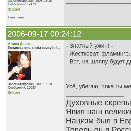
Зарегистрирован: 2006-03-16
Сообщений: 12479
Вебсайт
Неактивен
2006-09-17 00:24:12
Алиса Деева
- Знатный ужин! -
Председатель клуба самоубийц
- Жестковат, фламинго..
- Вот, на шляпу будет д
Зарегистрирован: 2006-02-10
Усё, убегаю, пока ты м
Сообщений: 20033
Вебсайт
Духовные скрепы
Явил наш велики
Нацизм был в Евр
Теперь он в Росс