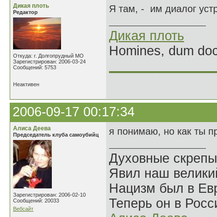
Дикая плоть
Я там, - им диалог уст
Редактор
Дикая плоть
Homines, dum doce
Откуда: г. Долгопрудный МО
Зарегистрирован: 2006-03-24
______________
Сообщений: 5753
Неактивен
2006-09-17 00:17:34
Алиса Деева
я понимаю, но как ты п
Председатель клуба самоубийц
Духовные скрепы
Явил наш велики
Нацизм был в Евр
Зарегистрирован: 2006-02-10
Теперь он в Росс
Сообщений: 20033
Вебсайт