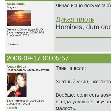
Дикая плоть
Чичас исщо покумекаю)
Редактор
Дикая плоть
Homines, dum doce
Откуда: г. Долгопрудный МО
Зарегистрирован: 2006-03-24
______________
Сообщений: 5753
Неактивен
2006-09-17 00:05:57
Алиса Деева
Тань, а если:
Председатель клуба самоубийц
Знатный ужин, -жестков
Вообще, если есть возм
всегда улучшает звучан
Зарегистрирован: 2006-02-10
Сообщений: 20033
малость.
Вебсайт