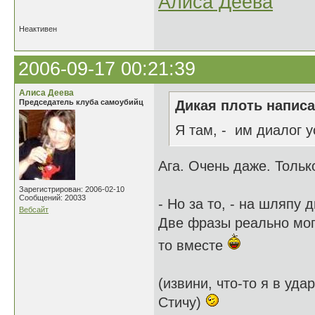
Алиса Деева
Неактивен
2006-09-17 00:21:39
Алиса Деева
Председатель клуба самоубийц
Дикая плоть написа
Я там, - им диалог у
Ага. Очень даже. Тольк
Зарегистрирован: 2006-02-10
Сообщений: 20033
- Но за то, - на шляпу 
Вебсайт
Две фразы реально могл
то вместе
(извини, что-то я в уда
Стичу)