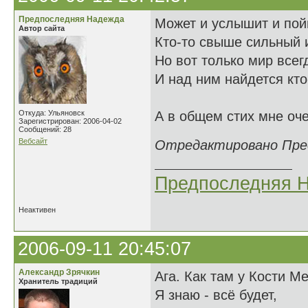
Предпоследняя Надежда
Может и услышит и пой
Автор сайта
Кто-то свыше сильный 
Но вот только мир всег
И над ним найдется кто-
Откуда: Ульяновск
А в общем стих мне оче
Зарегистрирован: 2006-04-02
Сообщений: 28
Вебсайт
Отредактировано Предп
Предпоследняя 
Неактивен
2006-09-11 20:45:07
Александр Зрячкин
Ага. Как там у Кости М
Хранитель традиций
Я знаю - всё будет,