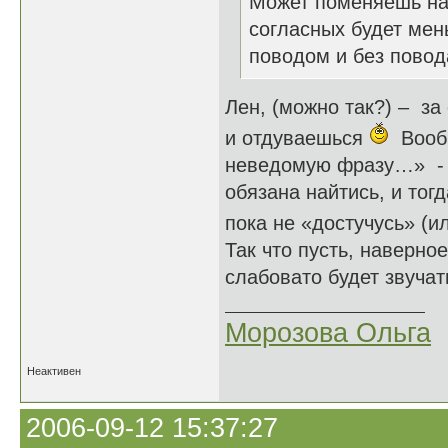
Может поменяешь на 
согласных будет мен
поводом и без повод
Лен, (можно так?) – за
и отдуваешься
Вообщ
неведомую фразу…» - н
обязана найтись, и тогд
пока не «достучусь» (
Так что пусть, наверное
слабовато будет звучать
Морозова Ольга
Неактивен
2006-09-12 15:37:27