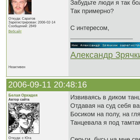
Забудьте люди я так бо
Так примерно?
Откуда: Саратов
Зарегистрирован: 2006-02-14
Сообщений: 2849
С интересом,
Вебсайт
Александр Зрячк
Неактивен
2006-09-11 20:48:16
Белая Орхидея
Извиваясь в диком танц
Автор сайта
Отдавая на суд себя ва
Босиком на полу, на гл
Танцевала я под тамта
Откуда: с Юга
Серьги, бусы на мне св