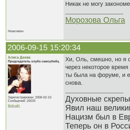
Никак не могу закономе
Морозова Ольга
Неактивен
2006-09-15 15:20:34
Алиса Деева
Хи, Оль, смешно, но я
Председатель клуба самоубийц
через некоторое время 
ты была на форуме, и е
снова.
Духовные скрепы
Зарегистрирован: 2006-02-10
Сообщений: 20033
Явил наш велики
Вебсайт
Нацизм был в Евр
Теперь он в Росс