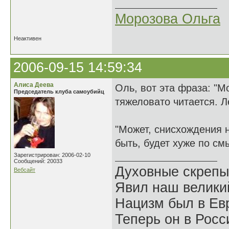
Морозова Ольга
Неактивен
2006-09-15 14:59:34
Алиса Деева
Оль, вот эта фраза: "М
Председатель клуба самоубийц
тяжеловато читается. Л
"Может, снисхождения н
быть, будет хуже по см
Зарегистрирован: 2006-02-10
Сообщений: 20033
Духовные скрепы
Вебсайт
Явил наш велики
Нацизм был в Евр
Теперь он в Росс