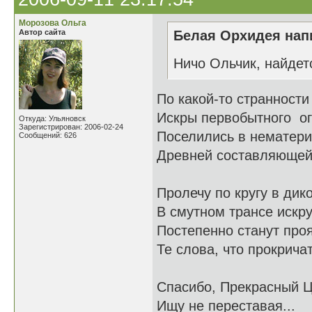
Морозова Ольга
Автор сайта
Белая Орхидея напи
Ничо Ольчик, найдет
По какой-то странности
Искры первобытного о
Откуда: Ульяновск
Зарегистрирован: 2006-02-24
Поселились в нематери
Сообщений: 626
Древней составляюще
Пролечу по кругу в дик
В смутном трансе искр
Постепенно станут про
Те слова, что прокрича
Спасибо, Прекрасный Ц
Ищу не переставая...