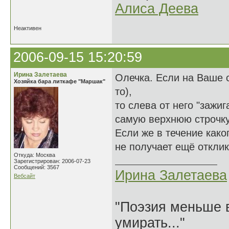
Алиса Деева
Неактивен
2006-09-15 15:20:59
Ирина Залетаева
Олечка. Если на Ваше 
Хозяйка бара литкафе "Маршак"
то),
то слева от него "зажи
самую верхнюю строчк
Если же в течение како
не получает ещё отклик
Откуда: Москва
Зарегистрирован: 2006-07-23
Сообщений: 3567
Ирина Залетаева
Вебсайт
"Поэзия меньше в
умирать..."