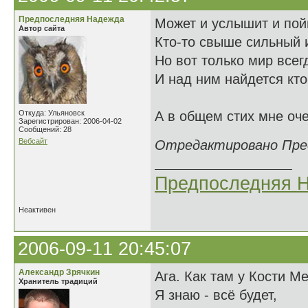
Предпоследняя Надежда
Может и услышит и пой
Автор сайта
Кто-то свыше сильный 
Но вот только мир всег
И над ним найдется кто-
Откуда: Ульяновск
А в общем стих мне оче
Зарегистрирован: 2006-04-02
Сообщений: 28
Вебсайт
Отредактировано Предп
Предпоследняя 
Неактивен
2006-09-11 20:45:07
Александр Зрячкин
Ага. Как там у Кости М
Хранитель традиций
Я знаю - всё будет,