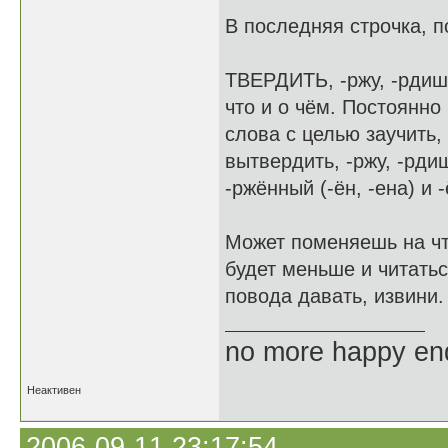
В последняя строчка, п
ТВЕРДИТЬ, -ржу, -рдишь;
что и о чём. Постоянно 
слова с целью заучить, 
вытвердить, -ржу, -рдиш
-ржённый (-ён, -ена) и -
Может поменяешь на что
будет меньше и читатьс
повода давать, извини.
no more happy en
Неактивен
2006-09-11 23:17:54