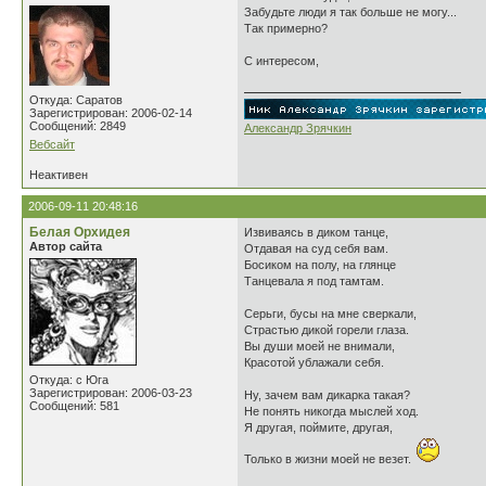
Забудьте люди я так больше не могу...
Так примерно?
С интересом,
Откуда: Саратов
Зарегистрирован: 2006-02-14
Сообщений: 2849
Александр Зрячкин
Вебсайт
Неактивен
2006-09-11 20:48:16
Белая Орхидея
Извиваясь в диком танце,
Автор сайта
Отдавая на суд себя вам.
Босиком на полу, на глянце
Танцевала я под тамтам.
Серьги, бусы на мне сверкали,
Страстью дикой горели глаза.
Вы души моей не внимали,
Красотой ублажали себя.
Откуда: с Юга
Зарегистрирован: 2006-03-23
Ну, зачем вам дикарка такая?
Сообщений: 581
Не понять никогда мыслей ход.
Я другая, поймите, другая,
Только в жизни моей не везет.