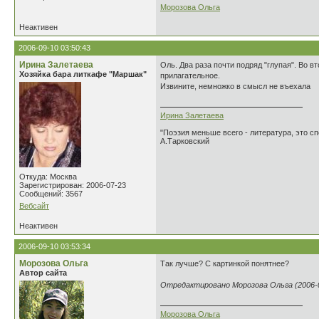
Морозова Ольга
Неактивен
2006-09-10 03:50:43
Ирина Залетаева
Оль. Два раза почти подряд "глупая". Во 
Хозяйка бара литкафе "Маршак"
прилагательное.
Извините, немножко в смысл не въехала
Ирина Залетаева
"Поэзия меньше всего - литература, это сп
А.Тарковский
Откуда: Москва
Зарегистрирован: 2006-07-23
Сообщений: 3567
Вебсайт
Неактивен
2006-09-10 03:53:34
Морозова Ольга
Так лучше? С картинкой понятнее?
Автор сайта
Отредактировано Морозова Ольга (2006-0
Морозова Ольга