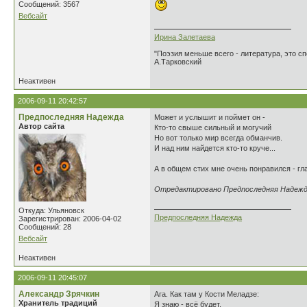
Сообщений: 3567
Вебсайт
Ирина Залетаева
"Поэзия меньше всего - литература, это сп
А.Тарковский
Неактивен
2006-09-11 20:42:57
Предпоследняя Надежда
Может и услышит и поймет он -
Автор сайта
Кто-то свыше сильный и могучий
Но вот только мир всегда обманчив.
И над ним найдется кто-то круче...
А в общем стих мне очень понравился - гла
Отредактировано Предпоследняя Надежда 
Откуда: Ульяновск
Предпоследняя Надежда
Зарегистрирован: 2006-04-02
Сообщений: 28
Вебсайт
Неактивен
2006-09-11 20:45:07
Александр Зрячкин
Ага. Как там у Кости Меладзе:
Хранитель традиций
Я знаю - всё будет,