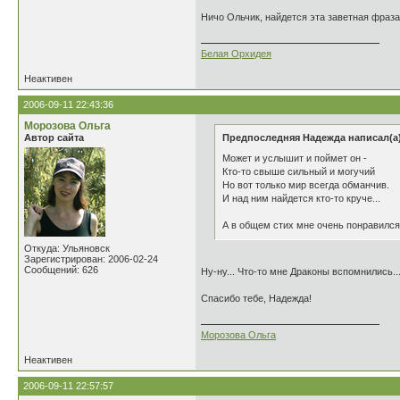
Ничо Ольчик, найдется эта заветная фраз
Белая Орхидея
Неактивен
2006-09-11 22:43:36
Морозова Ольга
Автор сайта
Предпоследняя Надежда написал(а)
Может и услышит и поймет он -
Кто-то свыше сильный и могучий
Но вот только мир всегда обманчив.
И над ним найдется кто-то круче...
А в общем стих мне очень понравился 
Откуда: Ульяновск
Зарегистрирован: 2006-02-24
Сообщений: 626
Ну-ну... Что-то мне Драконы вспомнились..
Спасибо тебе, Надежда!
Морозова Ольга
Неактивен
2006-09-11 22:57:57