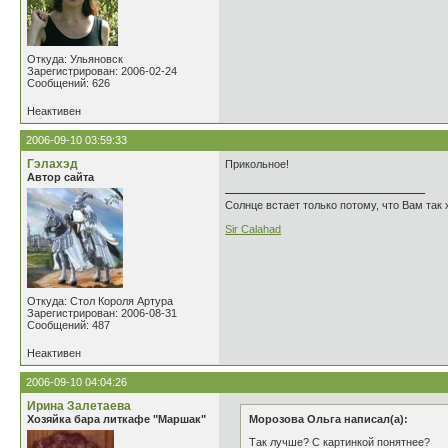
Откуда: Ульяновск
Зарегистрирован: 2006-02-24
Сообщений: 626
Неактивен
2006-09-10 03:59:33
Гэлахэд
Прикольное!
Автор сайта
Солнце встает только потому, что Вам так 
Sir Calahad
Откуда: Стол Короля Артура
Зарегистрирован: 2006-08-31
Сообщений: 487
Неактивен
2006-09-10 04:04:26
Ирина Залетаева
Хозяйка бара литкафе "Маршак"
Морозова Ольга написал(а):
Так лучше? С картинкой понятнее?