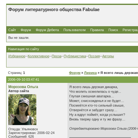
Форум литературного общества Fabulae
Сайт
Форум
Форум Дебюта
Пользователи
Правила
Поиск
Регистра
Вы не зашли.
Навигация по сайту
Избранное
--
Коллективное
--
Проза
--
Публицистика
--
Поэзия
--
Авторы
Страниц:
1
Форум
»
Лирика
» Я всего лишь дерзкая
2006-09-10 03:47:41
Морозова Ольга
Я всего лишь дерзкая дикарка,
Автор сайта
Что молить осмелилась о чуде...
Глупая смешная аватарка…
Может, снисхожденья и не будет…
Посмеётся кто-то сильный свыше,
Отвернётся и забудет сразу…
Ну а вдруг поймёт, когда услышит?
Вновь твержу одну и ту же фразу…
Отредактировано Морозова Ольга (2006-09
Откуда: Ульяновск
Зарегистрирован: 2006-02-24
Сообщений: 626