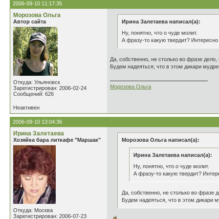
2006-09-10 11:17:35
Морозова Ольга
Автор сайта
Ирина Залетаева написал(а):
Ну, понятно, что о чуде молит.
А фразу-то какую твердит? Интересно
Да, собственно, не столько во фразе дело, 
Будем надеяться, что в этом дикари мудре
Откуда: Ульяновск
Морозова Ольга
Зарегистрирован: 2006-02-24
Сообщений: 626
Неактивен
2006-09-10 13:04:36
Ирина Залетаева
Хозяйка бара литкафе "Маршак"
Морозова Ольга написал(а):
Ирина Залетаева написал(а):
Ну, понятно, что о чуде молит.
А фразу-то какую твердит? Интер
Да, собственно, не столько во фразе д
Будем надеяться, что в этом дикари м
Откуда: Москва
Зарегистрирован: 2006-07-23