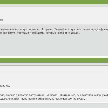
 же.
сколько в попытке достучаться... А фраза... Знать бы её, ту единственно верную фразу.
е: они живут чувствами и эмоциями, которые черпают из души...
есно же.
ело, сколько в попытке достучаться... А фраза... Знать бы её, ту единственно верную ф
удрее: они живут чувствами и эмоциями, которые черпают из души...