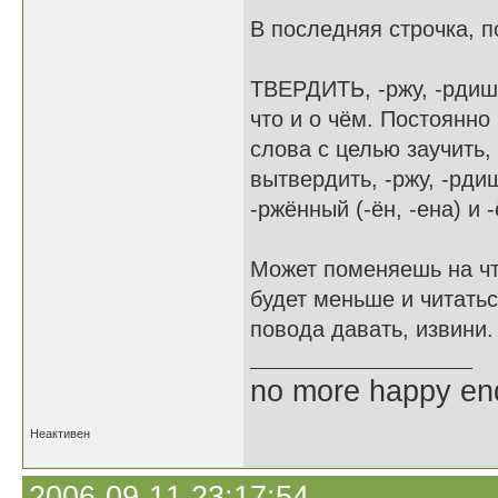
В последняя строчка, п
ТВЕРДИТЬ, -ржу, -рдишь;
что и о чём. Постоянно 
слова с целью заучить, 
вытвердить, -ржу, -рдиш
-ржённый (-ён, -ена) и -
Может поменяешь на что
будет меньше и читатьс
повода давать, извини.
no more happy en
Неактивен
2006-09-11 23:17:54