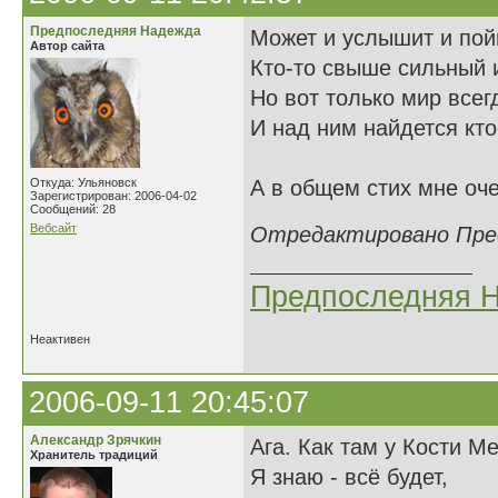
Предпоследняя Надежда
Может и услышит и пой
Автор сайта
Кто-то свыше сильный 
Но вот только мир всег
И над ним найдется кто-
Откуда: Ульяновск
А в общем стих мне оче
Зарегистрирован: 2006-04-02
Сообщений: 28
Вебсайт
Отредактировано Предп
Предпоследняя 
Неактивен
2006-09-11 20:45:07
Александр Зрячкин
Ага. Как там у Кости М
Хранитель традиций
Я знаю - всё будет,