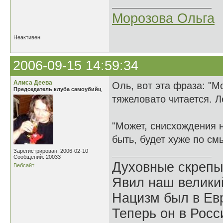
Морозова Ольга
Неактивен
2006-09-15 14:59:34
Алиса Деева
Оль, вот эта фраза: "М
Председатель клуба самоубийц
тяжеловато читается. Л
"Может, снисхождения н
быть, будет хуже по см
Зарегистрирован: 2006-02-10
Сообщений: 20033
Духовные скрепы
Вебсайт
Явил наш велики
Нацизм был в Евр
Теперь он в Росс