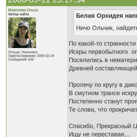
Морозова Ольга
Автор сайта
Белая Орхидея напи
Ничо Ольчик, найдет
По какой-то странности
Искры первобытного о
Откуда: Ульяновск
Зарегистрирован: 2006-02-24
Поселились в нематери
Сообщений: 626
Древней составляюще
Пролечу по кругу в дик
В смутном трансе искр
Постепенно станут про
Те слова, что прокрича
Спасибо, Прекрасный Ц
Ищу не переставая...