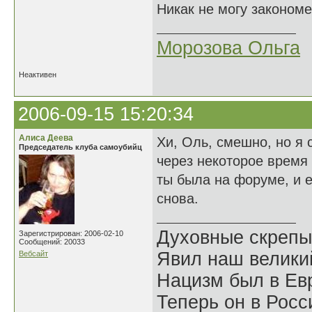
Никак не могу закономе
Морозова Ольга
Неактивен
2006-09-15 15:20:34
Алиса Деева
Хи, Оль, смешно, но я
Председатель клуба самоубийц
через некоторое время 
ты была на форуме, и е
снова.
Духовные скрепы
Зарегистрирован: 2006-02-10
Сообщений: 20033
Явил наш велики
Вебсайт
Нацизм был в Евр
Теперь он в Росс