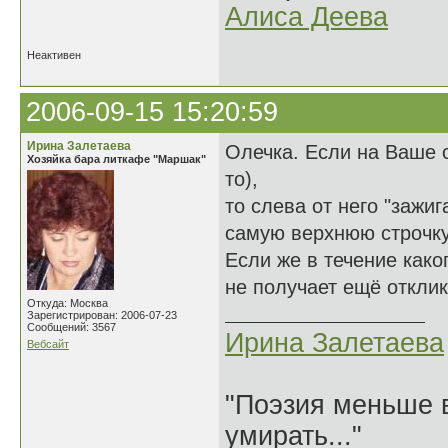
Алиса Деева
Неактивен
2006-09-15 15:20:59
Ирина Залетаева
Олечка. Если на Ваше 
Хозяйка бара литкафе "Маршак"
то),
то слева от него "зажи
самую верхнюю строчк
Если же в течение како
не получает ещё отклик
Откуда: Москва
Зарегистрирован: 2006-07-23
Сообщений: 3567
Ирина Залетаева
Вебсайт
"Поэзия меньше в
умирать..."