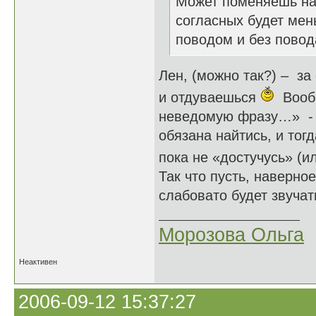
Может поменяешь на 
согласных будет мен
поводом и без повод
Лен, (можно так?) – за
и отдуваешься
Вообщ
неведомую фразу…» - н
обязана найтись, и тогд
пока не «достучусь» (
Так что пусть, наверное
слабовато будет звучать
Морозова Ольга
Неактивен
2006-09-12 15:37:27