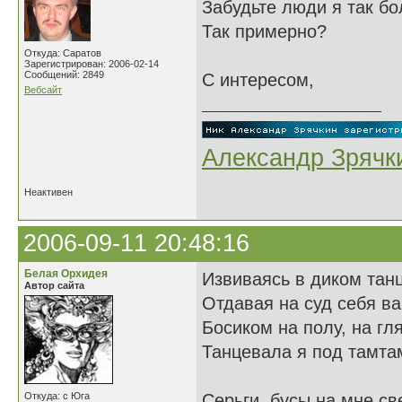
Забудьте люди я так бо
Так примерно?
Откуда: Саратов
Зарегистрирован: 2006-02-14
Сообщений: 2849
С интересом,
Вебсайт
Александр Зрячк
Неактивен
2006-09-11 20:48:16
Белая Орхидея
Извиваясь в диком танц
Автор сайта
Отдавая на суд себя ва
Босиком на полу, на гл
Танцевала я под тамта
Откуда: с Юга
Серьги, бусы на мне св