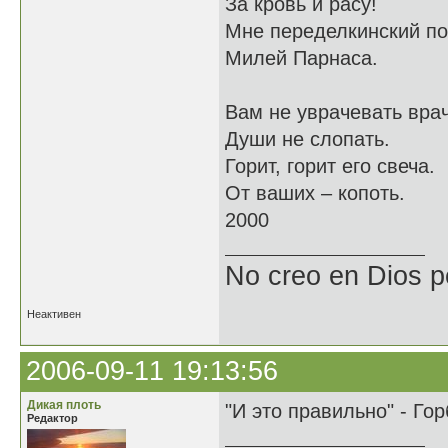
За кровь и расу!
Мне переделкинский по
Милей Парнаса.
Вам не уврачевать врач
Души не слопать.
Горит, горит его свеча.
От ваших – копоть.
2000
No creo en Dios p
Неактивен
2006-09-11 19:13:56
Дикая плоть
"И это правильно" - Гор
Редактор