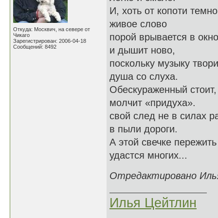
И, хоть от копоти темно
живое слово
Откуда: Москвич, на севере от
порой врывается в окн
Чикаго
Зарегистрирован: 2006-04-18
Сообщений: 8492
и дышит ново,
поскольку музыку твори
душа со слуха.
Обескураженный стоит,
молчит «придуха».
свой след не в силах р
в пыли дороги.
А этой свечке пережить
удастся многих...
Отредактировано Илья
Илья Цейтлин