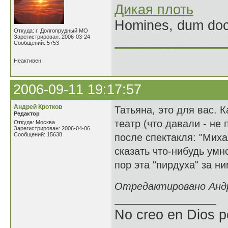
Дикая плоть
Homines, dum doce
Откуда: г. Долгопрудный МО
Зарегистрирован: 2006-03-24
______________
Сообщений: 5753
Неактивен
2006-09-11 19:17:57
Андрей Кротков
Татьяна, это для вас. 
Редактор
театр (что давали - н
Откуда: Москва
Зарегистрирован: 2006-04-06
Сообщений: 15638
после спектакля: "Мих
сказать что-нибудь умное
пор эта "пирдуха" за ни
Отредактировано Андре
No creo en Dios p