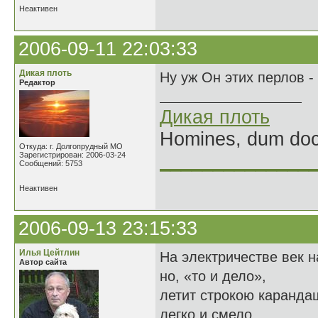
Неактивен
2006-09-11 22:03:33
Дикая плоть
Ну уж Он этих перлов - 
Редактор
Дикая плоть
Homines, dum doce
Откуда: г. Долгопрудный МО
Зарегистрирован: 2006-03-24
______________
Сообщений: 5753
Неактивен
2006-09-13 23:15:33
Илья Цейтлин
На электричестве век н
Автор сайта
но, «то и дело»,
летит строкою каранда
легко и смело.