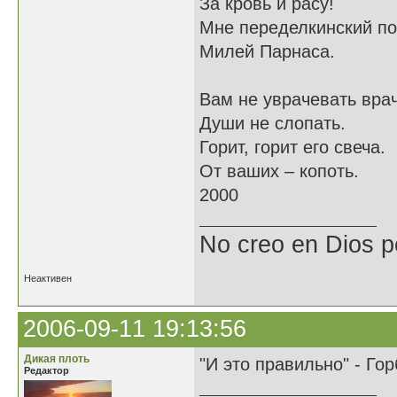
За кровь и расу!
Мне переделкинский по
Милей Парнаса.
Вам не уврачевать врач
Души не слопать.
Горит, горит его свеча.
От ваших – копоть.
2000
No creo en Dios p
Неактивен
2006-09-11 19:13:56
Дикая плоть
"И это правильно" - Гор
Редактор