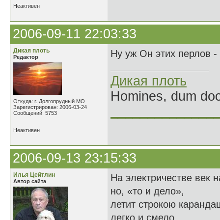
Неактивен
2006-09-11 22:03:33
Дикая плоть
Ну уж Он этих перлов - 
Редактор
Дикая плоть
Homines, dum doce
Откуда: г. Долгопрудный МО
Зарегистрирован: 2006-03-24
______________
Сообщений: 5753
Неактивен
2006-09-13 23:15:33
Илья Цейтлин
На электричестве век н
Автор сайта
но, «то и дело»,
летит строкою каранда
легко и смело.