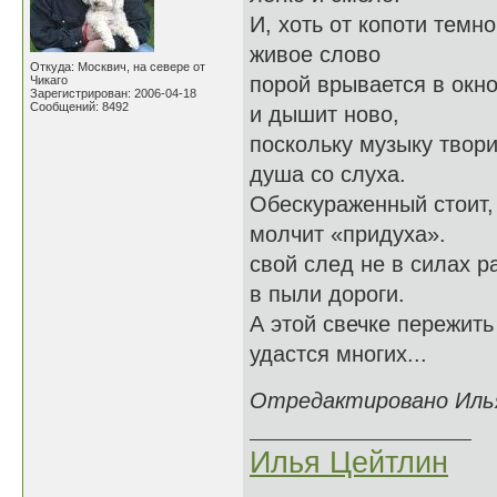
И, хоть от копоти темно
живое слово
Откуда: Москвич, на севере от
порой врывается в окн
Чикаго
Зарегистрирован: 2006-04-18
Сообщений: 8492
и дышит ново,
поскольку музыку твори
душа со слуха.
Обескураженный стоит,
молчит «придуха».
свой след не в силах р
в пыли дороги.
А этой свечке пережить
удастся многих...
Отредактировано Илья
Илья Цейтлин