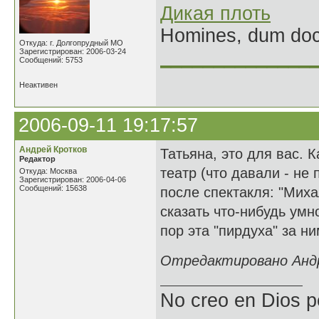
Дикая плоть
Homines, dum doce
Откуда: г. Долгопрудный МО
Зарегистрирован: 2006-03-24
______________
Сообщений: 5753
Неактивен
2006-09-11 19:17:57
Андрей Кротков
Татьяна, это для вас. 
Редактор
театр (что давали - н
Откуда: Москва
Зарегистрирован: 2006-04-06
Сообщений: 15638
после спектакля: "Мих
сказать что-нибудь умное
пор эта "пирдуха" за ни
Отредактировано Андре
No creo en Dios p