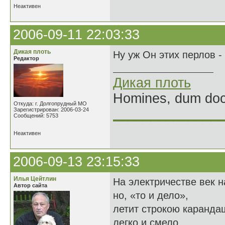
Неактивен
2006-09-11 22:03:33
Дикая плоть
Ну уж Он этих перлов - 
Редактор
Дикая плоть
Homines, dum doce
Откуда: г. Долгопрудный МО
Зарегистрирован: 2006-03-24
______________
Сообщений: 5753
Неактивен
2006-09-13 23:15:33
Илья Цейтлин
На электричестве век н
Автор сайта
но, «то и дело»,
летит строкою каранда
легко и смело.