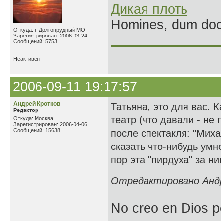
Дикая плоть
Homines, dum doce
Откуда: г. Долгопрудный МО
Зарегистрирован: 2006-03-24
______________
Сообщений: 5753
Неактивен
2006-09-11 19:17:57
Андрей Кротков
Татьяна, это для вас. 
Редактор
театр (что давали - н
Откуда: Москва
Зарегистрирован: 2006-04-06
Сообщений: 15638
после спектакля: "Мих
сказать что-нибудь умное
пор эта "пирдуха" за ни
Отредактировано Андре
No creo en Dios p