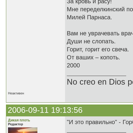
За кровь и расу!
Мне переделкинский по
Милей Парнаса.
Вам не уврачевать врач
Души не слопать.
Горит, горит его свеча.
От ваших – копоть.
2000
No creo en Dios p
Неактивен
2006-09-11 19:13:56
Дикая плоть
"И это правильно" - Гор
Редактор