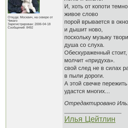
И, хоть от копоти темно
живое слово
Откуда: Москвич, на севере от
порой врывается в окн
Чикаго
Зарегистрирован: 2006-04-18
Сообщений: 8492
и дышит ново,
поскольку музыку твори
душа со слуха.
Обескураженный стоит,
молчит «придуха».
свой след не в силах р
в пыли дороги.
А этой свечке пережить
удастся многих...
Отредактировано Илья
Илья Цейтлин