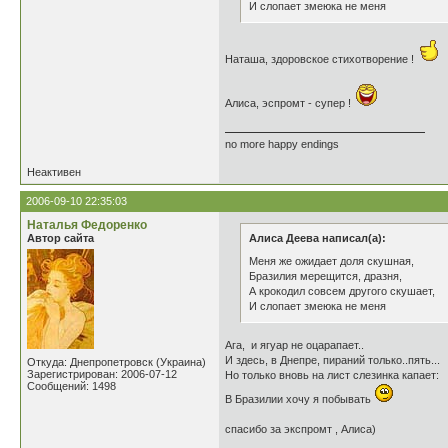
И слопает змеюка не меня
Наташа, здоровское стихотворение !
Алиса, эспромт - супер !
no more happy endings
Неактивен
2006-09-10 22:35:03
Наталья Федоренко
Автор сайта
Алиса Деева написал(а):
Меня же ожидает доля скушная,
Бразилия мерещится, дразня,
А крокодил совсем другого скушает,
И слопает змеюка не меня
Ага, и ягуар не оцарапает..
И здесь, в Днепре, пираний только..пять...
Откуда: Днепропетровск (Украина)
Зарегистрирован: 2006-07-12
Но только вновь на лист слезинка капает:
Сообщений: 1498
В Бразилии хочу я побывать
спасибо за экспромт , Алиса)