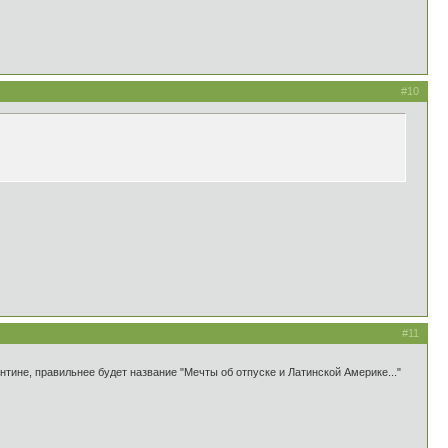
#10
#11
тине, правильнее будет название "Мечты об отпуске и Латинской Америке..."