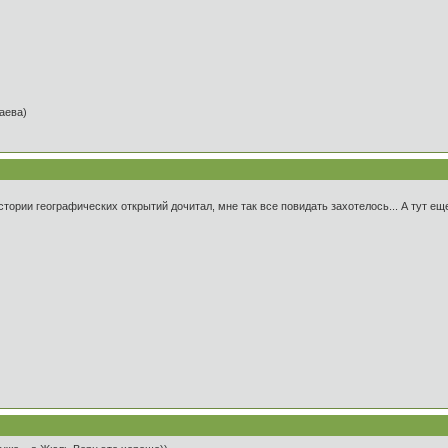
таева)
стории географических открытий дочитал, мне так все повидать захотелось... А тут ещ