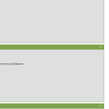
#6
итали и разбирали...
#7