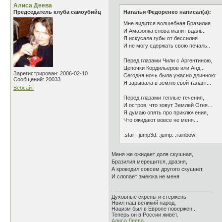
Алиса Деева
Председатель клуба самоубийц
Наталья Федоренко написал(а):
Мне видится волшебная Бразилия
И Амазонка снова манит вдаль..
Я искусала губы от бессилия
И не могу сдержать свою печаль..
Перед глазами Чили с Аргентиною,
Цепочки Кордильеров или Анд...
Зарегистрирован: 2006-02-10
Сегодня ночь была ужасно длинною:
Сообщений: 20033
Я зарывала в землю свой талант...
Вебсайт
Перед глазами теплые течения,
И остров, что зовут Землей Огня...
Я думаю опять про приключения,
Что ожидают вовсе не меня...
:star: :jump3d: :jump: :rainbow:
Меня же ожидает доля скушная,
Бразилия мерещится, дразня,
А крокодил совсем другого скушает,
И слопает змеюка не меня
Духовные скрепы и стержень
Явил наш великий народ,
Нацизм был в Европе повержен...
Теперь он в России живёт.
Алиса Деева