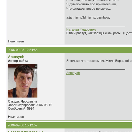
Я думаю опять про приключения,
Что ожидают вовсе не меня...
:star: :jump3d: :jump: :rainbow:
Наталья Федоренко
Стихи растут, как звезды и как розы...(Цве
Неактивен
2006-09-08 12:54:55
Antosych
Автор сайта
Я только, что трехтомник Жюля Верна об и
Antosych
Откуда: Ярославль
Зарегистрирован: 2006-03-16
Сообщений: 5994
Неактивен
2006-09-08 15:12:57