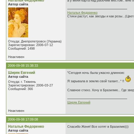
Наталья Федоренко
а у меня карта над рабочим местом.. мне х
Автор сайта
Наталья Федоренко
Стихи растут, как звезды и как розы...(Цве
Откуда: Днепропетровск (Украина)
Зарегистрирован: 2006-07-12
Сообщений: 1498
Неактивен
2006-09-08 15:38:33
Ширяк Евгений
"Сегодня ночь была ужасно длинною:
Автор сайта
Я зарывала в землю свой талант..." !!
Откуда: г. Тюмень
Зарегистрирован: 2006-03-27
Сообщений: 366
Славное стихо. Хочу в Бразилию... Где звер
Ширяк Евгений
Неактивен
2006-09-08 17:09:08
Наталья Федоренко
Спасибо Женя! Все хотят в Бразилию)))
Автор сайта