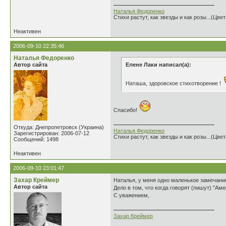
Наталья Федоренко
Стихи растут, как звезды и как розы...(Цве
Неактивен
2006-09-10 22:35:46
Наталья Федоренко
Автор сайта
Елене Лаки написал(а):
Наташа, здоровское стихотворение !
Спасибо!
Откуда: Днепропетровск (Украина)
Наталья Федоренко
Зарегистрирован: 2006-07-12
Стихи растут, как звезды и как розы...(Цве
Сообщений: 1498
Неактивен
2006-09-10 23:01:47
Захар Креймер
Наталья, у меня одно маленькое замечание
Автор сайта
Дело в том, что когда говорят (пишут) "А
С уважением,
Захар Креймер