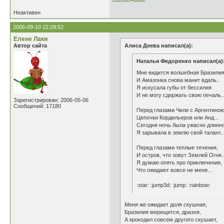
Неактивен
2006-09-10 22:29:52
Елене Лаки
Автор сайта
Алиса Деева написал(а):
Наталья Федоренко написал(а)
Мне видится волшебная Бразили
И Амазонка снова манит вдаль..
Я искусала губы от бессилия
И не могу сдержать свою печаль..
Зарегистрирован: 2006-05-06
Сообщений: 17180
Перед глазами Чили с Аргентиною
Цепочки Кордильеров или Анд...
Сегодня ночь была ужасно длинн
Я зарывала в землю свой талант..
Перед глазами теплые течения,
И остров, что зовут Землей Огня..
Я думаю опять про приключения,
Что ожидают вовсе не меня...
:star: :jump3d: :jump: :rainbow:
Меня же ожидает доля скушная,
Бразилия мерещится, дразня,
А крокодил совсем другого скушает,