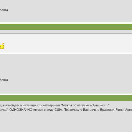
таева)
таева)
, касающееся названия стихотворения "Мечты об отпуске и Америке..."
мерика", ОДНОЗНАЧНО имеют в виду США. Поскольку у Вас речь о Бразилии, Чили, Арген