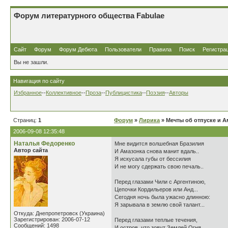
Форум литературного общества Fabulae
Сайт
Форум
Форум Дебюта
Пользователи
Правила
Поиск
Регистра
Вы не зашли.
Навигация по сайту
Избранное
--
Коллективное
--
Проза
--
Публицистика
--
Поэзия
--
Авторы
Страниц:
1
Форум
»
Лирика
» Мечты об отпуске и Ам
2006-09-08 12:35:48
Наталья Федоренко
Мне видится волшебная Бразилия
Автор сайта
И Амазонка снова манит вдаль..
Я искусала губы от бессилия
И не могу сдержать свою печаль..
Перед глазами Чили с Аргентиною,
Цепочки Кордильеров или Анд...
Сегодня ночь была ужасно длинною:
Я зарывала в землю свой талант...
Откуда: Днепропетровск (Украина)
Зарегистрирован: 2006-07-12
Перед глазами теплые течения,
Сообщений: 1498
И остров, что зовут Землей Огня...