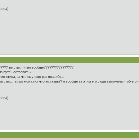
таева)
???? ты стих читал вообще????????????????
ию путешествовать?
е стиха, за что ему еще раз спасибо...
 стих... а про мой стих что-то скзать? я вообще за этим его сюда выложила,чтоб его ч
таева)