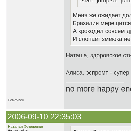
:star: :jump3d: :jum
Меня же ожидает до
Бразилия мерещится,
А крокодил совсем др
И слопает змеюка не
Наташа, здоровское ст
Алиса, эспромт - супер
no more happy en
Неактивен
2006-09-10 22:35:03
Наталья Федоренко
Автор сайта