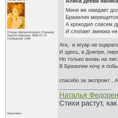
Алиса Деева написа
Меня же ожидает до
Бразилия мерещится,
А крокодил совсем др
И слопает змеюка не
Откуда: Днепропетровск (Украина)
Зарегистрирован: 2006-07-12
Сообщений: 1498
Ага, и ягуар не оцарапа
И здесь, в Днепре, пира
Но только вновь на лис
В Бразилии хочу я поб
спасибо за экспромт , 
Наталья Федорен
Стихи растут, как
Неактивен