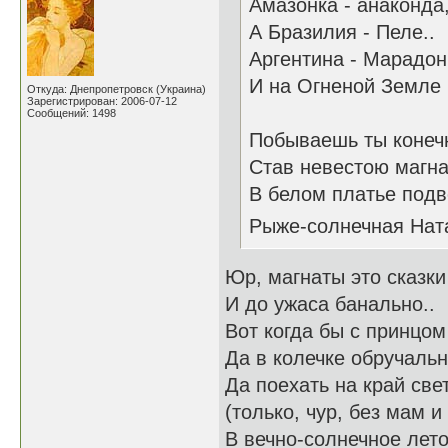
Амазонка - анаконда
А Бразилия - Пеле..
Аргентина - Марадонн
И на Огненой Земле
Откуда: Днепропетровск (Украина)
Зарегистрирован: 2006-07-12
Сообщений: 1498
Побываешь ты конеч
Став невестою магна
В белом платье под
Рыже-солнечная На
Юр, магнаты это сказки
И до ужаса банально..
Вот когда бы с принцом
Да в колечке обручальн
Да поехать на край све
(только, чур, без мам и
В вечно-солнечное лет