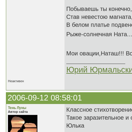
Побываешь ты конечно,
Став невестою магната
В белом платье подвен
Рыже-солнечная Ната
Мои овации,Наташ!!! В
Юрий Юрмальск
Неактивен
2006-09-12 08:58:01
Тень Луны
Классное стихотворени
Автор сайта
Такое заразительное и 
Юлька