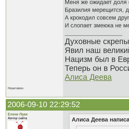
Меня же ожидает доля 
Бразилия мерещится, д
А крокодил совсем друг
И слопает змеюка не м
Духовные скрепы
Явил наш велики
Нацизм был в Евр
Теперь он в Росс
Алиса Деева
Неактивен
2006-09-10 22:29:52
Елене Лаки
Автор сайта
Алиса Деева написа