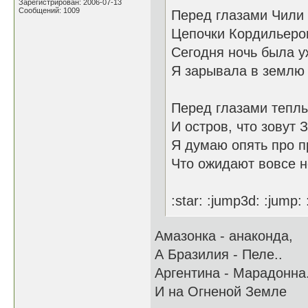
Зарегистрирован: 2006-07-13
Сообщений: 1009
Перед глазами Чили 
Цепочки Кордильеров
Сегодня ночь была 
Я зарывала в землю с
Перед глазами теплы
И остров, что зовут 
Я думаю опять про п
Что ожидают вовсе н
:star: :jump3d: :jump:
Амазонка - анаконда,
А Бразилия - Пеле..
Аргентина - Марадонна.
И на Огненой Земле