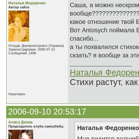
Наталья Федоренко
Саша, а можно нескром
Автор сайта
вообще?????????????
какое отношение твой 
Вот Antosych поймала В
спасибо...
а ты похвалился стихом.
Откуда: Днепропетровск (Украина)
Зарегистрирован: 2006-07-12
Сообщений: 1498
скзать? я вообще за эт
Наталья Федорен
Стихи растут, как
Неактивен
2006-09-10 20:53:17
Алиса Деева
Председатель клуба самоубийц
Наталья Федоренко 
Мне видится волшеб