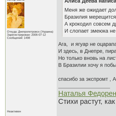
Алиса Деева написа
Меня же ожидает до
Бразилия мерещится,
А крокодил совсем др
И слопает змеюка не
Откуда: Днепропетровск (Украина)
Зарегистрирован: 2006-07-12
Сообщений: 1498
Ага, и ягуар не оцарапа
И здесь, в Днепре, пира
Но только вновь на лис
В Бразилии хочу я поб
спасибо за экспромт , 
Наталья Федорен
Стихи растут, как
Неактивен