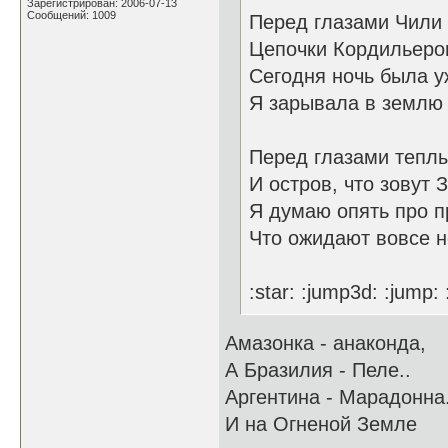
Зарегистрирован: 2006-07-13
Сообщений: 1009
Перед глазами Чили 
Цепочки Кордильеров
Сегодня ночь была 
Я зарывала в землю с
Перед глазами теплы
И остров, что зовут 
Я думаю опять про п
Что ожидают вовсе н
:star: :jump3d: :jump:
Амазонка - анаконда,
А Бразилия - Пеле..
Аргентина - Марадонна.
И на Огненой Земле