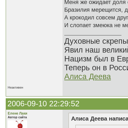
Меня же ожидает доля 
Бразилия мерещится, д
А крокодил совсем друг
И слопает змеюка не м
Духовные скрепы
Явил наш велики
Нацизм был в Евр
Теперь он в Росс
Алиса Деева
Неактивен
2006-09-10 22:29:52
Елене Лаки
Автор сайта
Алиса Деева написа