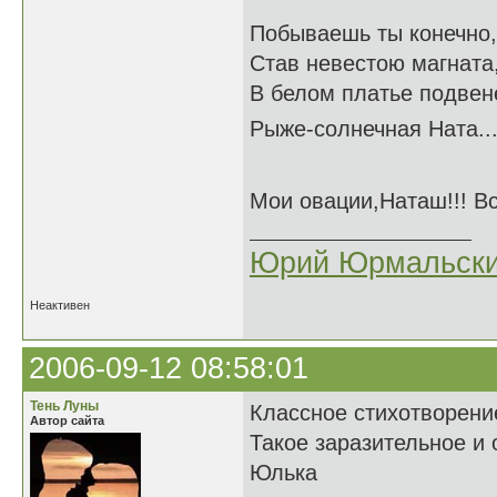
Побываешь ты конечно,
Став невестою магната
В белом платье подвен
Рыже-солнечная Ната
Мои овации,Наташ!!! В
Юрий Юрмальск
Неактивен
2006-09-12 08:58:01
Тень Луны
Классное стихотворени
Автор сайта
Такое заразительное и 
Юлька