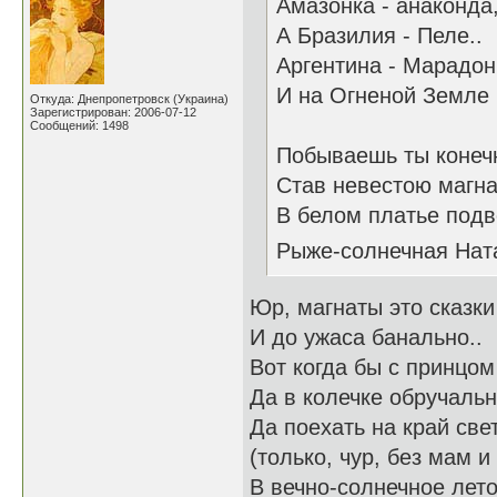
Амазонка - анаконда
А Бразилия - Пеле..
Аргентина - Марадонн
И на Огненой Земле
Откуда: Днепропетровск (Украина)
Зарегистрирован: 2006-07-12
Сообщений: 1498
Побываешь ты конеч
Став невестою магна
В белом платье под
Рыже-солнечная На
Юр, магнаты это сказки
И до ужаса банально..
Вот когда бы с принцом
Да в колечке обручальн
Да поехать на край све
(только, чур, без мам и
В вечно-солнечное лет