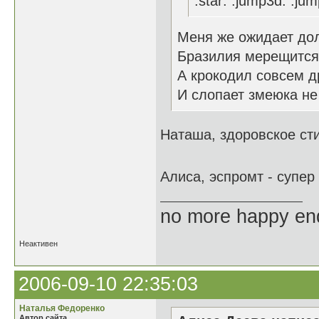
:star: :jump3d: :jum
Меня же ожидает до
Бразилия мерещится,
А крокодил совсем др
И слопает змеюка не
Наташа, здоровское ст
Алиса, эспромт - супер
no more happy en
Неактивен
2006-09-10 22:35:03
Наталья Федоренко
Автор сайта