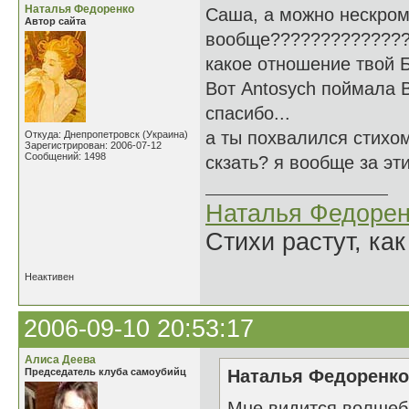
Наталья Федоренко
Саша, а можно нескром
Автор сайта
вообще?????????????
какое отношение твой 
Вот Antosych поймала В
спасибо...
а ты похвалился стихом.
Откуда: Днепропетровск (Украина)
Зарегистрирован: 2006-07-12
Сообщений: 1498
скзать? я вообще за эт
Наталья Федорен
Стихи растут, как
Неактивен
2006-09-10 20:53:17
Алиса Деева
Председатель клуба самоубийц
Наталья Федоренко 
Мне видится волшеб