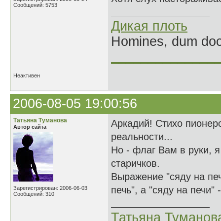
Сообщений: 5753
Дикая плоть
Homines, dum doce
______________
Неактивен
2006-08-05 19:00:56
Татьяна Туманова
Аркадий! Стихо пионерс
Автор сайта
реальности...
Но - флаг Вам в руки, 
старичков.
Выражение "сяду на печ
печь", а "сяду на печи"
Зарегистрирован: 2006-06-03
Сообщений: 310
Татьяна Туманов