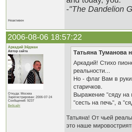
and today, you.
-
"The Dandelion Gi
Неактивен
2006-08-06 18:57:22
Аркадий Эйдман
Автор сайта
Татьяна Туманова н
Аркадий! Стихо пион
реальности...
Но - флаг Вам в рук
старичков.
Выражение "сяду на 
Откуда: Москва
Зарегистрирован: 2006-07-24
Сообщений: 9237
"сесть на печь", а "с
Вебсайт
Татьяна! От чьей реаль
это наше мировострияти