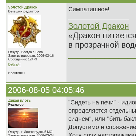
Золотой Дракон
Симпатишное!
Бывший редактор
Золотой Дракон
«Дракон питается
в прозрачной во
______________
Откуда: Всегда с неба
Зарегистрирован: 2006-03-16
Сообщений: 12479
Вебсайт
Неактивен
2006-08-05 04:05:46
Дикая плоть
"Сидеть на печи" - иди
Редактор
определяется отдельны
сиднем", или "бить бак
Допустимо и спряжение
Откуда: г. Долгопрудный МО
Хотя слух настораживае
Зарегистрирован: 2006-03-24