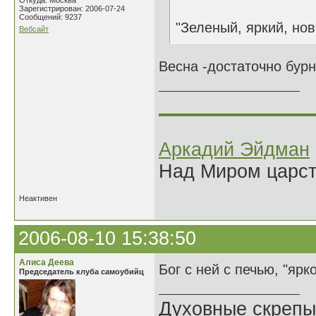
Откуда: Москва
Зарегистрирован: 2006-07-24
Сообщений: 9237
"Зеленый, яркий, нов
Вебсайт
Весна -достаточно бурн
______________
Аркадий Эйдман
Над Миром царс
Неактивен
2006-08-10 15:38:50
Алиса Деева
Бог с ней с печью, "яр
Председатель клуба самоубийц
Духовные скрепы