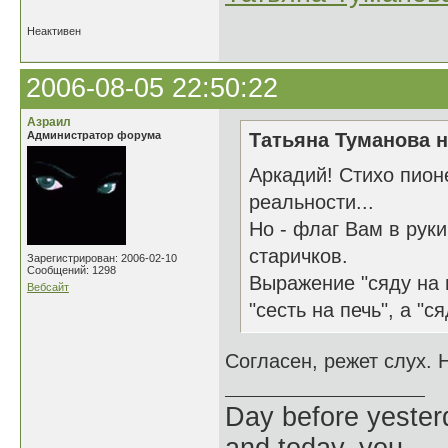
Неактивен
2006-08-05 22:50:22
Азраил
Администратор форума
Татьяна Туманова н
Аркадий! Стихо пион
реальности...
Но - флаг Вам в рук
старичков.
Зарегистрирован: 2006-02-10
Сообщений: 1298
Выражение "сяду на 
Вебсайт
"сесть на печь", а "с
Согласен, режет слух. 
Day before yesterd