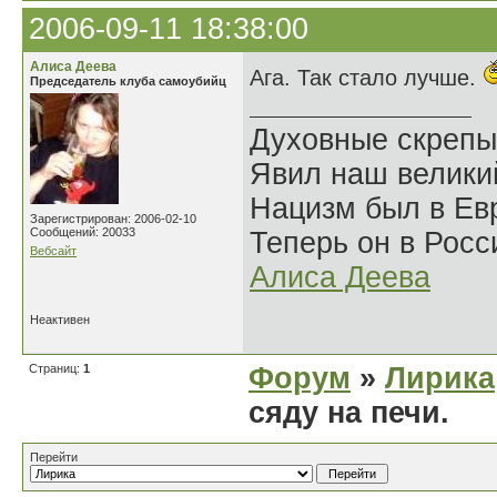
2006-09-11 18:38:00
Алиса Деева
Ага. Так стало лучше.
Председатель клуба самоубийц
Духовные скрепы
Явил наш велики
Нацизм был в Евр
Зарегистрирован: 2006-02-10
Сообщений: 20033
Теперь он в Росс
Вебсайт
Алиса Деева
Неактивен
Страниц:
1
Форум
»
Лирика
сяду на печи.
Перейти