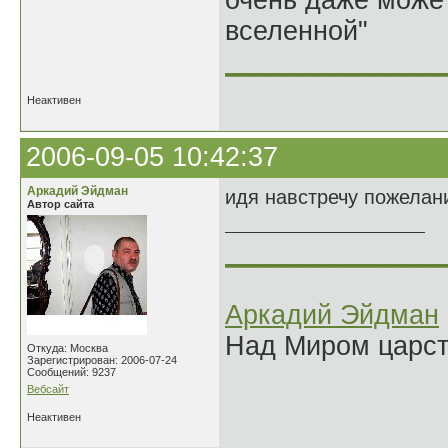
очень даже может
вселенной"
______________
Неактивен
2006-09-05 10:42:37
Аркадий Эйдман
идя навстречу пожелан
Автор сайта
______________
Аркадий Эйдман
Над Миром царс
Откуда: Москва
Зарегистрирован: 2006-07-24
Сообщений: 9237
Вебсайт
Неактивен