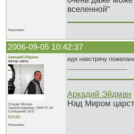
очень даже может
вселенной"
______________
Неактивен
2006-09-05 10:42:37
Аркадий Эйдман
идя навстречу пожелан
Автор сайта
______________
Аркадий Эйдман
Над Миром царс
Откуда: Москва
Зарегистрирован: 2006-07-24
Сообщений: 9237
Вебсайт
Неактивен