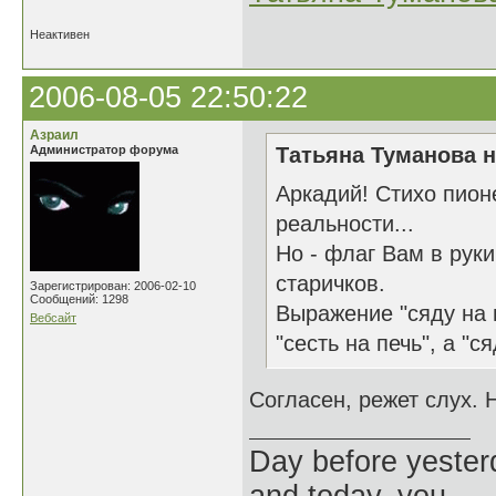
Неактивен
2006-08-05 22:50:22
Азраил
Администратор форума
Татьяна Туманова н
Аркадий! Стихо пион
реальности...
Но - флаг Вам в рук
старичков.
Зарегистрирован: 2006-02-10
Сообщений: 1298
Выражение "сяду на 
Вебсайт
"сесть на печь", а "с
Согласен, режет слух. 
Day before yesterd