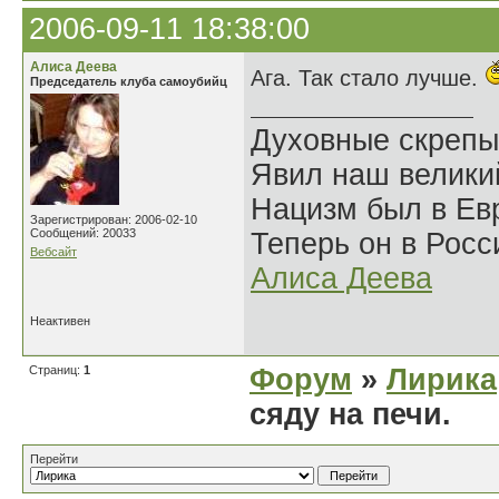
2006-09-11 18:38:00
Алиса Деева
Ага. Так стало лучше.
Председатель клуба самоубийц
Духовные скрепы
Явил наш велики
Нацизм был в Евр
Зарегистрирован: 2006-02-10
Сообщений: 20033
Теперь он в Росс
Вебсайт
Алиса Деева
Неактивен
Страниц:
1
Форум
»
Лирика
сяду на печи.
Перейти