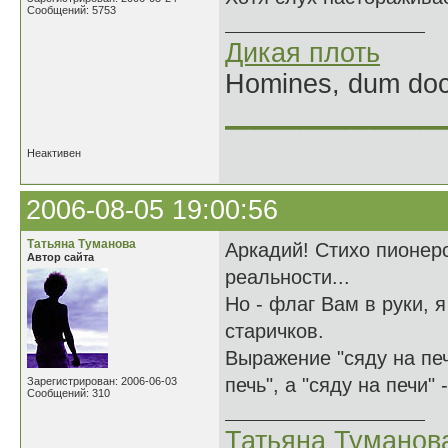
Сообщений: 5753
Дикая плоть
Homines, dum doce
______________
Неактивен
2006-08-05 19:00:56
Татьяна Туманова
Аркадий! Стихо пионерс
Автор сайта
реальности...
Но - флаг Вам в руки, 
старичков.
Выражение "сяду на печ
печь", а "сяду на печи"
Зарегистрирован: 2006-06-03
Сообщений: 310
Татьяна Туманов