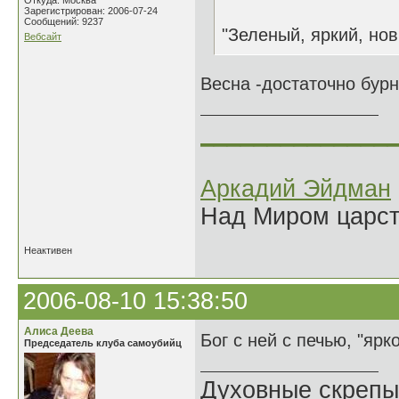
Откуда: Москва
Зарегистрирован: 2006-07-24
Сообщений: 9237
"Зеленый, яркий, нов
Вебсайт
Весна -достаточно бурн
______________
Аркадий Эйдман
Над Миром царс
Неактивен
2006-08-10 15:38:50
Алиса Деева
Бог с ней с печью, "яр
Председатель клуба самоубийц
Духовные скрепы