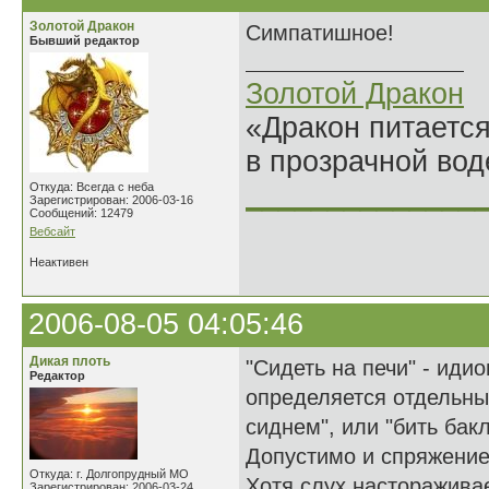
Золотой Дракон
Симпатишное!
Бывший редактор
Золотой Дракон
«Дракон питается
в прозрачной во
______________
Откуда: Всегда с неба
Зарегистрирован: 2006-03-16
Сообщений: 12479
Вебсайт
Неактивен
2006-08-05 04:05:46
Дикая плоть
"Сидеть на печи" - иди
Редактор
определяется отдельны
сиднем", или "бить бак
Допустимо и спряжение
Откуда: г. Долгопрудный МО
Хотя слух настораживае
Зарегистрирован: 2006-03-24