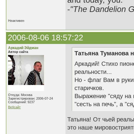
and today, you.
-
"The Dandelion Gi
Неактивен
2006-08-06 18:57:22
Аркадий Эйдман
Автор сайта
Татьяна Туманова н
Аркадий! Стихо пион
реальности...
Но - флаг Вам в рук
старичков.
Выражение "сяду на 
Откуда: Москва
Зарегистрирован: 2006-07-24
Сообщений: 9237
"сесть на печь", а "с
Вебсайт
Татьяна! От чьей реаль
это наше мировострияти